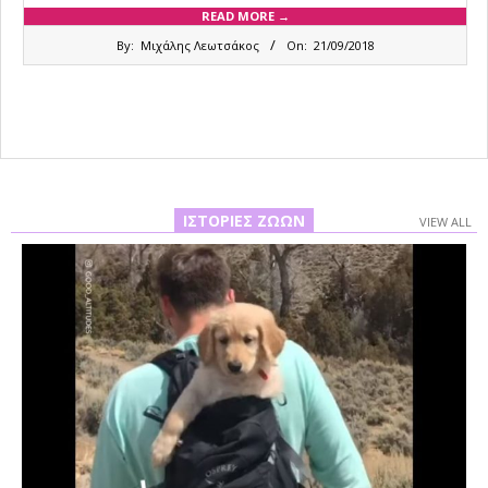
READ MORE →
2018-
By:
Μιχάλης Λεωτσάκος
On:
21/09/2018
09-
21
ΙΣΤΟΡΊΕΣ ΖΏΩΝ
VIEW ALL