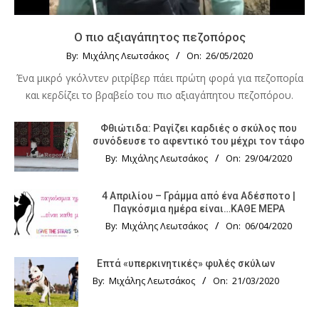
Ο πιο αξιαγάπητος πεζοπόρος
By:
Μιχάλης Λεωτσάκος
On:
26/05/2020
Ένα μικρό γκόλντεν ριτρίβερ πάει πρώτη φορά για πεζοπορία
και κερδίζει το βραβείο του πιο αξιαγάπητου πεζοπόρου.
Φθιώτιδα: Ραγίζει καρδιές ο σκύλος που
συνόδευσε το αφεντικό του μέχρι τον τάφο
By:
Μιχάλης Λεωτσάκος
On:
29/04/2020
4 Απριλίου – Γράμμα από ένα Αδέσποτο |
Παγκόσμια ημέρα είναι…ΚΑΘΕ ΜΕΡΑ
By:
Μιχάλης Λεωτσάκος
On:
06/04/2020
Επτά «υπερκινητικές» φυλές σκύλων
By:
Μιχάλης Λεωτσάκος
On:
21/03/2020