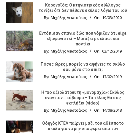
Κορονοϊός: Ο κτηνιατρικός σύλλογος
τονίζει ότι δεν πέθανε σκύλος λόγω του ιού
By:
Μιχάλης Λεωτσάκος
On:
19/03/2020
Εντόπισαν σπάνιο ζώο που νόμιζαν ότι είχε
εξαφανιστεί – Μοιάζει με ελάφι και
ποντίκι
By:
Μιχάλης Λεωτσάκος
On:
02/12/2019
Πόσες ώρες μπορείς να αφήνεις το σκύλο
σου μόνο στο σπίτι;
By:
Μιχάλης Λεωτσάκος
On:
17/02/2019
Η πιο αξιολάτρευτη «μονομαχία»: Σκύλος
εναντίον… κάβουρα – Το τέλος θα σας
εκπλήξει (video)
By:
Μιχάλης Λεωτσάκος
On:
14/08/2018
Οδηγός KTΕΛ παίρνει μαζί του αδέσποτο
σκύλο για να μην υποφέρει από τον