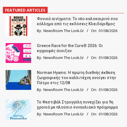
FEATURED ARTICLES
Φονικά αινίγματα: Το νέο καλοκαιρινό σου
κόλλημα από τις εκδόσεις Κλειδάριθμος
By:
NewsRoom The Look.Gr
On:
01/08/2026
Greece Race for the Cure® 2026: Οι
εγγραφές άνοιξαν
By:
NewsRoom The Look.Gr
On:
01/08/2026
Norman Hyams: Η πρώτη διεθνής έκθεση
ζωγραφικής του καλλιτέχνη ανοίγει στην
Πάτμο στις 12/08
By:
NewsRoom The Look.Gr
On:
01/08/2026
Το Φεστιβάλ Στρογγύλη συνεχίζει για 9η
χρονιά με πλούσιο συναυλιακό πρόγραμμα
By:
NewsRoom The Look.Gr
On:
01/08/2026