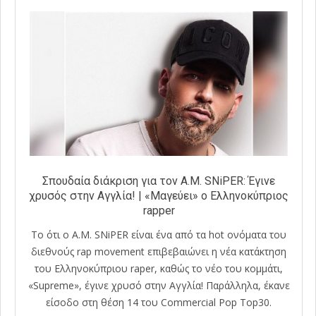
Σπουδαία διάκριση για τον A.M. SNiPER: Έγινε
χρυσός στην Αγγλία! | «Μαγεύει» ο Ελληνοκύπριος
rapper
Το ότι ο A.M. SNiPER είναι ένα από τα hot ονόματα του
διεθνούς rap movement επιβεβαιώνει η νέα κατάκτηση
του Ελληνοκύπριου raper, καθώς το νέο του κομμάτι,
«Supreme», έγινε χρυσό στην Αγγλία! Παράλληλα, έκανε
είσοδο στη θέση 14 του Commercial Pop Top30.