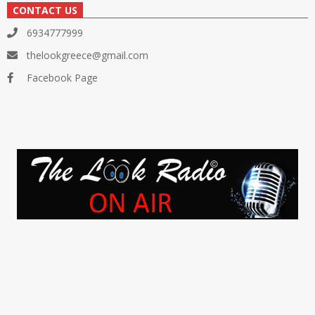
CONTACT US
6934777999
thelookgreece@gmail.com
Facebook Page