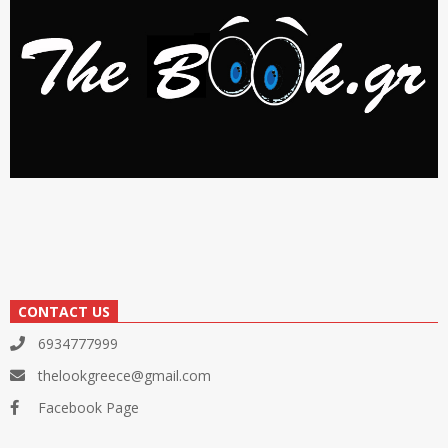
CONTACT US
6934777999
thelookgreece@gmail.com
Facebook Page