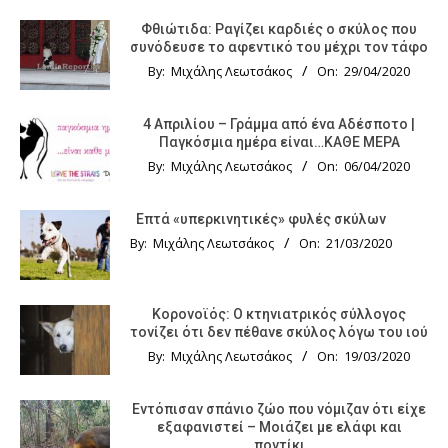
Φθιώτιδα: Ραγίζει καρδιές ο σκύλος που
συνόδευσε το αφεντικό του μέχρι τον τάφο
By:
Μιχάλης Λεωτσάκος
On:
29/04/2020
4 Απριλίου – Γράμμα από ένα Αδέσποτο |
Παγκόσμια ημέρα είναι…ΚΑΘΕ ΜΕΡΑ
By:
Μιχάλης Λεωτσάκος
On:
06/04/2020
Επτά «υπερκινητικές» φυλές σκύλων
By:
Μιχάλης Λεωτσάκος
On:
21/03/2020
Κορονοϊός: Ο κτηνιατρικός σύλλογος
τονίζει ότι δεν πέθανε σκύλος λόγω του ιού
By:
Μιχάλης Λεωτσάκος
On:
19/03/2020
Εντόπισαν σπάνιο ζώο που νόμιζαν ότι είχε
εξαφανιστεί – Μοιάζει με ελάφι και
ποντίκι