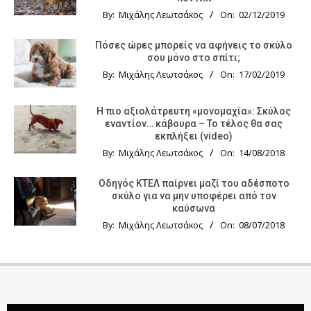
By:
Μιχάλης Λεωτσάκος
On:
02/12/2019
Πόσες ώρες μπορείς να αφήνεις το σκύλο
σου μόνο στο σπίτι;
By:
Μιχάλης Λεωτσάκος
On:
17/02/2019
Η πιο αξιολάτρευτη «μονομαχία»: Σκύλος
εναντίον… κάβουρα – Το τέλος θα σας
εκπλήξει (video)
By:
Μιχάλης Λεωτσάκος
On:
14/08/2018
Οδηγός KTΕΛ παίρνει μαζί του αδέσποτο
σκύλο για να μην υποφέρει από τον
καύσωνα
By:
Μιχάλης Λεωτσάκος
On:
08/07/2018