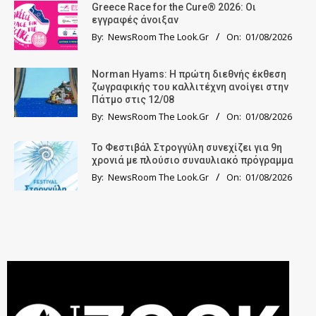
Greece Race for the Cure® 2026: Οι
εγγραφές άνοιξαν
By:
NewsRoom The Look.Gr
On:
01/08/2026
Norman Hyams: Η πρώτη διεθνής έκθεση
ζωγραφικής του καλλιτέχνη ανοίγει στην
Πάτμο στις 12/08
By:
NewsRoom The Look.Gr
On:
01/08/2026
Το Φεστιβάλ Στρογγύλη συνεχίζει για 9η
χρονιά με πλούσιο συναυλιακό πρόγραμμα
By:
NewsRoom The Look.Gr
On:
01/08/2026