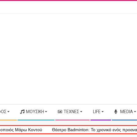
ΦΟΣ
ΜΟΥΣΙΚΉ
ΤΈΧΝΕΣ
LIFE
MEDIA
Μάρω Κοντού
Θέατρο Badminton: Το χρονικό ενός προαναγγελθέντο