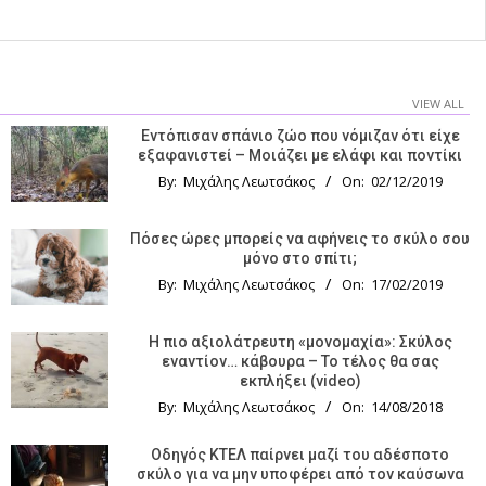
VIEW ALL
Εντόπισαν σπάνιο ζώο που νόμιζαν ότι είχε
εξαφανιστεί – Μοιάζει με ελάφι και ποντίκι
By:
Μιχάλης Λεωτσάκος
On:
02/12/2019
Πόσες ώρες μπορείς να αφήνεις το σκύλο σου
μόνο στο σπίτι;
By:
Μιχάλης Λεωτσάκος
On:
17/02/2019
Η πιο αξιολάτρευτη «μονομαχία»: Σκύλος
εναντίον… κάβουρα – Το τέλος θα σας
εκπλήξει (video)
By:
Μιχάλης Λεωτσάκος
On:
14/08/2018
Οδηγός KTΕΛ παίρνει μαζί του αδέσποτο
σκύλο για να μην υποφέρει από τον καύσωνα