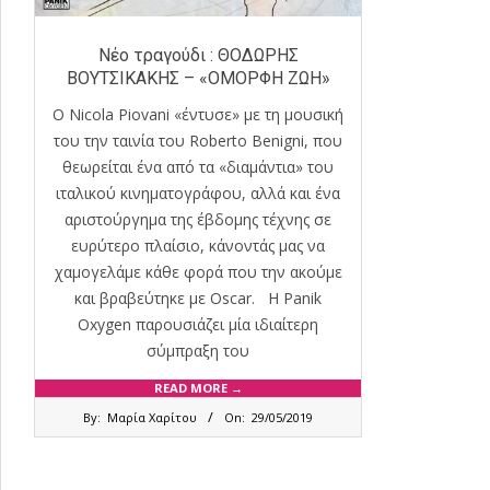
Νέο τραγούδι : ΘΟΔΩΡΗΣ
ΒΟΥΤΣΙΚΑΚΗΣ – «ΟΜΟΡΦΗ ΖΩΗ»
Ο Nicola Piovani «έντυσε» με τη μουσική
του την ταινία του Roberto Benigni, που
θεωρείται ένα από τα «διαμάντια» του
ιταλικού κινηματογράφου, αλλά και ένα
αριστούργημα της έβδομης τέχνης σε
ευρύτερο πλαίσιο, κάνοντάς μας να
χαμογελάμε κάθε φορά που την ακούμε
και βραβεύτηκε με Oscar. Η Panik
Oxygen παρουσιάζει μία ιδιαίτερη
σύμπραξη του
READ MORE →
2019-
By:
Μαρία Χαρίτου
On:
29/05/2019
05-
29