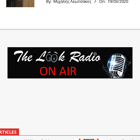
By:
Μιχάλης Λεωτσάκος
On:
19/03/2020
RTICLES