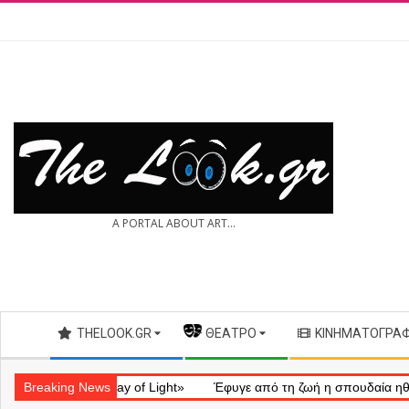
Skip
to
content
THE
A PORTAL ABOUT ART...
LOOK.GR
Secondary
THELOOK.GR
— ΘΈΑΤΡΟ
ΚΙΝΗΜΑΤΟΓΡΆ
Navigation
Menu
ηματικό «Ray of Light»
Breaking News
Έφυγε από τη ζωή η σπουδαία ηθοποιός 