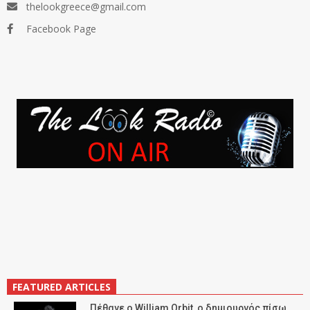
thelookgreece@gmail.com
Facebook Page
FEATURED ARTICLES
Πέθανε ο William Orbit, ο δημιουργός πίσω