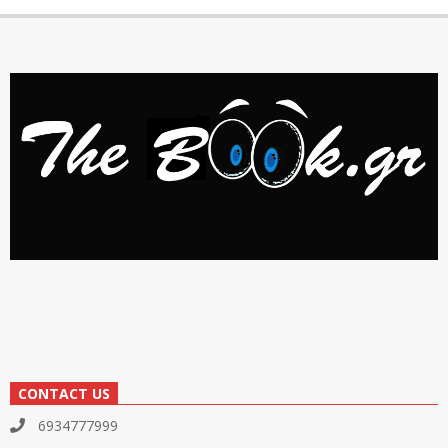
CONTACT US
6934777999