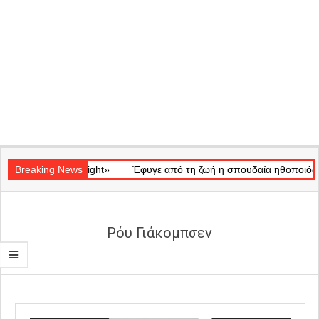
Secondary
κό «Ray of Light»
Navigation
Breaking News
Έφυγε από τη ζωή η σπουδαία ηθοποιός Μάρω
Menu
Ρόυ Γιάκομπσεν