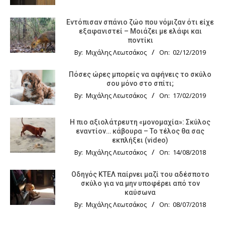
Εντόπισαν σπάνιο ζώο που νόμιζαν ότι είχε
εξαφανιστεί – Μοιάζει με ελάφι και
ποντίκι
By:
Μιχάλης Λεωτσάκος
On:
02/12/2019
Πόσες ώρες μπορείς να αφήνεις το σκύλο
σου μόνο στο σπίτι;
By:
Μιχάλης Λεωτσάκος
On:
17/02/2019
Η πιο αξιολάτρευτη «μονομαχία»: Σκύλος
εναντίον… κάβουρα – Το τέλος θα σας
εκπλήξει (video)
By:
Μιχάλης Λεωτσάκος
On:
14/08/2018
Οδηγός KTΕΛ παίρνει μαζί του αδέσποτο
σκύλο για να μην υποφέρει από τον
καύσωνα
By:
Μιχάλης Λεωτσάκος
On:
08/07/2018