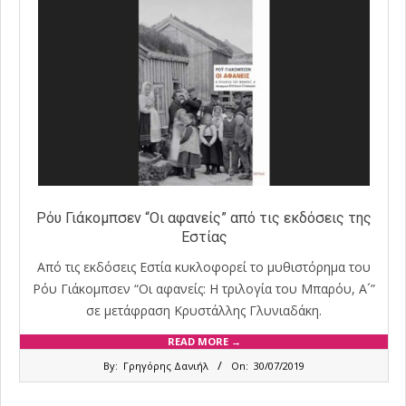
Ρόυ Γιάκομπσεν “Οι αφανείς” από τις εκδόσεις της
Εστίας
Από τις εκδόσεις Εστία κυκλοφορεί το μυθιστόρημα του
Ρόυ Γιάκομπσεν “Οι αφανείς: Η τριλογία του Μπαρόυ, Α´”
σε μετάφραση Κρυστάλλης Γλυνιαδάκη.
READ MORE →
2019-
By:
Γρηγόρης Δανιήλ
On:
30/07/2019
07-
30