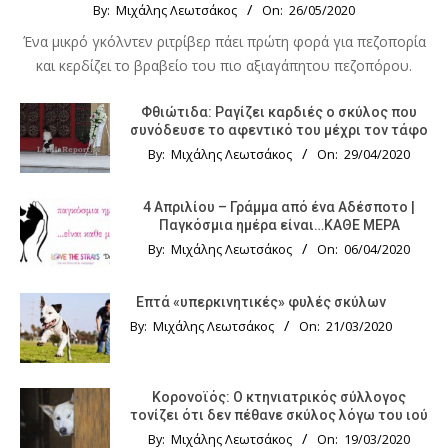
By:
Μιχάλης Λεωτσάκος
On:
26/05/2020
Ένα μικρό γκόλντεν ριτρίβερ πάει πρώτη φορά για πεζοπορία
και κερδίζει το βραβείο του πιο αξιαγάπητου πεζοπόρου.
Φθιώτιδα: Ραγίζει καρδιές ο σκύλος που
συνόδευσε το αφεντικό του μέχρι τον τάφο
By:
Μιχάλης Λεωτσάκος
On:
29/04/2020
4 Απριλίου – Γράμμα από ένα Αδέσποτο |
Παγκόσμια ημέρα είναι…ΚΑΘΕ ΜΕΡΑ
By:
Μιχάλης Λεωτσάκος
On:
06/04/2020
Επτά «υπερκινητικές» φυλές σκύλων
By:
Μιχάλης Λεωτσάκος
On:
21/03/2020
Κορονοϊός: Ο κτηνιατρικός σύλλογος
τονίζει ότι δεν πέθανε σκύλος λόγω του ιού
By:
Μιχάλης Λεωτσάκος
On:
19/03/2020