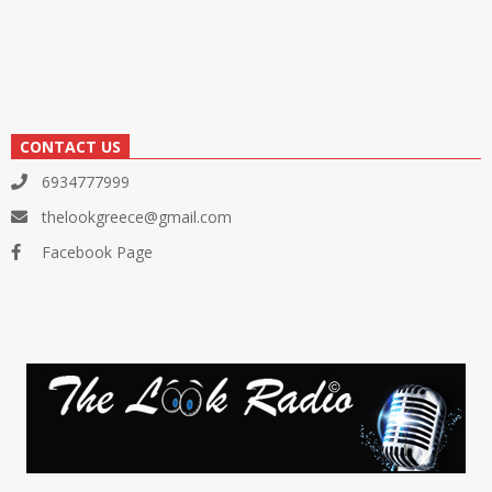
CONTACT US
6934777999
thelookgreece@gmail.com
Facebook Page