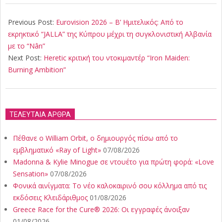
2026-
05-
Previous Post:
Eurovision 2026 – Β’ Ημιτελικός: Από το
15
εκρηκτικό “JALLA” της Κύπρου μέχρι τη συγκλονιστική Αλβανία
με το “Nân”
Next Post:
Heretic κριτική του ντοκιμαντέρ “Iron Maiden:
Burning Ambition”
ΤΕΛΕΥΤΑΙΑ ΑΡΘΡΑ
Πέθανε ο William Orbit, ο δημιουργός πίσω από το
εμβληματικό «Ray of Light»
07/08/2026
Madonna & Kylie Minogue σε ντουέτο για πρώτη φορά: «Love
Sensation»
07/08/2026
Φονικά αινίγματα: Το νέο καλοκαιρινό σου κόλλημα από τις
εκδόσεις Κλειδάριθμος
01/08/2026
Greece Race for the Cure® 2026: Οι εγγραφές άνοιξαν
01/08/2026