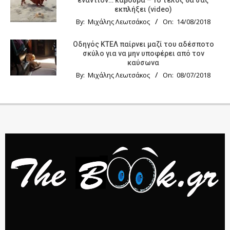
εναντίον… κάβουρα – Το τέλος θα σας
εκπλήξει (video)
By:
Μιχάλης Λεωτσάκος
On:
14/08/2018
Οδηγός KTΕΛ παίρνει μαζί του αδέσποτο
σκύλο για να μην υποφέρει από τον
καύσωνα
By:
Μιχάλης Λεωτσάκος
On:
08/07/2018