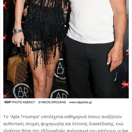
Το “Apla Troumpa” υποδέχεται καθημερινά όσους αναζητούν
αυθεντικές στιγμές ψυχαγωγίας και έντονης διασκέδασης, ενώ
ιδιαίτερη θέση στο εβδομαδιαίο πρόγραμμά του κατέχουν οι live