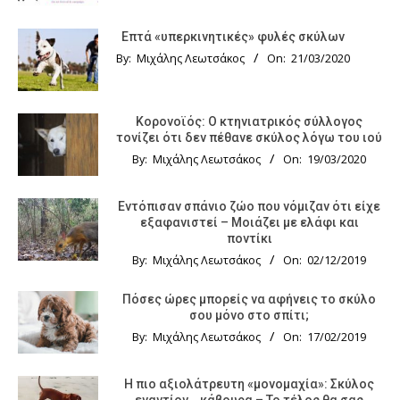
Επτά «υπερκινητικές» φυλές σκύλων
By:
Μιχάλης Λεωτσάκος
On:
21/03/2020
Κορονοϊός: Ο κτηνιατρικός σύλλογος
τονίζει ότι δεν πέθανε σκύλος λόγω του ιού
By:
Μιχάλης Λεωτσάκος
On:
19/03/2020
Εντόπισαν σπάνιο ζώο που νόμιζαν ότι είχε
εξαφανιστεί – Μοιάζει με ελάφι και
ποντίκι
By:
Μιχάλης Λεωτσάκος
On:
02/12/2019
Πόσες ώρες μπορείς να αφήνεις το σκύλο
σου μόνο στο σπίτι;
By:
Μιχάλης Λεωτσάκος
On:
17/02/2019
Η πιο αξιολάτρευτη «μονομαχία»: Σκύλος