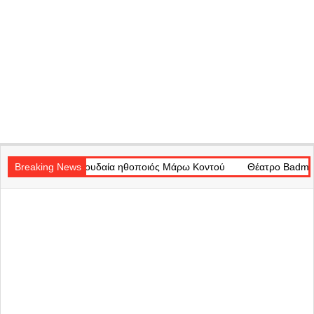
Secondary
πουδαία ηθοποιός Μάρω Κοντού
Navigation
Breaking News
Θέατρο Badminton: Το χρονικό εν
Menu