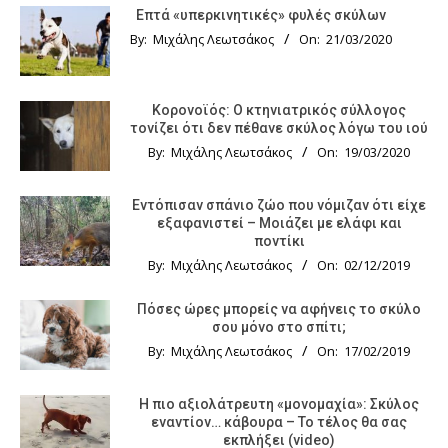
Επτά «υπερκινητικές» φυλές σκύλων
By:
Μιχάλης Λεωτσάκος
On:
21/03/2020
Κορονοϊός: Ο κτηνιατρικός σύλλογος
τονίζει ότι δεν πέθανε σκύλος λόγω του ιού
By:
Μιχάλης Λεωτσάκος
On:
19/03/2020
Εντόπισαν σπάνιο ζώο που νόμιζαν ότι είχε
εξαφανιστεί – Μοιάζει με ελάφι και
ποντίκι
By:
Μιχάλης Λεωτσάκος
On:
02/12/2019
Πόσες ώρες μπορείς να αφήνεις το σκύλο
σου μόνο στο σπίτι;
By:
Μιχάλης Λεωτσάκος
On:
17/02/2019
Η πιο αξιολάτρευτη «μονομαχία»: Σκύλος
εναντίον… κάβουρα – Το τέλος θα σας
εκπλήξει (video)