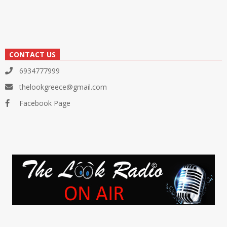
CONTACT US
6934777999
thelookgreece@gmail.com
Facebook Page