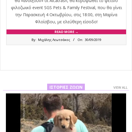
θα «ανοίξουν» οι Alcatrash, θα κορυφωθεί το φετινό
φιλοζωικό event SGS Pets & Family Festival, που θα γίνει
την Παρασκευή 4 Οκτωβρίου, στις 18:00, στη Μαρίνα
Φλοίσβου, με ελεύθερη είσοδο!
READ MORE →
2019-
By:
Μιχάλης Λεωτσάκος
On:
30/09/2019
09-
30
ΙΣΤΟΡΊΕΣ ΖΏΩΝ
VIEW ALL