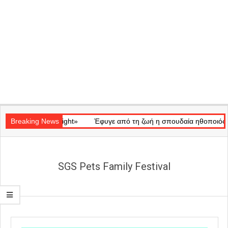
Secondary
κό «Ray of Light»
Navigation
Breaking News
Έφυγε από τη ζωή η σπουδαία ηθοποιός Μάρω 
Menu
SGS Pets Family Festival