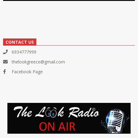
CONTACT US
6934777999
thelookgreece@gmail.com
Facebook Page