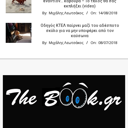
εναντίον… κάβουρα – Το τέλος θα σας
εκπλήξει (video)
By:
Μιχάλης Λεωτσάκος
On:
14/08/2018
Οδηγός KTΕΛ παίρνει μαζί του αδέσποτο
σκύλο για να μην υποφέρει από τον
καύσωνα
By:
Μιχάλης Λεωτσάκος
On:
08/07/2018