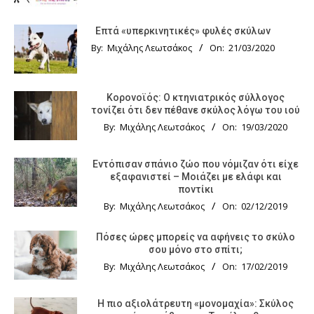
Επτά «υπερκινητικές» φυλές σκύλων
By:
Μιχάλης Λεωτσάκος
On:
21/03/2020
Κορονοϊός: Ο κτηνιατρικός σύλλογος
τονίζει ότι δεν πέθανε σκύλος λόγω του ιού
By:
Μιχάλης Λεωτσάκος
On:
19/03/2020
Εντόπισαν σπάνιο ζώο που νόμιζαν ότι είχε
εξαφανιστεί – Μοιάζει με ελάφι και
ποντίκι
By:
Μιχάλης Λεωτσάκος
On:
02/12/2019
Πόσες ώρες μπορείς να αφήνεις το σκύλο
σου μόνο στο σπίτι;
By:
Μιχάλης Λεωτσάκος
On:
17/02/2019
Η πιο αξιολάτρευτη «μονομαχία»: Σκύλος