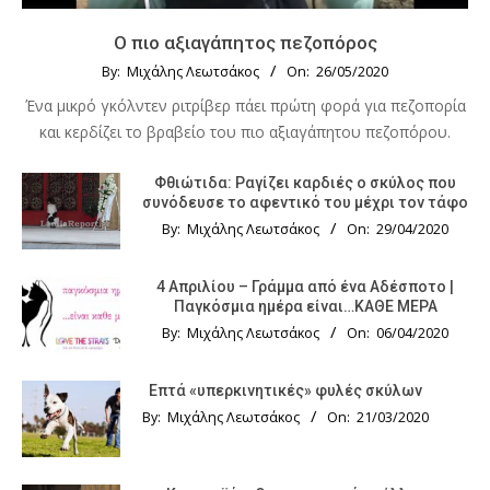
Ο πιο αξιαγάπητος πεζοπόρος
By:
Μιχάλης Λεωτσάκος
On:
26/05/2020
Ένα μικρό γκόλντεν ριτρίβερ πάει πρώτη φορά για πεζοπορία
και κερδίζει το βραβείο του πιο αξιαγάπητου πεζοπόρου.
Φθιώτιδα: Ραγίζει καρδιές ο σκύλος που
συνόδευσε το αφεντικό του μέχρι τον τάφο
By:
Μιχάλης Λεωτσάκος
On:
29/04/2020
4 Απριλίου – Γράμμα από ένα Αδέσποτο |
Παγκόσμια ημέρα είναι…ΚΑΘΕ ΜΕΡΑ
By:
Μιχάλης Λεωτσάκος
On:
06/04/2020
Επτά «υπερκινητικές» φυλές σκύλων
By:
Μιχάλης Λεωτσάκος
On:
21/03/2020