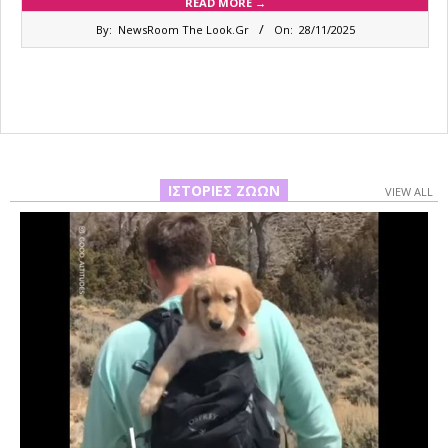
READ MORE →
2025-
By:
NewsRoom The Look.Gr
On:
28/11/2025
11-
28
ΙΣΤΟΡΊΕΣ ΖΏΩΝ
VIEW ALL