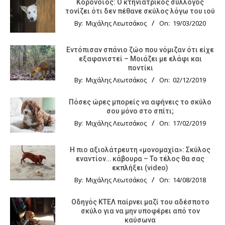
Κορονοϊός: Ο κτηνιατρικός σύλλογος
τονίζει ότι δεν πέθανε σκύλος λόγω του ιού
By:
Μιχάλης Λεωτσάκος
On:
19/03/2020
Εντόπισαν σπάνιο ζώο που νόμιζαν ότι είχε
εξαφανιστεί – Μοιάζει με ελάφι και
ποντίκι
By:
Μιχάλης Λεωτσάκος
On:
02/12/2019
Πόσες ώρες μπορείς να αφήνεις το σκύλο
σου μόνο στο σπίτι;
By:
Μιχάλης Λεωτσάκος
On:
17/02/2019
Η πιο αξιολάτρευτη «μονομαχία»: Σκύλος
εναντίον… κάβουρα – Το τέλος θα σας
εκπλήξει (video)
By:
Μιχάλης Λεωτσάκος
On:
14/08/2018
Οδηγός KTΕΛ παίρνει μαζί του αδέσποτο
σκύλο για να μην υποφέρει από τον
καύσωνα