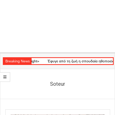
Secondary
ικό «Ray of Light»
Navigation
Breaking News
Έφυγε από τη ζωή η σπουδαία ηθοποιός Μάρω
Menu
Soteur