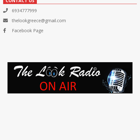
CONTACT US
6934777999
thelookgreece@gmail.com
Facebook Page