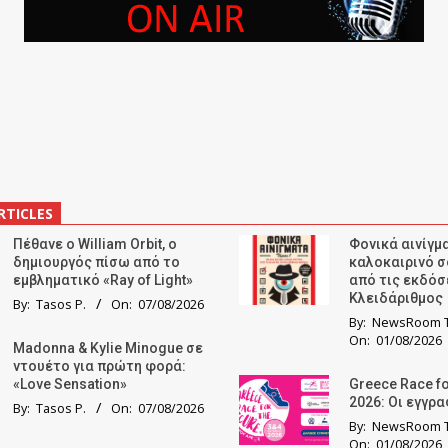
RTICLES
Πέθανε ο William Orbit, ο
Φονικά αινίγμα
δημιουργός πίσω από το
καλοκαιρινό σ
εμβληματικό «Ray of Light»
από τις εκδόσ
Κλειδάριθμος
By:
Tasos P.
On:
07/08/2026
By:
NewsRoom T
On:
01/08/2026
Madonna & Kylie Minogue σε
ντουέτο για πρώτη φορά:
«Love Sensation»
Greece Race fo
2026: Οι εγγρ
By:
Tasos P.
On:
07/08/2026
By:
NewsRoom T
On:
01/08/2026