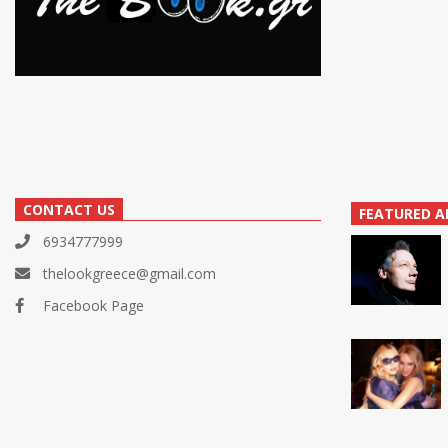
CONTACT US
FEATURED A
6934777999
thelookgreece@gmail.com
Facebook Page