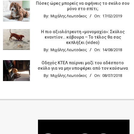
Πόσες ώρες μπορείς να αφήνεις το σκύλο σου
μόνο στο σπίτι;
By:
Μιχάλης Λεωτσάκος
On:
17/02/2019
Η πιο αξιολάτρευτη «μονομαχία»: Σκύλος
εναντίον… κάβουρα – Το τέλος θα σας
εκπλήξει (video)
By:
Μιχάλης Λεωτσάκος
On:
14/08/2018
Οδηγός KTΕΛ παίρνει μαζί του αδέσποτο
σκύλο για να μην υποφέρει από τον καύσωνα
By:
Μιχάλης Λεωτσάκος
On:
08/07/2018