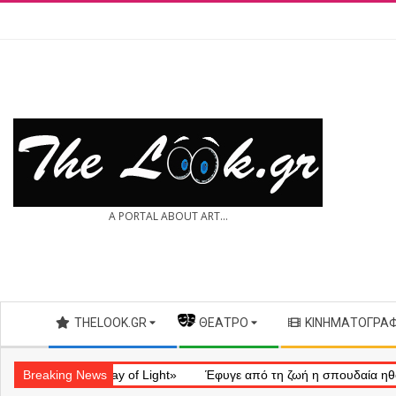
Skip
to
content
THE
A PORTAL ABOUT ART...
LOOK.GR
Secondary
THELOOK.GR
— ΘΈΑΤΡΟ
ΚΙΝΗΜΑΤΟΓΡΆ
Navigation
Menu
ηματικό «Ray of Light»
Breaking News
Έφυγε από τη ζωή η σπουδαία ηθοποιός