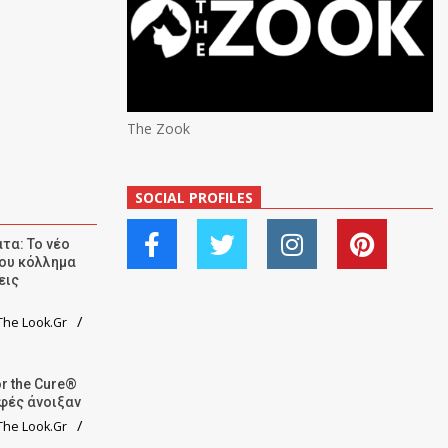
The Zook
SOCIAL PROFILES
τα: Το νέο
ου κόλλημα
εις
he Look.Gr
r the Cure®
αφές άνοιξαν
he Look.Gr