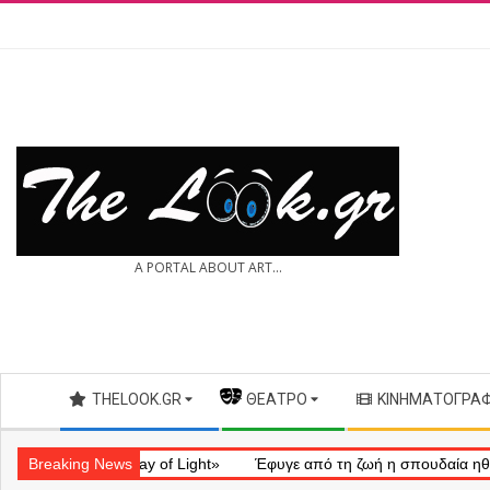
Skip
to
content
THE
A PORTAL ABOUT ART...
LOOK.GR
Secondary
THELOOK.GR
— ΘΈΑΤΡΟ
ΚΙΝΗΜΑΤΟΓΡΆ
Navigation
Menu
ληματικό «Ray of Light»
Breaking News
Έφυγε από τη ζωή η σπουδαία ηθοποιός