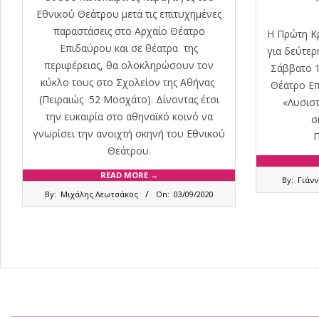
Εθνικού Θεάτρου μετά τις επιτυχημένες
παραστάσεις στο Αρχαίο Θέατρο
Η Πρώτη Κ
Επιδαύρου και σε θέατρα της
για δεύτερ
περιφέρειας, θα ολοκληρώσουν τον
Σάββατο 1
κύκλο τους στο Σχολείον της Αθήνας
Θέατρο Επ
(Πειραιώς 52 Μοσχάτο). Δίνοντας έτσι
«Λυσιστ
την ευκαιρία στο αθηναϊκό κοινό να
σ
γνωρίσει την ανοιχτή σκηνή του Εθνικού
Θεάτρου.
2020-
READ MORE →
By:
Γιάν
08-
2020-
By:
Μιχάλης Λεωτσάκος
On:
03/09/2020
12
09-
03