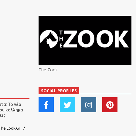
The Zook
SOCIAL PROFILES
τα: Το νέο
ου κόλλημα
εις
he Look.Gr