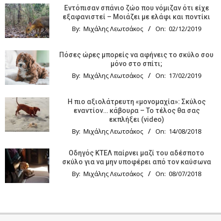
Εντόπισαν σπάνιο ζώο που νόμιζαν ότι είχε
εξαφανιστεί – Μοιάζει με ελάφι και ποντίκι
By:
Μιχάλης Λεωτσάκος
On:
02/12/2019
Πόσες ώρες μπορείς να αφήνεις το σκύλο σου
μόνο στο σπίτι;
By:
Μιχάλης Λεωτσάκος
On:
17/02/2019
Η πιο αξιολάτρευτη «μονομαχία»: Σκύλος
εναντίον… κάβουρα – Το τέλος θα σας
εκπλήξει (video)
By:
Μιχάλης Λεωτσάκος
On:
14/08/2018
Οδηγός KTΕΛ παίρνει μαζί του αδέσποτο
σκύλο για να μην υποφέρει από τον καύσωνα
By:
Μιχάλης Λεωτσάκος
On:
08/07/2018