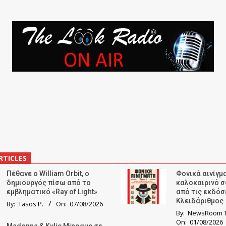
RTICLES
Πέθανε ο William Orbit, ο
Φονικά αινίγμα
δημιουργός πίσω από το
καλοκαιρινό σ
εμβληματικό «Ray of Light»
από τις εκδόσ
Κλειδάριθμος
By:
Tasos P.
On:
07/08/2026
By:
NewsRoom T
On:
01/08/2026
Madonna & Kylie Minogue σε