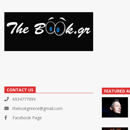
CONTACT US
FEATURED A
6934777999
thelookgreece@gmail.com
Facebook Page