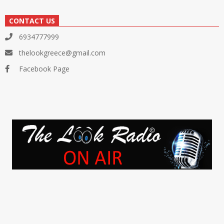
CONTACT US
6934777999
thelookgreece@gmail.com
Facebook Page