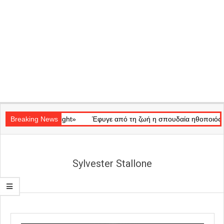
Secondary
ό «Ray of Light»
Navigation
Breaking News
Έφυγε από τη ζωή η σπουδαία ηθοποιός Μάρω 
Menu
Sylvester Stallone