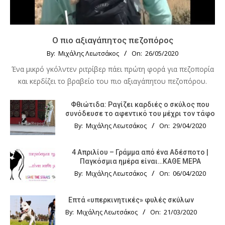
Ο πιο αξιαγάπητος πεζοπόρος
By:
Μιχάλης Λεωτσάκος
On:
26/05/2020
Ένα μικρό γκόλντεν ριτρίβερ πάει πρώτη φορά για πεζοπορία
και κερδίζει το βραβείο του πιο αξιαγάπητου πεζοπόρου.
Φθιώτιδα: Ραγίζει καρδιές ο σκύλος που
συνόδευσε το αφεντικό του μέχρι τον τάφο
By:
Μιχάλης Λεωτσάκος
On:
29/04/2020
4 Απριλίου – Γράμμα από ένα Αδέσποτο |
Παγκόσμια ημέρα είναι…ΚΑΘΕ ΜΕΡΑ
By:
Μιχάλης Λεωτσάκος
On:
06/04/2020
Επτά «υπερκινητικές» φυλές σκύλων
By:
Μιχάλης Λεωτσάκος
On:
21/03/2020