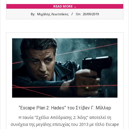
READ MORE →
2019-
By:
Μιχάλης Λεωτσάκος
On:
20/09/2019
09-
20
“Escape Plan 2: Hades” του Στίβεν Γ. Μίλλερ
Η ταινία “Σχέδιο Απόδρασης 2: Άδης” αποτελεί τη
συνέχεια της μεγάλης επιτυχίας του 2013 με τίτλο Escape