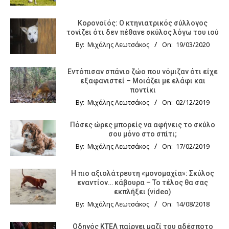
Κορονοϊός: Ο κτηνιατρικός σύλλογος
τονίζει ότι δεν πέθανε σκύλος λόγω του ιού
By:
Μιχάλης Λεωτσάκος
On:
19/03/2020
Εντόπισαν σπάνιο ζώο που νόμιζαν ότι είχε
εξαφανιστεί – Μοιάζει με ελάφι και
ποντίκι
By:
Μιχάλης Λεωτσάκος
On:
02/12/2019
Πόσες ώρες μπορείς να αφήνεις το σκύλο
σου μόνο στο σπίτι;
By:
Μιχάλης Λεωτσάκος
On:
17/02/2019
Η πιο αξιολάτρευτη «μονομαχία»: Σκύλος
εναντίον… κάβουρα – Το τέλος θα σας
εκπλήξει (video)
By:
Μιχάλης Λεωτσάκος
On:
14/08/2018
Οδηγός KTΕΛ παίρνει μαζί του αδέσποτο