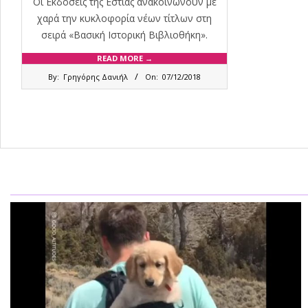
Οι Εκδόσεις της Εστίας ανακοινώνουν με
χαρά την κυκλοφορία νέων τίτλων στη
σειρά «Βασική Ιστορική Βιβλιοθήκη».
READ MORE →
2018-
By:
Γρηγόρης Δανιήλ
On:
07/12/2018
12-
07