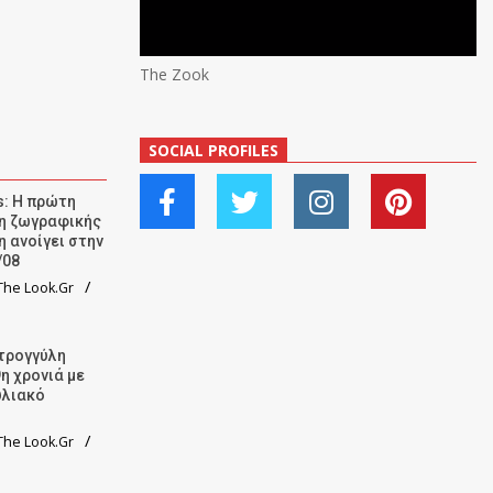
The Zook
SOCIAL PROFILES
: Η πρώτη
ση ζωγραφικής
η ανοίγει στην
/08
he Look.Gr
τρογγύλη
9η χρονιά με
υλιακό
he Look.Gr