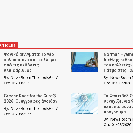
RTICLES
Φονικά αινίγματα: Το νέο
Norman Hyams
καλοκαιρινό σου κόλλημα
διεθνής έκθε
από τις εκδόσεις
του καλλιτέχν
Κλειδάριθμος
Πάτμο στις 12
By:
NewsRoom The Look.Gr
By:
NewsRoom T
On:
01/08/2026
On:
01/08/2026
Greece Race for the Cure®
Το Φεστιβάλ Σ
2026: Οι εγγραφές άνοιξαν
συνεχίζει για 
πλούσιο συνα
By:
NewsRoom The Look.Gr
πρόγραμμα
On:
01/08/2026
By:
NewsRoom T
On:
01/08/2026