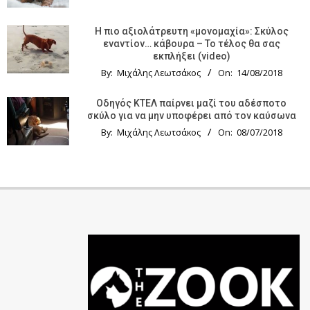
Η πιο αξιολάτρευτη «μονομαχία»: Σκύλος
εναντίον… κάβουρα – Το τέλος θα σας
εκπλήξει (video)
By:
Μιχάλης Λεωτσάκος
On:
14/08/2018
Οδηγός KTΕΛ παίρνει μαζί του αδέσποτο
σκύλο για να μην υποφέρει από τον καύσωνα
By:
Μιχάλης Λεωτσάκος
On:
08/07/2018