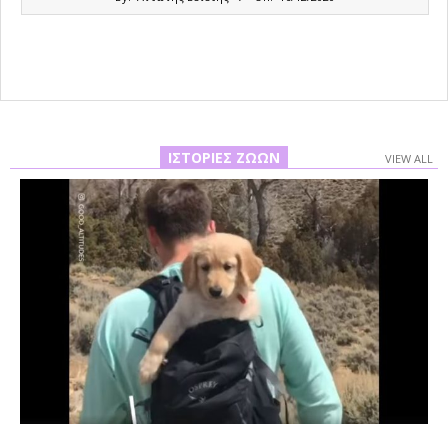
12-
16
ΙΣΤΟΡΊΕΣ ΖΏΩΝ
VIEW ALL