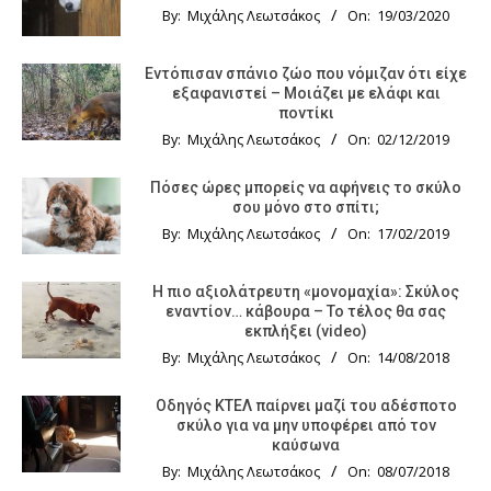
By:
Μιχάλης Λεωτσάκος
On:
19/03/2020
Εντόπισαν σπάνιο ζώο που νόμιζαν ότι είχε
εξαφανιστεί – Μοιάζει με ελάφι και
ποντίκι
By:
Μιχάλης Λεωτσάκος
On:
02/12/2019
Πόσες ώρες μπορείς να αφήνεις το σκύλο
σου μόνο στο σπίτι;
By:
Μιχάλης Λεωτσάκος
On:
17/02/2019
Η πιο αξιολάτρευτη «μονομαχία»: Σκύλος
εναντίον… κάβουρα – Το τέλος θα σας
εκπλήξει (video)
By:
Μιχάλης Λεωτσάκος
On:
14/08/2018
Οδηγός KTΕΛ παίρνει μαζί του αδέσποτο
σκύλο για να μην υποφέρει από τον
καύσωνα
By:
Μιχάλης Λεωτσάκος
On:
08/07/2018