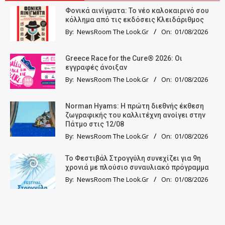
Φονικά αινίγματα: Το νέο καλοκαιρινό σου
κόλλημα από τις εκδόσεις Κλειδάριθμος
By:
NewsRoom The Look.Gr
On:
01/08/2026
Greece Race for the Cure® 2026: Οι
εγγραφές άνοιξαν
By:
NewsRoom The Look.Gr
On:
01/08/2026
Norman Hyams: Η πρώτη διεθνής έκθεση
ζωγραφικής του καλλιτέχνη ανοίγει στην
Πάτμο στις 12/08
By:
NewsRoom The Look.Gr
On:
01/08/2026
Το Φεστιβάλ Στρογγύλη συνεχίζει για 9η
χρονιά με πλούσιο συναυλιακό πρόγραμμα
By:
NewsRoom The Look.Gr
On:
01/08/2026