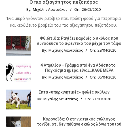
Ο πιο αξιαγάπητος πεζοπόρος
By:
Μιχάλης Λεωτσάκος
On:
26/05/2020
Ένα μικρό γκόλντεν ριτρίβερ πάει πρώτη φορά για πεζοπορία
και κερδίζει το βραβείο του πιο αξιαγάπητου πεζοπόρου.
Φθιώτιδα: Ραγίζει καρδιές ο σκύλος που
συνόδευσε το αφεντικό του μέχρι τον τάφο
By:
Μιχάλης Λεωτσάκος
On:
29/04/2020
4 Απριλίου – Γράμμα από ένα Αδέσποτο |
Παγκόσμια ημέρα είναι…ΚΑΘΕ ΜΕΡΑ
By:
Μιχάλης Λεωτσάκος
On:
06/04/2020
Επτά «υπερκινητικές» φυλές σκύλων
By:
Μιχάλης Λεωτσάκος
On:
21/03/2020
Κορονοϊός: Ο κτηνιατρικός σύλλογος
τονίζει ότι δεν πέθανε σκύλος λόγω του ιού