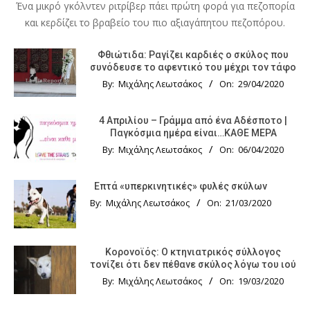
Ένα μικρό γκόλντεν ριτρίβερ πάει πρώτη φορά για πεζοπορία
και κερδίζει το βραβείο του πιο αξιαγάπητου πεζοπόρου.
Φθιώτιδα: Ραγίζει καρδιές ο σκύλος που
συνόδευσε το αφεντικό του μέχρι τον τάφο
By:
Μιχάλης Λεωτσάκος
On:
29/04/2020
4 Απριλίου – Γράμμα από ένα Αδέσποτο |
Παγκόσμια ημέρα είναι…ΚΑΘΕ ΜΕΡΑ
By:
Μιχάλης Λεωτσάκος
On:
06/04/2020
Επτά «υπερκινητικές» φυλές σκύλων
By:
Μιχάλης Λεωτσάκος
On:
21/03/2020
Κορονοϊός: Ο κτηνιατρικός σύλλογος
τονίζει ότι δεν πέθανε σκύλος λόγω του ιού
By:
Μιχάλης Λεωτσάκος
On:
19/03/2020