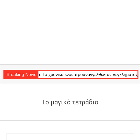
Secondary
Badminton: Το χρονικό ενός προαναγγελθέντος «εγκλήματος» στις φλόγ
Navigation
Breaking News
Menu
Το μαγικό τετράδιο