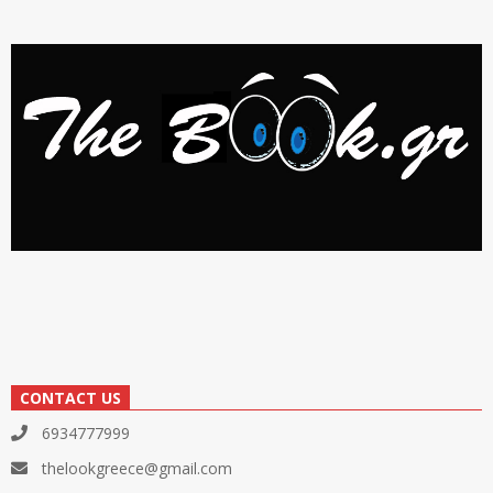
CONTACT US
6934777999
thelookgreece@gmail.com