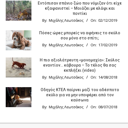
Εντόπισαν σπάνιο ζώο που νόμιζαν ότι είχε
εξαφανιστεί – Μοιάζει με ελάφι και
ποντίκι
By:
Μιχάλης Λεωτσάκος
On:
02/12/2019
Πόσες ώρες μπορείς να αφήνεις το σκύλο
σου μόνο στο σπίτι;
By:
Μιχάλης Λεωτσάκος
On:
17/02/2019
Η πιο αξιολάτρευτη «μονομαχία»: Σκύλος
εναντίον… κάβουρα – Το τέλος θα σας
εκπλήξει (video)
By:
Μιχάλης Λεωτσάκος
On:
14/08/2018
Οδηγός KTΕΛ παίρνει μαζί του αδέσποτο
σκύλο για να μην υποφέρει από τον
καύσωνα
By:
Μιχάλης Λεωτσάκος
On:
08/07/2018