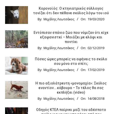
Κορονοϊός: Ο κτηνιατρικός σύλλογος
τονίζει ότι δεν πέθανε σκύλος λόγω του ιού
By:
Μιχάλης Λεωτσάκος
On:
19/03/2020
Εντόπισαν σπάνιο ζώο που νόμιζαν ότι είχε
εξαφανιστεί – Μοιάζει με ελάφι και
ποντίκι
By:
Μιχάλης Λεωτσάκος
On:
02/12/2019
Πόσες ώρες μπορείς να αφήνεις το σκύλο
σου μόνο στο σπίτι;
By:
Μιχάλης Λεωτσάκος
On:
17/02/2019
Η πιο αξιολάτρευτη «μονομαχία»: Σκύλος
εναντίον… κάβουρα – Το τέλος θα σας
εκπλήξει (video)
By:
Μιχάλης Λεωτσάκος
On:
14/08/2018
Οδηγός KTΕΛ παίρνει μαζί του αδέσποτο