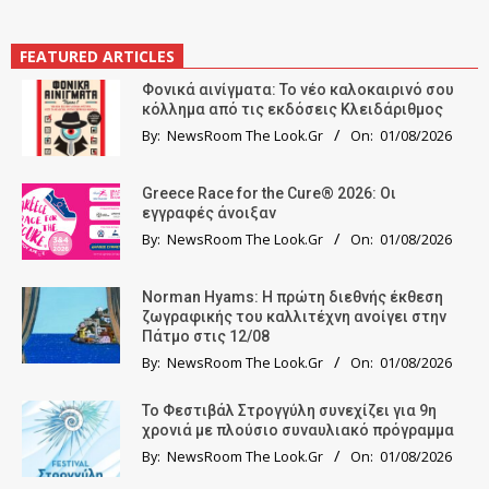
FEATURED ARTICLES
Φονικά αινίγματα: Το νέο καλοκαιρινό σου
κόλλημα από τις εκδόσεις Κλειδάριθμος
By:
NewsRoom The Look.Gr
On:
01/08/2026
Greece Race for the Cure® 2026: Οι
εγγραφές άνοιξαν
By:
NewsRoom The Look.Gr
On:
01/08/2026
Norman Hyams: Η πρώτη διεθνής έκθεση
ζωγραφικής του καλλιτέχνη ανοίγει στην
Πάτμο στις 12/08
By:
NewsRoom The Look.Gr
On:
01/08/2026
Το Φεστιβάλ Στρογγύλη συνεχίζει για 9η
χρονιά με πλούσιο συναυλιακό πρόγραμμα
By:
NewsRoom The Look.Gr
On:
01/08/2026