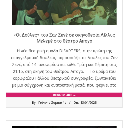
«Οι Δούλες» του Ζαν Ζενέ σε σκηνοθεσία Λίλλυς
Μελεμέ στο θέατρο Arroyo
Η νέα θεατρική ομάδα DISARTERS, στην πρώτη της
επαγγελματική δουλειά, παρουσιάζει τις Δούλες του Ζαν
Ζενέ, από 14 Ιανουαρίου και κάθε Τρίτη και Πέμπτη στις
21:15, στη σκηνή του θεάτρου Arroyo. Το δράμα του
κορυφαίου Γάλλου θεατρικού συγγραφέα, ζωντανεύει
με μια σύγχρονη και ανατρεπτική ματιά, που φέρνει στο
READ MORE →
2025-
By:
Γιάννης Ζαμπατής
On:
13/01/2025
01-
13