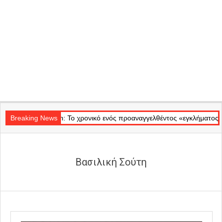
Secondary
Badminton: Το χρονικό ενός προαναγγελθέντος «εγκλήματος» στις φλόγ
Navigation
Breaking News
Menu
Βασιλική Σούτη