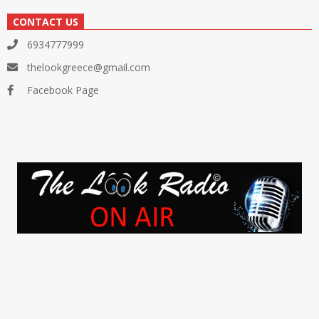
CONTACT US
6934777999
thelookgreece@gmail.com
Facebook Page