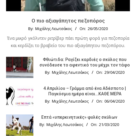
Ο πιο αξιαγάπητος πεζοπόρος
By:
Μιχάλης Λεωτσάκος
On:
26/05/2020
Ένα μικρό γκόλντεν ριτρίβερ πάει πρώτη φορά για πεζοπορία
και κερδίζει το βραβείο του πιο αξιαγάπητου πεζοπόρου.
Φθιώτιδα: Ραγίζει καρδιές ο σκύλος που
συνόδευσε το αφεντικό του μέχρι τον τάφο
By:
Μιχάλης Λεωτσάκος
On:
29/04/2020
4 Απριλίου – Γράμμα από ένα Αδέσποτο |
Παγκόσμια ημέρα είναι…ΚΑΘΕ ΜΕΡΑ
By:
Μιχάλης Λεωτσάκος
On:
06/04/2020
Επτά «υπερκινητικές» φυλές σκύλων
By:
Μιχάλης Λεωτσάκος
On:
21/03/2020