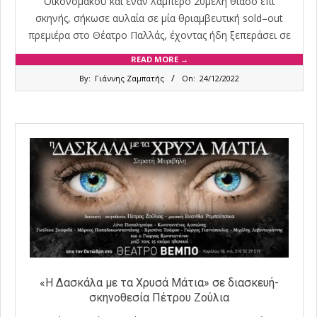
Οικονομάκου και έναν λαμπερό 20μελή θίασο επί
σκηνής, σήκωσε αυλαία σε μία θριαμβευτική sold–out
πρεμιέρα στο Θέατρο Παλλάς, έχοντας ήδη ξεπεράσει σε
READ MORE →
2022-
By:
Γιάννης Ζαμπατής
On:
24/12/2022
12-
24
«Η Δασκάλα με τα Χρυσά Μάτια» σε διασκευή-
σκηνοθεσία Πέτρου Ζούλια