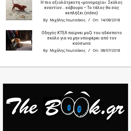
Η πιο αξιολάτρευτη «μονομαχία»: Σκύλος
εναντίον… κάβουρα – Το τέλος θα σας
εκπλήξει (video)
By:
Μιχάλης Λεωτσάκος
On:
14/08/2018
Οδηγός KTΕΛ παίρνει μαζί του αδέσποτο
σκύλο για να μην υποφέρει από τον
καύσωνα
By:
Μιχάλης Λεωτσάκος
On:
08/07/2018