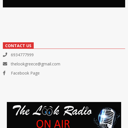
CONTACT US
6934777999
thelookgreece@gmail.com
Facebook Page