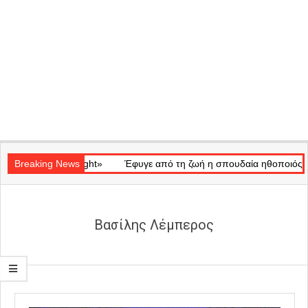
Secondary
 «Ray of Light»
Navigation
Breaking News
Έφυγε από τη ζωή η σπουδαία ηθοποιός Μάρω Κ
Menu
Βασίλης Λέμπερος