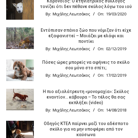
Κορονοϊός: Ο κτηνιατρικός σύλλογος
τονίζει ότι δεν πέθανε σκύλος λόγω του ιού
By:
Μιχάλης Λεωτσάκος
On:
19/03/2020
Εντόπισαν σπάνιο ζώο που νόμιζαν ότι είχε
εξαφανιστεί – Μοιάζει με ελάφι και
ποντίκι
By:
Μιχάλης Λεωτσάκος
On:
02/12/2019
Πόσες ώρες μπορείς να αφήνεις το σκύλο
σου μόνο στο σπίτι;
By:
Μιχάλης Λεωτσάκος
On:
17/02/2019
Η πιο αξιολάτρευτη «μονομαχία»: Σκύλος
εναντίον… κάβουρα – Το τέλος θα σας
εκπλήξει (video)
By:
Μιχάλης Λεωτσάκος
On:
14/08/2018
Οδηγός KTΕΛ παίρνει μαζί του αδέσποτο
σκύλο για να μην υποφέρει από τον
καύσωνα