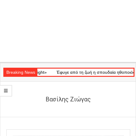
Secondary
ικό «Ray of Light»
Navigation
Breaking News
Έφυγε από τη ζωή η σπουδαία ηθοποιός Μάρω
Menu
Βασίλης Ζιώγας