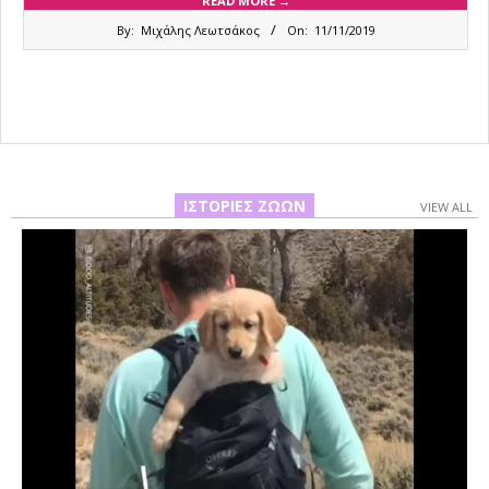
READ MORE →
2019-
By:
Μιχάλης Λεωτσάκος
On:
11/11/2019
11-
11
ΙΣΤΟΡΊΕΣ ΖΏΩΝ
VIEW ALL