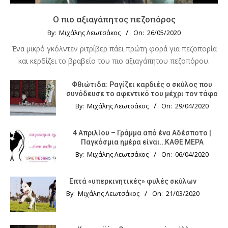
Ο πιο αξιαγάπητος πεζοπόρος
By:
Μιχάλης Λεωτσάκος
On:
26/05/2020
Ένα μικρό γκόλντεν ριτρίβερ πάει πρώτη φορά για πεζοπορία
και κερδίζει το βραβείο του πιο αξιαγάπητου πεζοπόρου.
Φθιώτιδα: Ραγίζει καρδιές ο σκύλος που
συνόδευσε το αφεντικό του μέχρι τον τάφο
By:
Μιχάλης Λεωτσάκος
On:
29/04/2020
4 Απριλίου – Γράμμα από ένα Αδέσποτο |
Παγκόσμια ημέρα είναι…ΚΑΘΕ ΜΕΡΑ
By:
Μιχάλης Λεωτσάκος
On:
06/04/2020
Επτά «υπερκινητικές» φυλές σκύλων
By:
Μιχάλης Λεωτσάκος
On:
21/03/2020