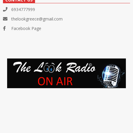
6934777999
thelookgreece@gmail.com
Facebook Page