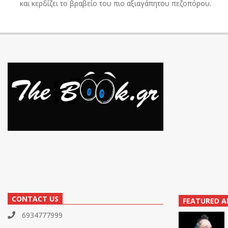
και κερδίζει το βραβείο του πιο αξιαγάπητου πεζοπόρου.
CONTACT US
FEATURED A
6934777999