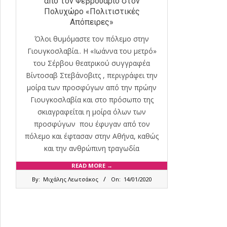
από τον Φεβρουάριο στον
Πολυχώρο «Πολιτιστικές
Απόπειρες»
Όλοι θυμόμαστε τον πόλεμο στην
Γιουγκοσλαβία.. Η «Ιωάννα του μετρό»
του Σέρβου θεατρικού συγγραφέα
Βίντοσαβ Στεβάνοβιτς , περιγράφει την
μοίρα των προσφύγων από την πρώην
Γιουγκοσλαβία και στο πρόσωπο της
σκιαγραφείται η μοίρα όλων των
προσφύγων που έφυγαν από τον
πόλεμο και έφτασαν στην Αθήνα, καθώς
και την ανθρώπινη τραγωδία
READ MORE →
2020-
By:
Μιχάλης Λεωτσάκος
On:
14/01/2020
01-
14