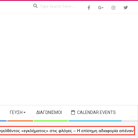
Search
ΓΕΎΣΗ
ΔΙΑΓΩΝΙΣΜΟΊ
CALENDAR EVENTS
ς «εγκλήματος» στις φλόγες – Η επίσημη αδιαφορία απέναντι στις ανα