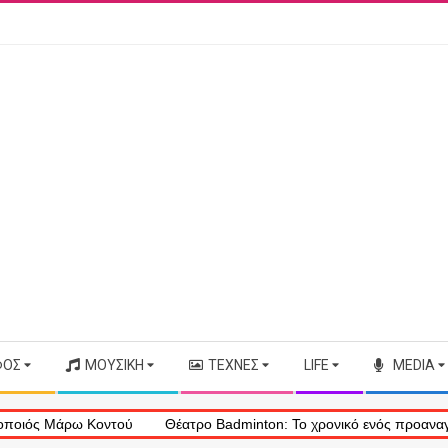
ΦΟΣ
ΜΟΥΣΙΚΉ
ΤΈΧΝΕΣ
LIFE
MEDIA
Μάρω Κοντού
Θέατρο Badminton: Το χρονικό ενός προαναγγελθέντο