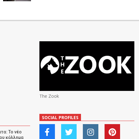
The Zook
SOCIAL PROFILES
τα: Το νέο
ου κόλλημα