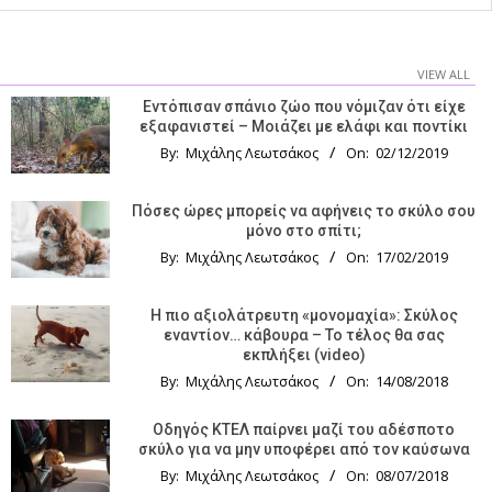
VIEW ALL
Εντόπισαν σπάνιο ζώο που νόμιζαν ότι είχε
εξαφανιστεί – Μοιάζει με ελάφι και ποντίκι
By:
Μιχάλης Λεωτσάκος
On:
02/12/2019
Πόσες ώρες μπορείς να αφήνεις το σκύλο σου
μόνο στο σπίτι;
By:
Μιχάλης Λεωτσάκος
On:
17/02/2019
Η πιο αξιολάτρευτη «μονομαχία»: Σκύλος
εναντίον… κάβουρα – Το τέλος θα σας
εκπλήξει (video)
By:
Μιχάλης Λεωτσάκος
On:
14/08/2018
Οδηγός KTΕΛ παίρνει μαζί του αδέσποτο
σκύλο για να μην υποφέρει από τον καύσωνα
By:
Μιχάλης Λεωτσάκος
On:
08/07/2018