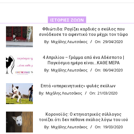
ΙΣΤΟΡΊΕΣ ΖΏΩΝ
Φθιώτιδα: Ραγίζει καρδιές ο σκύλος που
συνόδευσε το αφεντικό του μέχρι τον τάφο
By:
Μιχάλης Λεωτσάκος
On:
29/04/2020
4 Απριλίου – Γράμμα από ένα Αδέσποτο |
Παγκόσμια ημέρα είναι…ΚΑΘΕ ΜΕΡΑ
By:
Μιχάλης Λεωτσάκος
On:
06/04/2020
Επτά «υπερκινητικές» φυλές σκύλων
By:
Μιχάλης Λεωτσάκος
On:
21/03/2020
Κορονοϊός: Ο κτηνιατρικός σύλλογος
τονίζει ότι δεν πέθανε σκύλος λόγω του ιού
By:
Μιχάλης Λεωτσάκος
On:
19/03/2020