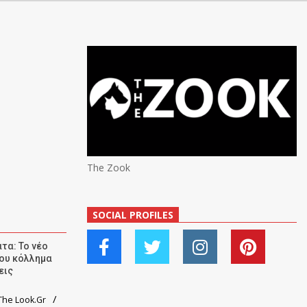
The Zook
SOCIAL PROFILES
τα: Το νέο
ου κόλλημα
εις
he Look.Gr