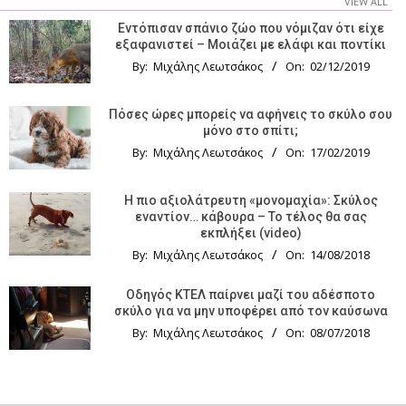
VIEW ALL
Εντόπισαν σπάνιο ζώο που νόμιζαν ότι είχε
εξαφανιστεί – Μοιάζει με ελάφι και ποντίκι
By:
Μιχάλης Λεωτσάκος
On:
02/12/2019
Πόσες ώρες μπορείς να αφήνεις το σκύλο σου
μόνο στο σπίτι;
By:
Μιχάλης Λεωτσάκος
On:
17/02/2019
Η πιο αξιολάτρευτη «μονομαχία»: Σκύλος
εναντίον… κάβουρα – Το τέλος θα σας
εκπλήξει (video)
By:
Μιχάλης Λεωτσάκος
On:
14/08/2018
Οδηγός KTΕΛ παίρνει μαζί του αδέσποτο
σκύλο για να μην υποφέρει από τον καύσωνα
By:
Μιχάλης Λεωτσάκος
On:
08/07/2018