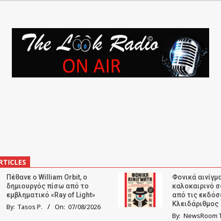
RTICLES
Πέθανε ο William Orbit, ο
Φονικά αινίγμα
δημιουργός πίσω από το
καλοκαιρινό σ
εμβληματικό «Ray of Light»
από τις εκδόσ
Κλειδάριθμος
By:
Tasos P.
On:
07/08/2026
By:
NewsRoom T