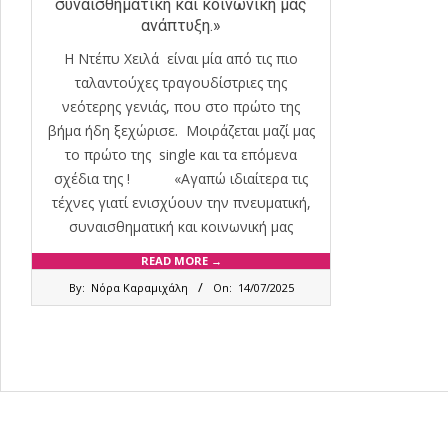
συναισθηματική και κοινωνική μας
ανάπτυξη.»
Η Ντέπυ Χειλά είναι μία από τις πιο
ταλαντούχες τραγουδίστριες της
νεότερης γενιάς, που στο πρώτο της
βήμα ήδη ξεχώρισε. Μοιράζεται μαζί μας
το πρώτο της single και τα επόμενα
σχέδια της ! «Αγαπώ ιδιαίτερα τις
τέχνες γιατί ενισχύουν την πνευματική,
συναισθηματική και κοινωνική μας
READ MORE →
2025-
By:
Νόρα Καραμιχάλη
On:
14/07/2025
07-
14