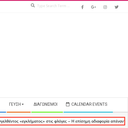
Search
ΓΕΎΣΗ
ΔΙΑΓΩΝΙΣΜΟΊ
CALENDAR EVENTS
ς «εγκλήματος» στις φλόγες – Η επίσημη αδιαφορία απέναντι στις ανα