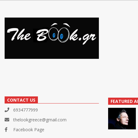
CONTACT US
FEATURED A
6934777999
thelookgreece@gmail.com
Facebook Page