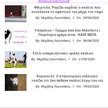
ΙΣΤΟΡΊΕΣ ΖΏΩΝ
Φθιώτιδα: Ραγίζει καρδιές ο σκύλος που
συνόδευσε το αφεντικό του μέχρι τον τάφο
By:
Μιχάλης Λεωτσάκος
On:
29/04/2020
4 Απριλίου – Γράμμα από ένα Αδέσποτο |
Παγκόσμια ημέρα είναι…ΚΑΘΕ ΜΕΡΑ
By:
Μιχάλης Λεωτσάκος
On:
06/04/2020
Επτά «υπερκινητικές» φυλές σκύλων
By:
Μιχάλης Λεωτσάκος
On:
21/03/2020
Κορονοϊός: Ο κτηνιατρικός σύλλογος
τονίζει ότι δεν πέθανε σκύλος λόγω του ιού
By:
Μιχάλης Λεωτσάκος
On:
19/03/2020