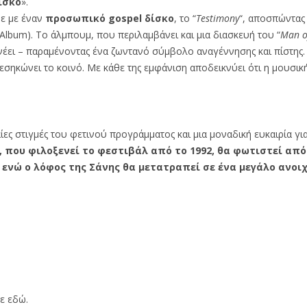
ίσκο
».
ψε με έναν
προσωπικό gospel δίσκο
, το “
Testimony
“, αποσπώντα
lbum). Το άλμπουμ, που περιλαμβάνει και μια διασκευή του “
Man o
πνέει – παραμένοντας ένα ζωντανό σύμβολο αναγέννησης και πίστης.
 ξεσηκώνει το κοινό. Με κάθε της εμφάνιση αποδεικνύει ότι η μουσικ
ίες στιγμές του φετινού προγράμματος και μια μοναδική ευκαιρία γι
t, που φιλοξενεί το φεστιβάλ από το 1992, θα φωτιστεί απ
 ενώ ο λόφος της Σάνης θα μετατραπεί σε ένα μεγάλο ανοι
τε εδώ.