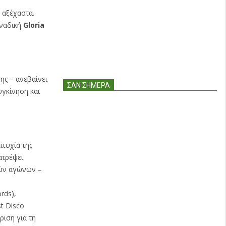
 αξέχαστα.
ναδική
Gloria
ης – ανεβαίνει
ΣΑΝ ΣΉΜΕΡΑ
υγκίνηση και
ιτυχία της
ατρέψει
κών αγώνων –
rds),
t Disco
ιση για τη