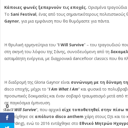
Κάποιες φωνές ξεπερνούν τις εποχές.
Ορισμένα τραγούδια 
Το
Sani Festival
, ένας από τους σημαντικότερους πολιτιστικούς
Gaynor
, για μια εμφάνιση που θα θυμόμαστε για πάντα.
Η θρυλική ερμηνεύτρια του “
I Will Survive
” – του τραγουδιού πο
στη σκηνή του λόφου της Σάνης, συνοδευόμενη από τη
δεκαμε
ασταμάτητη ενέργεια, με διαχρονικά dancefloor classics που θα 
Η διαδρομή της Gloria Gaynor είναι
συνώνυμη με τη δύναμη τη
disco εποχής, μέχρι το “
I Am What I Am
” και φυσικά το πολυβραβ
προσωπικές δοκιμασίες και έναν σοβαρό τραυματισμό μετά από 
σε παγκόσμια έμπνευση.
0
Το “
I Will Survive
“, που αρχικά
είχε τοποθετηθεί στην πίσω 
Shares
αναδείχθηκε σε
απόλυτο disco anthem
χάρη στους DJs και το 
Recording), ενώ το 2016 εντάχθηκε στο
Εθνικό Μητρώο Ηχογρα