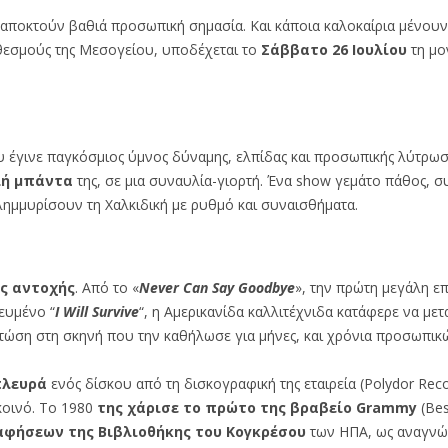
αποκτούν βαθιά προσωπική σημασία. Και κάποια καλοκαίρια μένουν
 θεσμούς της Μεσογείου, υποδέχεται το
Σάββατο 26 Ιουλίου
τη μο
υ έγινε παγκόσμιος ύμνος δύναμης, ελπίδας και προσωπικής λύτρωσ
λή μπάντα
της, σε μια συναυλία-γιορτή. Ένα show γεμάτο πάθος, σ
πλημμυρίσουν τη Χαλκιδική με ρυθμό και συναισθήματα.
ς αντοχής
. Από το «
Never Can Say Goodbye
», την πρώτη μεγάλη επ
ευμένο “
I Will Survive
“, η Αμερικανίδα καλλιτέχνιδα κατάφερε να μετ
πτώση στη σκηνή που την καθήλωσε για μήνες, και χρόνια προσωπι
πλευρά
ενός δίσκου από τη δισκογραφική της εταιρεία (Polydor Reco
κοινό. Το 1980
της χάρισε το πρώτο της βραβείο Grammy
(Bes
φήσεων της Βιβλιοθήκης του Κογκρέσου
των ΗΠΑ, ως αναγνώρ