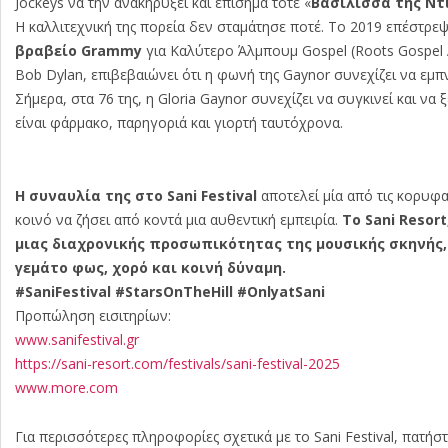
Jockeys να την ανακηρύξει και επίσημα τότε «
Βασίλισσα της Ντ
Η καλλιτεχνική της πορεία δεν σταμάτησε ποτέ. Το 2019 επέστρε
βραβείο Grammy
για Καλύτερο Άλμπουμ Gospel (Roots Gospel A
Bob Dylan, επιβεβαιώνει ότι η φωνή της Gaynor συνεχίζει να εμ
Σήμερα, στα 76 της, η Gloria Gaynor συνεχίζει να συγκινεί και να
είναι φάρμακο, παρηγοριά και γιορτή ταυτόχρονα.
Η συναυλία της στο Sani Festival
αποτελεί μία από τις κορυφα
κοινό να ζήσει από κοντά μια αυθεντική εμπειρία.
Το Sani Resor
μιας διαχρονικής προσωπικότητας της μουσικής σκηνής,
γεμάτο φως, χορό και κοινή δύναμη.
#SaniFestival #StarsOnTheHill #OnlyatSani
Προπώληση εισιτηρίων:
www.sanifestival.gr
https://sani-resort.com/
festivals/sani-festival-2025
www.more.com
Για περισσότερες πληροφορίες σχετικά με το Sani Festival, πατήσ