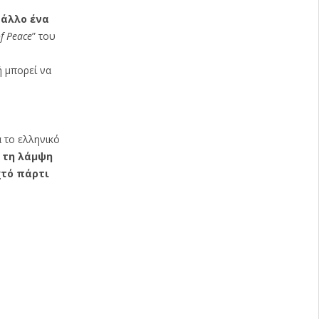
ς
άλλο ένα
f Peace
” του
ή μπορεί να
α το ελληνικό
ό τη λάμψη
χτό πάρτι