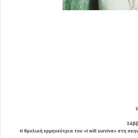
S
Σάββ
Η θρυλική ερμηνεύτρια του «I will survive» στη σκη