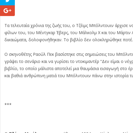
Τα τελευταία χρόνια της ζωής του, ο Τζέιμς Μπόλντουιν άρχισε ν
φίλων του, του Μέντγκαρ Έβερς, του Μάλκολμ Χ και του Μάρτιν Λο
δικαιώματα, δολοφονήθηκαν. Το βιβλίο δεν ολοκληρώθηκε ποτέ.
Ο σκηνοθέτης Ραούλ Πεκ βασίστηκε στις σημειώσεις του Μπόλντουιν 
γράψει το σενάριο και να γυρίσει το ντοκιμαντέρ “Δεν είμαι ο νέγ
βιβλίο, το οποίο μάλιστα αποτελεί μια θαυμάσια εισαγωγή στο έ
και βαθιά ανθρώπινη ματιά του Μπόλντουιν πάνω στην ιστορία τ
***