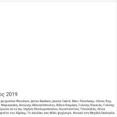
ος 2019
,
Jacqueline Woodson
,
James Baldwin
,
Jaume Cabré
,
Marc Fleurbaey
,
Olivier Roy
,
α Μαραγκάκη
,
Αντώνης Αθανασόπουλος
,
Βάλια Καϊμάκη
,
Γιάννης Καυκιάς
,
Γιάννης
δρωσα να το πω
,
Ισμήνη Θεοδωροπούλου
,
Κωνσταντίνος Τσουκαλάς
,
Λένια
αρτέτο του Χάρλεμ
,
Το σκυλάκι σας θέλει ψυχίατρο
,
Φονικό στη Μεγάλη Εκκλησία
,