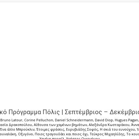
κό Πρόγραμμα Πόλις | Σεπτέμβριος – Δεκέμβρι
Bruno Latour
,
Corine Pelluchon
,
Daniel Schneidermann
,
David Diop
,
Hugues Pagan
ασία Δρακοπούλου
,
Αίθουσα των χαμένων βημάτων
,
Αλεξάνδρα Κωσταράκου
,
Άνν
Ένα άλλο Μπρούκλιν
,
Έτοιμες φράσεις
,
Ευρυβιάδης Σοφός
,
Η σκιά του ευνούχου
,
Ί
Κουναλάκη
,
Οξυγόνο
,
Ποιος τραγουδάει και ποιος όχι
,
Τεύκρος Μιχαηλίδης
,
Το κου
Χαμένο προφίλ
,
Χρήστος Οικονόμου