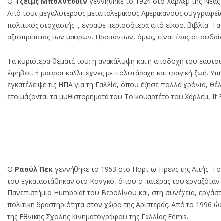
Ο
Τζέιμς Μπόλντουιν
γεννήθηκε το 1924 στο Χάρλεμ της Νέας Υ
Από τους μεγαλύτερους μεταπολεμικούς Αμερικανούς συγγραφείς
πολιτικός στοχαστής–, έγραψε περισσότερα από είκοσι βιβλία. Τα 
αξιοπρέπειας των μαύρων. Προπάντων, όμως, είναι ένας σπουδαί
Τα κυριότερα θέματά του: η ανακάλυψη και η αποδοχή του εαυτού
έφηβοι, ή μαύροι καλλιτέχνες με πολυτάραχη και τραγική ζωή. Υ
εγκατέλειψε τις ΗΠΑ για τη Γαλλία, όπου έζησε πολλά χρόνια, θέ
ετοιμάζονται τα μυθιστορήματά του Το κουαρτέτο του Χάρλεμ, If Be
Ο
Ραούλ Πεκ
γεννήθηκε το 1953 στο Πορτ-ω-Πρενς της Αϊτής. Το 
του εγκαταστάθηκαν στο Κονγκό, όπου ο πατέρας του εργαζόταν 
Πανεπιστήμιο Humboldt του Βερολίνου και, στη συνέχεια, εργά
πολιτική δραστηριότητα στον χώρο της Αριστεράς. Από το 1996 ώς
της Εθνικής Σχολής Κινηματογράφου της Γαλλίας Fémis.