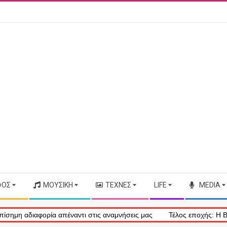
ΦΟΣ
ΜΟΥΣΙΚΉ
ΤΈΧΝΕΣ
LIFE
MEDIA
ρία απέναντι στις αναμνήσεις μας
Τέλος εποχής: Η Bonnie Tyler έ