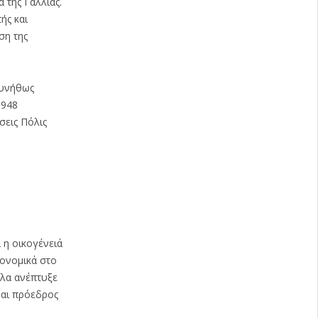
 της Γαλλίας.
ής και
ση της
συνήθως
1948
σεις Πόλις
 η οικογένειά
κονομικά στο
ηλα ανέπτυξε
ναι πρόεδρος