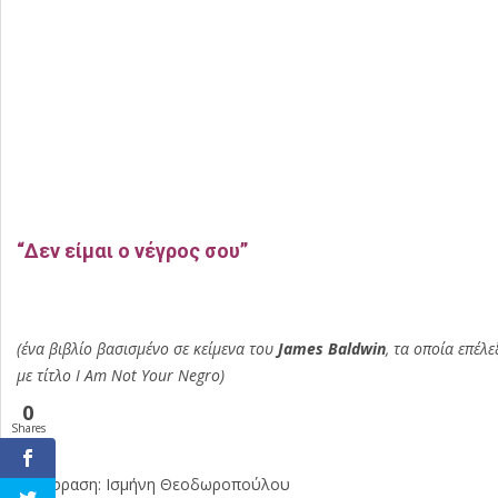
“Δεν είμαι ο νέγρος σου”
(ένα βιβλίο βασισμένο σε κείμενα του
James Baldwin
, τα οποία επέλ
με τίτλο I Am Not Your Negro)
0
Shares
μετάφραση: Ισμήνη Θεοδωροπούλου