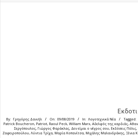
Εκδοτι
By:
Γρηγόρης Δανιήλ
On:
09/08/2019
In:
Λογοτεχνικά Νέα
Tagged:
Patrick Boucheron
,
Patriot
,
Raoul Peck
,
William Marx
,
Αδελφός της καρδιάς
,
Αθαν
Σεργόπουλος
,
Γιώργος Φαράκλας
,
Δεν είμαι ο νέγρος σου
,
Εκδόσεις Πόλις
,
Ζαφειροπούλου
,
Λύντια Τρίχα
,
Μαρία Κοπανίτσα
,
Μιχάλης Μαλανδράκης
,
Ξένια 