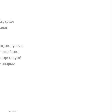
ίες τριών
ιτικά
ις του, για να
η σειρά του,
ι την τραγική
ν μαύρων.