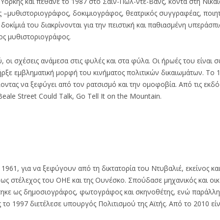
όρκης και πέθανε το 1987 στο Σαιν-Πωλ-ντε-Βανς, κοντά στη Νίκαια
 –μυθιστοριογράφος, δοκιμιογράφος, θεατρικός συγγραφέας, ποιητ
δοκίμιά του διακρίνονται για την πειστική και παθιασμένη υπεράσπι
ος μυθιστοριογράφος.
, οι σχέσεις ανάμεσα στις φυλές και στα φύλα. Οι ήρωές του είναι 
πήρξε εμβληματική μορφή του κινήματος πολιτικών δικαιωμάτων. Το 
λοντας να ξεφύγει από τον ρατσισμό και την ομοφοβία. Από τις εκδό
ale Street Could Talk, Go Tell It on the Mountain.
1961, για να ξεφύγουν από τη δικτατορία του Ντυβαλιέ, εκείνος και
ως στέλεχος του ΟΗΕ και της Ουνέσκο. Σπούδασε μηχανικός και οι
στηκε ως δημοσιογράφος, φωτογράφος και σκηνοθέτης, ενώ παράλλ
 το 1997 διετέλεσε υπουργός Πολιτισμού της Αϊτής. Από το 2010 εί