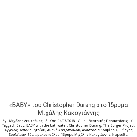
«BABY» του Christopher Durang στο Ίδρυμα
Μιχάλης Κακογιάννης
By:
Μιχάλης Λεωτσάκος
On:
04/03/2018
In:
Θεατρικές Παραστάσεις
Tagged:
Baby
,
BABY with the bathwater
,
Christopher Durang
,
The Burger Project
,
Άγγελος Παπαδημητρίου
,
Αθηνά Αλεξοπούλου
,
Αναστασία Κουμίδου
,
Γιώργος
Σουλεϊμάν
,
Εύα Φρακτοπούλου
,
Ίδρυμα Μιχάλης Κακογιάννης
,
Κωμωδία
,