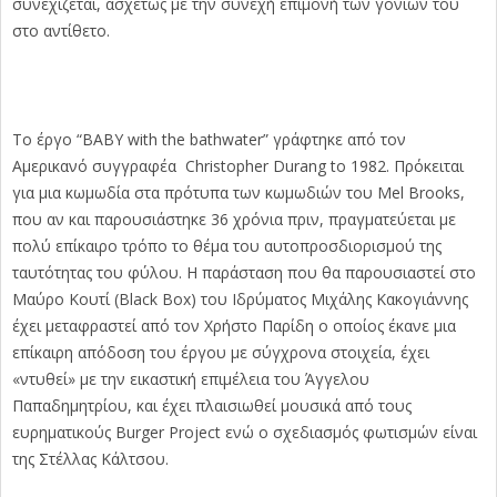
συνεχίζεται, ασχέτως με την συνεχή επιμονή των γονιών του
στο αντίθετο.
Το έργο “BABY with the bathwater” γράφτηκε από τον
Αμερικανό συγγραφέα Christopher Durang to 1982. Πρόκειται
για μια κωμωδία στα πρότυπα των κωμωδιών του Mel Brooks,
που αν και παρουσιάστηκε 36 χρόνια πριν, πραγματεύεται με
πολύ επίκαιρο τρόπο το θέμα του αυτοπροσδιορισμού της
ταυτότητας του φύλου. Η παράσταση που θα παρουσιαστεί στο
Μαύρο Κουτί (Black Box) του Ιδρύματος Μιχάλης Κακογιάννης
έχει μεταφραστεί από τον Χρήστο Παρίδη ο οποίος έκανε μια
επίκαιρη απόδοση του έργου με σύγχρονα στοιχεία, έχει
«ντυθεί» με την εικαστική επιμέλεια του Άγγελου
Παπαδημητρίου, και έχει πλαισιωθεί μουσικά από τους
ευρηματικούς Burger Project ενώ ο σχεδιασμός φωτισμών είναι
της Στέλλας Κάλτσου.