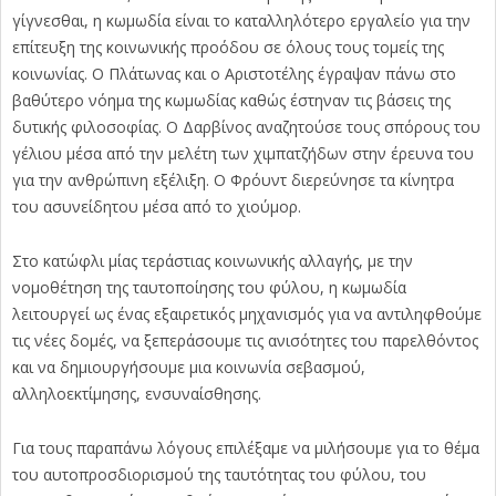
γίγνεσθαι, η κωμωδία είναι το καταλληλότερο εργαλείο για την
επίτευξη της κοινωνικής προόδου σε όλους τους τομείς της
κοινωνίας. Ο Πλάτωνας και ο Αριστοτέλης έγραψαν πάνω στο
βαθύτερο νόημα της κωμωδίας καθώς έστηναν τις βάσεις της
δυτικής φιλοσοφίας. Ο Δαρβίνος αναζητούσε τους σπόρους του
γέλιου μέσα από την μελέτη των χιμπατζήδων στην έρευνα του
για την ανθρώπινη εξέλιξη. Ο Φρόυντ διερεύνησε τα κίνητρα
του ασυνείδητου μέσα από το χιούμορ.
Στο κατώφλι μίας τεράστιας κοινωνικής αλλαγής, με την
νομοθέτηση της ταυτοποίησης του φύλου, η κωμωδία
λειτουργεί ως ένας εξαιρετικός μηχανισμός για να αντιληφθούμε
τις νέες δομές, να ξεπεράσουμε τις ανισότητες του παρελθόντος
και να δημιουργήσουμε μια κοινωνία σεβασμού,
αλληλοεκτίμησης, ενσυναίσθησης.
Για τους παραπάνω λόγους επιλέξαμε να μιλήσουμε για το θέμα
του αυτοπροσδιορισμού της ταυτότητας του φύλου, του