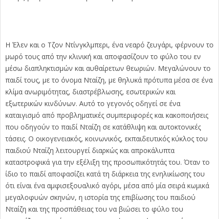
Η Έλεν και ο Τζον Ντίνγκλμπερι, ένα νεαρό ζευγάρι, φέρνουν το
μωρό τους από την κλινική και αποφασίζουν το φύλο του εν
μέσω διαπληκτισμών και αυθαίρετων θεωριών. Μεγαλώνουν το
παιδί τους, με το όνομα Νταίζη, με θηλυκά πρότυπα μέσα σε ένα
κλίμα ανωριμότητας, διαστρέβλωσης, εσωτερικών και
εξωτερικών κινδύνων. Αυτό το γεγονός οδηγεί σε ένα
καταιγισμό από προβληματικές συμπεριφορές και κακοποιήσεις
που οδηγούν το παιδί Νταίζη σε κατάθλιψη και αυτοκτονικές
τάσεις. Ο οικογενειακός, κοινωνικός, εκπαιδευτικός κύκλος του
παιδιού Νταίζη λειτουργεί διαρκώς και απροκάλυπτα
καταστροφικά για την εξέλιξη της προσωπικότητάς του. Όταν το
ίδιο το παιδί αποφασίζει κατά τη διάρκεια της ενηλικίωσης του
ότι είναι ένα αμφισεξουαλικό αγόρι, μέσα από μία σειρά κωμικά
μεγαλοφυών σκηνών, η ιστορία της επιβίωσης του παιδιού
Νταίζη και της προσπάθειας του να βιώσει το φύλο του