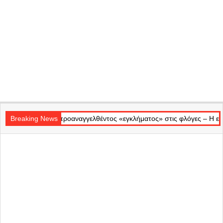
Secondary
οαναγγελθέντος «εγκλήματος» στις φλόγες – Η επίσημη αδιαφορία απέν
Navigation
Breaking News
Menu