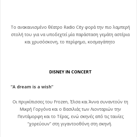
Το ανακαινισμένο θέατρο Radio City φορά την πιο λαμπερή
στολή του για να υποδεχτεί μία παράσταση γεμάτη αστέρια
και χρυσόσκονη, το περίφημο, κοσμαγάπητο
DISNEY IN CONCERT
“A dream is a wish”
Oι πριγκίπισσες του Frozen, Έλσα και Άννα συναντούν τη
Μικρή Γοργόνα και ο Βασιλιάς των Λιονταριών την
Πεντάμορφη και το Τέρας, ενώ σκηνές από τις ταινίες
“χορεύουν” στη γιγαντοοθόνη στη σκηνή.