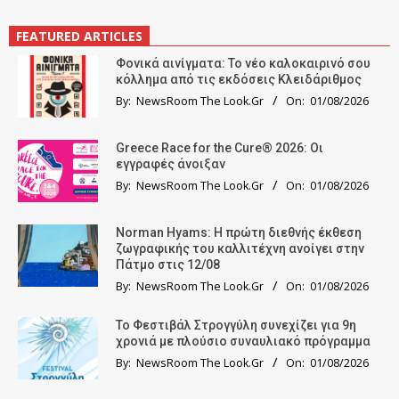
FEATURED ARTICLES
Φονικά αινίγματα: Το νέο καλοκαιρινό σου
κόλλημα από τις εκδόσεις Κλειδάριθμος
By:
NewsRoom The Look.Gr
On:
01/08/2026
Greece Race for the Cure® 2026: Οι
εγγραφές άνοιξαν
By:
NewsRoom The Look.Gr
On:
01/08/2026
Norman Hyams: Η πρώτη διεθνής έκθεση
ζωγραφικής του καλλιτέχνη ανοίγει στην
Πάτμο στις 12/08
By:
NewsRoom The Look.Gr
On:
01/08/2026
Το Φεστιβάλ Στρογγύλη συνεχίζει για 9η
χρονιά με πλούσιο συναυλιακό πρόγραμμα
By:
NewsRoom The Look.Gr
On:
01/08/2026