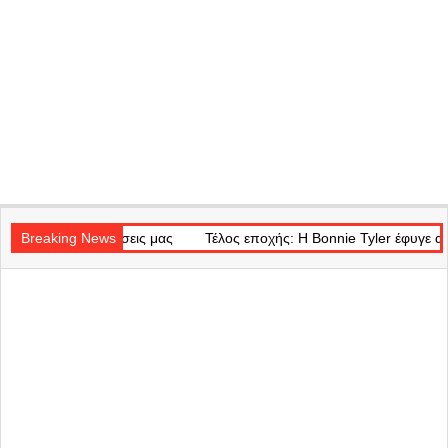
Secondary
μνήσεις μας
Navigation
Breaking News
Τέλος εποχής: Η Bonnie Tyler έφυγε από τη ζωή στα 75
Menu