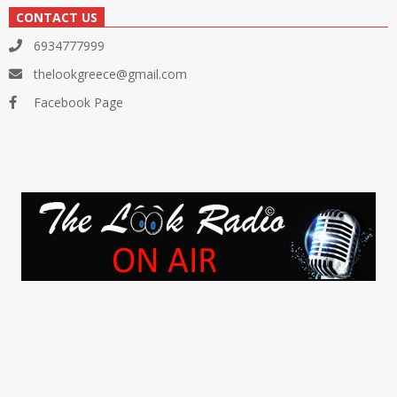
CONTACT US
6934777999
thelookgreece@gmail.com
Facebook Page