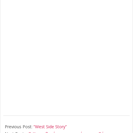
2021-
12-
Previous Post:
“West Side Story”