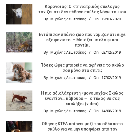
Κορονοϊός: Ο κτηνιατρικός σύλλογος
τονίζει ότι δεν πέθανε σκύλος λόγω του ιού
By:
Μιχάλης Λεωτσάκος
On:
19/03/2020
Εντόπισαν σπάνιο ζώο που νόμιζαν ότι είχε
εξαφανιστεί – Μοιάζει με ελάφι και
ποντίκι
By:
Μιχάλης Λεωτσάκος
On:
02/12/2019
Πόσες ώρες μπορείς να αφήνεις το σκύλο
σου μόνο στο σπίτι;
By:
Μιχάλης Λεωτσάκος
On:
17/02/2019
Η πιο αξιολάτρευτη «μονομαχία»: Σκύλος
εναντίον… κάβουρα – Το τέλος θα σας
εκπλήξει (video)
By:
Μιχάλης Λεωτσάκος
On:
14/08/2018
Οδηγός KTΕΛ παίρνει μαζί του αδέσποτο
σκύλο για να μην υποφέρει από τον