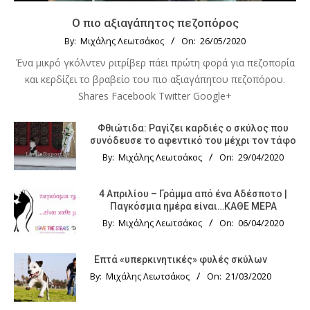
Ο πιο αξιαγάπητος πεζοπόρος
By:
Μιχάλης Λεωτσάκος
On:
26/05/2020
Ένα μικρό γκόλντεν ριτρίβερ πάει πρώτη φορά για πεζοπορία
και κερδίζει το βραβείο του πιο αξιαγάπητου πεζοπόρου.
Shares Facebook Twitter Google+
Φθιώτιδα: Ραγίζει καρδιές ο σκύλος που
συνόδευσε το αφεντικό του μέχρι τον τάφο
By:
Μιχάλης Λεωτσάκος
On:
29/04/2020
4 Απριλίου – Γράμμα από ένα Αδέσποτο |
Παγκόσμια ημέρα είναι…ΚΑΘΕ ΜΕΡΑ
By:
Μιχάλης Λεωτσάκος
On:
06/04/2020
Επτά «υπερκινητικές» φυλές σκύλων
By:
Μιχάλης Λεωτσάκος
On:
21/03/2020