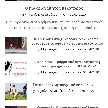
Ο πιο αξιαγάπητος πεζοπόρος
By:
Μιχάλης Λεωτσάκος
On:
26/05/2020
Ένα μικρό γκόλντεν ριτρίβερ πάει πρώτη φορά για πεζοπορία
και κερδίζει το βραβείο του πιο αξιαγάπητου πεζοπόρου.
Φθιώτιδα: Ραγίζει καρδιές ο σκύλος που
συνόδευσε το αφεντικό του μέχρι τον τάφο
By:
Μιχάλης Λεωτσάκος
On:
29/04/2020
4 Απριλίου – Γράμμα από ένα Αδέσποτο |
Παγκόσμια ημέρα είναι…ΚΑΘΕ ΜΕΡΑ
By:
Μιχάλης Λεωτσάκος
On:
06/04/2020
Επτά «υπερκινητικές» φυλές σκύλων
By:
Μιχάλης Λεωτσάκος
On:
21/03/2020
Κορονοϊός: Ο κτηνιατρικός σύλλογος