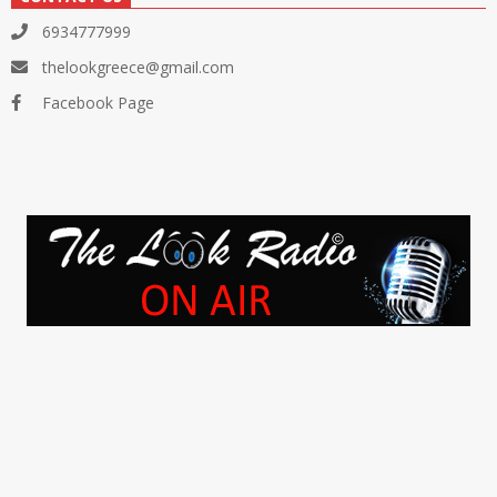
6934777999
thelookgreece@gmail.com
Facebook Page