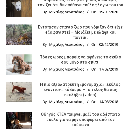
τονίζει ότι δεν πέθανε σκύλος λόγω του ιού
By:
Μιχάλης Λεωτσάκος
On:
19/03/2020
Εντόπισαν σπάνιο ζώο που νόμιζαν ότι είχε
εξαφανιστεί – Μοιάζει με ελάφι και
ποντίκι
By:
Μιχάλης Λεωτσάκος
On:
02/12/2019
Πόσες ώρες μπορείς να αφήνεις το σκύλο
σου μόνο στο σπίτι;
By:
Μιχάλης Λεωτσάκος
On:
17/02/2019
Η πιο αξιολάτρευτη «μονομαχία»: Σκύλος
εναντίον… κάβουρα – Το τέλος θα σας
εκπλήξει (video)
By:
Μιχάλης Λεωτσάκος
On:
14/08/2018
Οδηγός KTΕΛ παίρνει μαζί του αδέσποτο
σκύλο για να μην υποφέρει από τον
καύσωνα