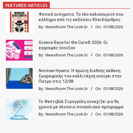
FEATURED ARTICLES
Φονικά αινίγματα: Το νέο καλοκαιρινό σου
κόλλημα από τις εκδόσεις Κλειδάριθμος
By:
NewsRoom The Look.Gr
On:
01/08/2026
Greece Race for the Cure® 2026: Οι
εγγραφές άνοιξαν
By:
NewsRoom The Look.Gr
On:
01/08/2026
Norman Hyams: Η πρώτη διεθνής έκθεση
ζωγραφικής του καλλιτέχνη ανοίγει στην
Πάτμο στις 12/08
By:
NewsRoom The Look.Gr
On:
01/08/2026
Το Φεστιβάλ Στρογγύλη συνεχίζει για 9η
χρονιά με πλούσιο συναυλιακό πρόγραμμα
By:
NewsRoom The Look.Gr
On:
01/08/2026