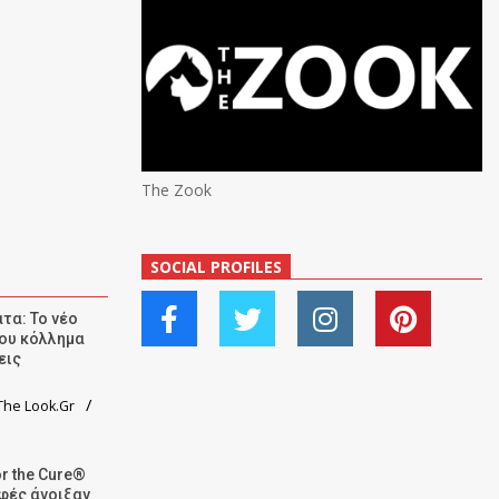
The Zook
SOCIAL PROFILES
τα: Το νέο
ου κόλλημα
εις
he Look.Gr
r the Cure®
αφές άνοιξαν