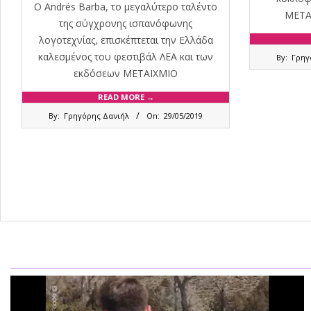
Ο Andrés Barba, το μεγαλύτερο ταλέντο
ΜΕΤΑΙ
της σύγχρονης ισπανόφωνης
λογοτεχνίας, επισκέπτεται την Ελλάδα
2019-
καλεσμένος του φεστιβάλ ΛΕΑ και των
By:
Γρηγ
02-
εκδόσεων ΜΕΤΑΙΧΜΙΟ
06
READ MORE →
2019-
By:
Γρηγόρης Δανιήλ
On:
29/05/2019
05-
29