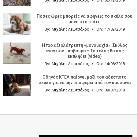
By:
Μιχάλης Λεωτσάκος
On:
02/12/2019
Πόσες ώρες μπορείς να αφήνεις το σκύλο σου
μόνο στο σπίτι;
By:
Μιχάλης Λεωτσάκος
On:
17/02/2019
Η πιο αξιολάτρευτη «μονομαχία»: Σκύλος
εναντίον… κάβουρα – Το τέλος θα σας
εκπλήξει (video)
By:
Μιχάλης Λεωτσάκος
On:
14/08/2018
Οδηγός KTΕΛ παίρνει μαζί του αδέσποτο
σκύλο για να μην υποφέρει από τον καύσωνα
By:
Μιχάλης Λεωτσάκος
On:
08/07/2018