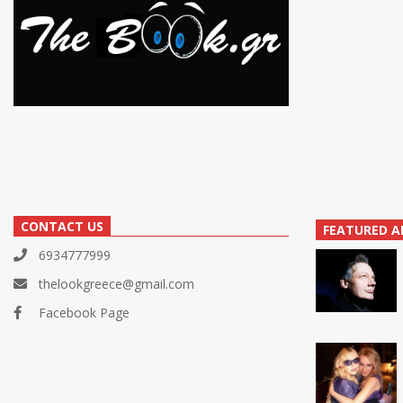
CONTACT US
FEATURED A
6934777999
thelookgreece@gmail.com
Facebook Page