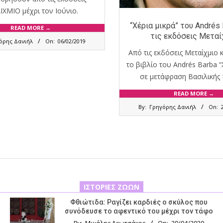
ΧΜΙΟ μέχρι τον Ιούνιο.
“Χέρια μικρά” του Andrés
READ MORE →
τις εκδόσεις Μεταί
όρης Δανιήλ
On:
06/02/2019
Από τις εκδόσεις Μεταίχμιο
το βιβλίο του Andrés Barba “
σε μετάφραση Βασιλικής 
READ MORE →
2018-
By:
Γρηγόρης Δανιήλ
On:
03-
28
ΙΣΤΟΡΊΕΣ ΖΏΩΝ
Φθιώτιδα: Ραγίζει καρδιές ο σκύλος που
συνόδευσε το αφεντικό του μέχρι τον τάφο