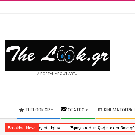
Skip
to
content
THE
A PORTAL ABOUT ART...
LOOK.GR
Secondary
THELOOK.GR
— ΘΈΑΤΡΟ
ΚΙΝΗΜΑΤΟΓΡΆ
Navigation
Menu
ματικό «Ray of Light»
Breaking News
Έφυγε από τη ζωή η σπουδαία ηθοποιός Μ