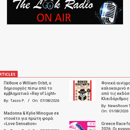
RTICLES
Πέθανε ο William Orbit, ο
Φονικά αινίγμα
δημιουργός πίσω από το
καλοκαιρινό σ
εμβληματικό «Ray of Light»
από τις εκδόσ
Κλειδάριθμος
By:
Tasos P.
On:
07/08/2026
By:
NewsRoom T
On:
01/08/2026
Madonna & Kylie Minogue σε
ντουέτο για πρώτη φορά:
«Love Sensation»
Greece Race fo
2026: Οι εγγρ