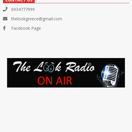
6934777999
thelookgreece@gmail.com
Facebook Page