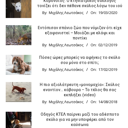
Κορονοϊός: Ο κτηνιατρικός σύλλογος
τονίζει ότι δεν πέθανε σκύλος λόγω του ιού
By:
Μιχάλης Λεωτσάκος
On:
19/03/2020
Εντόπισαν σπάνιο ζώο που νόμιζαν ότι είχε
εξαφανιστεί – Μοιάζει με ελάφι και
ποντίκι
By:
Μιχάλης Λεωτσάκος
On:
02/12/2019
Πόσες ώρες μπορείς να αφήνεις το σκύλο
σου μόνο στο σπίτι;
By:
Μιχάλης Λεωτσάκος
On:
17/02/2019
Η πιο αξιολάτρευτη «μονομαχία»: Σκύλος
εναντίον… κάβουρα – Το τέλος θα σας
εκπλήξει (video)
By:
Μιχάλης Λεωτσάκος
On:
14/08/2018
Οδηγός KTΕΛ παίρνει μαζί του αδέσποτο
σκύλο για να μην υποφέρει από τον
καύσωνα