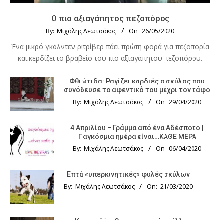
Ο πιο αξιαγάπητος πεζοπόρος
By:
Μιχάλης Λεωτσάκος
On:
26/05/2020
Ένα μικρό γκόλντεν ριτρίβερ πάει πρώτη φορά για πεζοπορία
και κερδίζει το βραβείο του πιο αξιαγάπητου πεζοπόρου.
Φθιώτιδα: Ραγίζει καρδιές ο σκύλος που
συνόδευσε το αφεντικό του μέχρι τον τάφο
By:
Μιχάλης Λεωτσάκος
On:
29/04/2020
4 Απριλίου – Γράμμα από ένα Αδέσποτο |
Παγκόσμια ημέρα είναι…ΚΑΘΕ ΜΕΡΑ
By:
Μιχάλης Λεωτσάκος
On:
06/04/2020
Επτά «υπερκινητικές» φυλές σκύλων
By:
Μιχάλης Λεωτσάκος
On:
21/03/2020