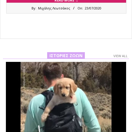
READ MORE →
2020-
By:
Μιχάλης Λεωτσάκος
On:
23/07/2020
07-
23
ΙΣΤΟΡΊΕΣ ΖΏΩΝ
VIEW ALL