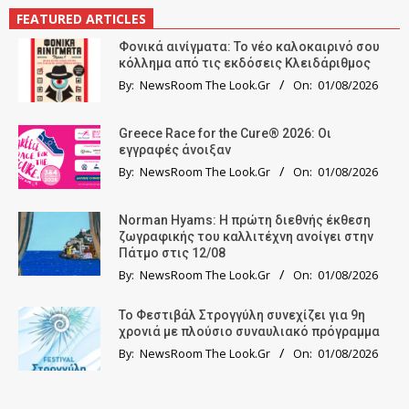
FEATURED ARTICLES
Φονικά αινίγματα: Το νέο καλοκαιρινό σου
κόλλημα από τις εκδόσεις Κλειδάριθμος
By:
NewsRoom The Look.Gr
On:
01/08/2026
Greece Race for the Cure® 2026: Οι
εγγραφές άνοιξαν
By:
NewsRoom The Look.Gr
On:
01/08/2026
Norman Hyams: Η πρώτη διεθνής έκθεση
ζωγραφικής του καλλιτέχνη ανοίγει στην
Πάτμο στις 12/08
By:
NewsRoom The Look.Gr
On:
01/08/2026
Το Φεστιβάλ Στρογγύλη συνεχίζει για 9η
χρονιά με πλούσιο συναυλιακό πρόγραμμα
By:
NewsRoom The Look.Gr
On:
01/08/2026