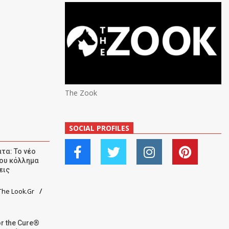
The Zook
SOCIAL PROFILES
τα: Το νέο
ου κόλλημα
εις
he Look.Gr
r the Cure®