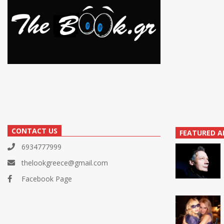
CONTACT US
FEATURED A
6934777999
thelookgreece@gmail.com
Facebook Page