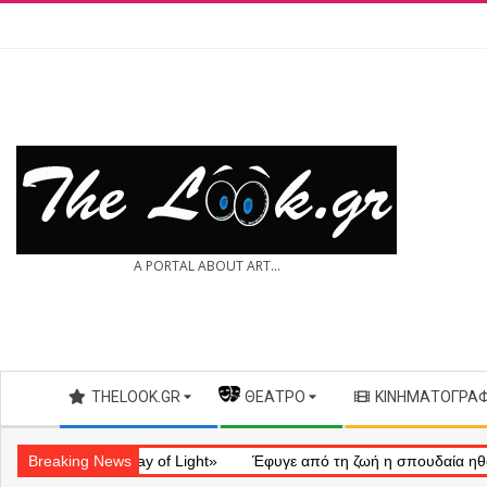
Skip
to
content
THE
A PORTAL ABOUT ART...
LOOK.GR
Secondary
THELOOK.GR
— ΘΈΑΤΡΟ
ΚΙΝΗΜΑΤΟΓΡΆ
Navigation
Menu
ληματικό «Ray of Light»
Breaking News
Έφυγε από τη ζωή η σπουδαία ηθοποιός