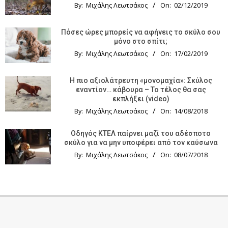
By:
Μιχάλης Λεωτσάκος
On:
02/12/2019
Πόσες ώρες μπορείς να αφήνεις το σκύλο σου
μόνο στο σπίτι;
By:
Μιχάλης Λεωτσάκος
On:
17/02/2019
Η πιο αξιολάτρευτη «μονομαχία»: Σκύλος
εναντίον… κάβουρα – Το τέλος θα σας
εκπλήξει (video)
By:
Μιχάλης Λεωτσάκος
On:
14/08/2018
Οδηγός KTΕΛ παίρνει μαζί του αδέσποτο
σκύλο για να μην υποφέρει από τον καύσωνα
By:
Μιχάλης Λεωτσάκος
On:
08/07/2018