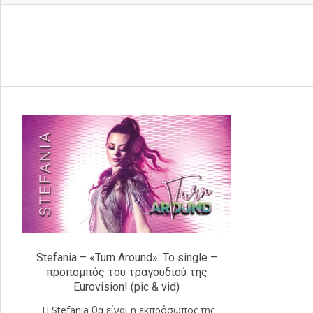
Stefania – «Turn Around»: Το single –
προπομπός του τραγουδιού της
Eurovision! (pic & vid)
Η Stefania θα είναι η εκπρόσωπος της