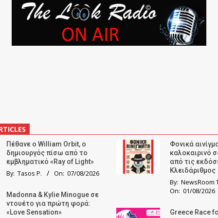
RTICLES
Πέθανε ο William Orbit, ο
Φονικά αινίγμα
δημιουργός πίσω από το
καλοκαιρινό σ
εμβληματικό «Ray of Light»
από τις εκδόσ
Κλειδάριθμος
By:
Tasos P.
On:
07/08/2026
By:
NewsRoom T
On:
01/08/2026
Madonna & Kylie Minogue σε
ντουέτο για πρώτη φορά:
«Love Sensation»
Greece Race fo