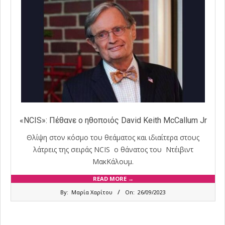
«NCIS»: Πέθανε ο ηθοποιός David Keith McCallum Jr
Θλίψη στον κόσμο του θεάματος και ιδιαίτερα στους
λάτρεις της σειράς NCIS ο θάνατος του Ντέιβιντ
ΜακΚάλουμ.
READ MORE →
2023-
By:
Μαρία Χαρίτου
On:
26/09/2023
09-
26