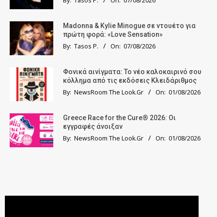
By:
Tasos P.
On:
07/08/2026
Madonna & Kylie Minogue σε ντουέτο για
πρώτη φορά: «Love Sensation»
By:
Tasos P.
On:
07/08/2026
Φονικά αινίγματα: Το νέο καλοκαιρινό σου
κόλλημα από τις εκδόσεις Κλειδάριθμος
By:
NewsRoom The Look.Gr
On:
01/08/2026
Greece Race for the Cure® 2026: Οι
εγγραφές άνοιξαν
By:
NewsRoom The Look.Gr
On:
01/08/2026