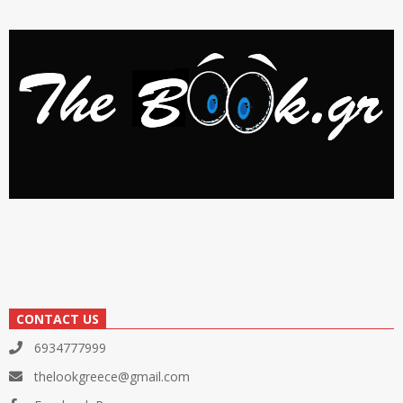
CONTACT US
6934777999
thelookgreece@gmail.com