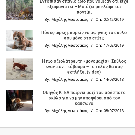
Εντόπισαν σπάνιο ζώο που νόμιζαν ότι είχε
εξαφανιστεί – Μοιάζει με ελάφι και
ποντίκι
By:
Μιχάλης Λεωτσάκος
On:
02/12/2019
Πόσες ώρες μπορείς να αφήνεις το σκύλο
σου μόνο στο σπίτι;
By:
Μιχάλης Λεωτσάκος
On:
17/02/2019
Η πιο αξιολάτρευτη «μονομαχία»: Σκύλος
εναντίον… κάβουρα – Το τέλος θα σας
εκπλήξει (video)
By:
Μιχάλης Λεωτσάκος
On:
14/08/2018
Οδηγός KTΕΛ παίρνει μαζί του αδέσποτο
σκύλο για να μην υποφέρει από τον
καύσωνα
By:
Μιχάλης Λεωτσάκος
On:
08/07/2018