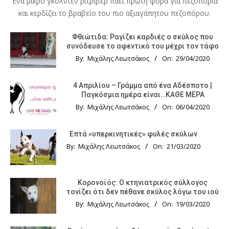
Ένα μικρό γκόλντεν ριτρίβερ πάει πρώτη φορά για πεζοπορία
και κερδίζει το βραβείο του πιο αξιαγάπητου πεζοπόρου.
Φθιώτιδα: Ραγίζει καρδιές ο σκύλος που
συνόδευσε το αφεντικό του μέχρι τον τάφο
By:
Μιχάλης Λεωτσάκος
On:
29/04/2020
4 Απριλίου – Γράμμα από ένα Αδέσποτο |
Παγκόσμια ημέρα είναι…ΚΑΘΕ ΜΕΡΑ
By:
Μιχάλης Λεωτσάκος
On:
06/04/2020
Επτά «υπερκινητικές» φυλές σκύλων
By:
Μιχάλης Λεωτσάκος
On:
21/03/2020
Κορονοϊός: Ο κτηνιατρικός σύλλογος
τονίζει ότι δεν πέθανε σκύλος λόγω του ιού
By:
Μιχάλης Λεωτσάκος
On:
19/03/2020