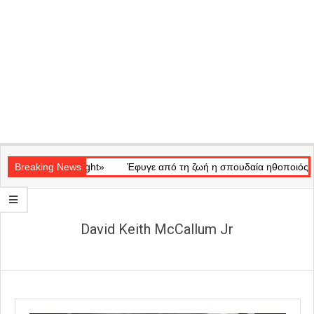
Secondary
κό «Ray of Light»
Navigation
Breaking News
Έφυγε από τη ζωή η σπουδαία ηθοποιός Μάρω
Menu
David Keith McCallum Jr