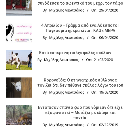
συνόδευσε το αφεντικό του μέχρι τον τάφο
By:
Μιχάλης Λεωτσάκος
On:
29/04/2020
4 Απριλίου – Γράμμα από ένα Αδέσποτο |
Παγκόσμια ημέρα είναι…ΚΑΘΕ ΜΕΡΑ
By:
Μιχάλης Λεωτσάκος
On:
06/04/2020
Επτά «υπερκινητικές» φυλές σκύλων
By:
Μιχάλης Λεωτσάκος
On:
21/03/2020
Κορονοϊός: Ο κτηνιατρικός σύλλογος
τονίζει ότι δεν πέθανε σκύλος λόγω του ιού
By:
Μιχάλης Λεωτσάκος
On:
19/03/2020
Εντόπισαν σπάνιο ζώο που νόμιζαν ότι είχε
εξαφανιστεί – Μοιάζει με ελάφι και
ποντίκι
By:
Μιχάλης Λεωτσάκος
On:
02/12/2019