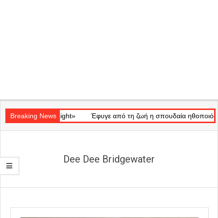
Secondary
κό «Ray of Light»
Navigation
Breaking News
Έφυγε από τη ζωή η σπουδαία ηθοποιός Μάρω 
Menu
Dee Dee Bridgewater