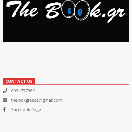
CONTACT US
6934777999
thelookgreece@gmail.com
Facebook Page