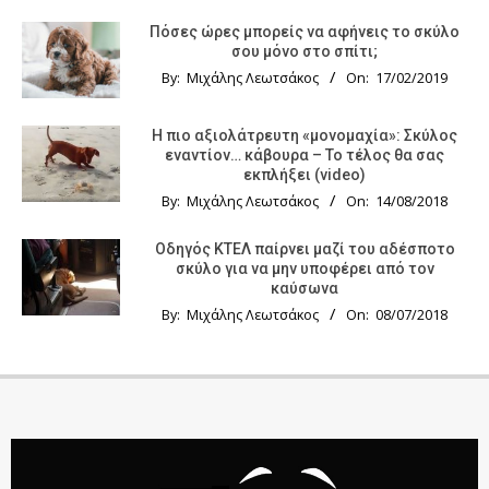
Πόσες ώρες μπορείς να αφήνεις το σκύλο
σου μόνο στο σπίτι;
By:
Μιχάλης Λεωτσάκος
On:
17/02/2019
Η πιο αξιολάτρευτη «μονομαχία»: Σκύλος
εναντίον… κάβουρα – Το τέλος θα σας
εκπλήξει (video)
By:
Μιχάλης Λεωτσάκος
On:
14/08/2018
Οδηγός KTΕΛ παίρνει μαζί του αδέσποτο
σκύλο για να μην υποφέρει από τον
καύσωνα
By:
Μιχάλης Λεωτσάκος
On:
08/07/2018