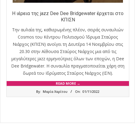
H ιέρεια της jazz Dee Dee Bridgewater έρχεται στο
ΚΠΙΣΝ
Tην αυλαία της, καθιερωμένης πλέον, σειράς συναυλιών
Cosmos του Κέντρου Πολιτισμού Ίδρυμα Σταύρος
Νιάρχος (ΚΠΙΣΝ) ανοίγει τη Δευτέρα 14 Νοεμβρίου στις
20.30 στην Αίθουσα Σταύρος Νιάρχος μια από τις
μεγαλύτερες jazz ερμηνεύτριες όλων των εποχών, η Dee
Dee Bridgewater. Η συναυλία πραγματοποιείται χάρη στη
δωρεά του Ιδρύματος Σταύρος Νιάρχος (ΙΣΝ).
READ MORE →
2022-
By:
Μαρία Χαρίτου
On:
01/11/2022
11-
01