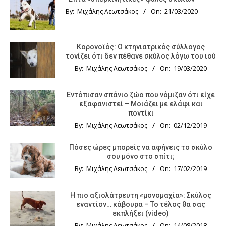
By:
Μιχάλης Λεωτσάκος
On:
21/03/2020
Κορονοϊός: Ο κτηνιατρικός σύλλογος
τονίζει ότι δεν πέθανε σκύλος λόγω του ιού
By:
Μιχάλης Λεωτσάκος
On:
19/03/2020
Εντόπισαν σπάνιο ζώο που νόμιζαν ότι είχε
εξαφανιστεί – Μοιάζει με ελάφι και
ποντίκι
By:
Μιχάλης Λεωτσάκος
On:
02/12/2019
Πόσες ώρες μπορείς να αφήνεις το σκύλο
σου μόνο στο σπίτι;
By:
Μιχάλης Λεωτσάκος
On:
17/02/2019
Η πιο αξιολάτρευτη «μονομαχία»: Σκύλος
εναντίον… κάβουρα – Το τέλος θα σας
εκπλήξει (video)
By:
Μιχάλης Λεωτσάκος
On:
14/08/2018