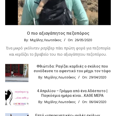
Ο πιο αξιαγάπητος πεζοπόρος
By:
Μιχάλης Λεωτσάκος
On:
26/05/2020
Ένα μικρό γκόλντεν ριτρίβερ πάει πρώτη φορά για πεζοπορία
και κερδίζει το βραβείο του πιο αξιαγάπητου πεζοπόρου.
Φθιώτιδα: Ραγίζει καρδιές ο σκύλος που
συνόδευσε το αφεντικό του μέχρι τον τάφο
By:
Μιχάλης Λεωτσάκος
On:
29/04/2020
4 Απριλίου – Γράμμα από ένα Αδέσποτο |
Παγκόσμια ημέρα είναι…ΚΑΘΕ ΜΕΡΑ
By:
Μιχάλης Λεωτσάκος
On:
06/04/2020
Επτά «υπερκινητικές» φυλές σκύλων