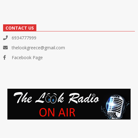
CONTACT US
6934777999
thelookgreece@gmail.com
Facebook Page