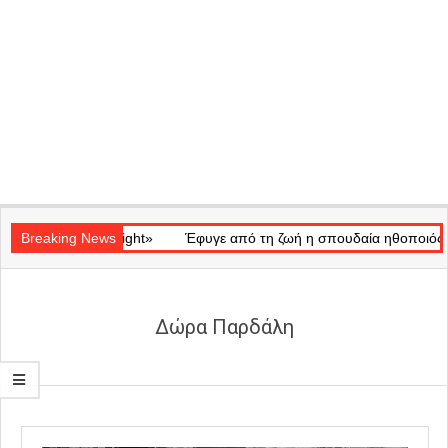
Secondary
κό «Ray of Light»
Navigation
Breaking News
Έφυγε από τη ζωή η σπουδαία ηθοποιός Μάρω 
Menu
Δώρα Παρδάλη