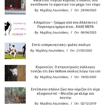
Φθιώτιδα: Ραγίζει καρδιές ο σκύλος που
συνόδευσε το αφεντικό του μέχρι τον τάφο
By:
Μιχάλης Λεωτσάκος
On:
29/04/2020
4 Απριλίου – Γράμμα από ένα Αδέσποτο |
Παγκόσμια ημέρα είναι…ΚΑΘΕ ΜΕΡΑ
By:
Μιχάλης Λεωτσάκος
On:
06/04/2020
Επτά «υπερκινητικές» φυλές σκύλων
By:
Μιχάλης Λεωτσάκος
On:
21/03/2020
Κορονοϊός: Ο κτηνιατρικός σύλλογος
τονίζει ότι δεν πέθανε σκύλος λόγω του ιού
By:
Μιχάλης Λεωτσάκος
On:
19/03/2020
Εντόπισαν σπάνιο ζώο που νόμιζαν ότι είχε
εξαφανιστεί – Μοιάζει με ελάφι και
ποντίκι
By:
Μιχάλης Λεωτσάκος
On:
02/12/2019