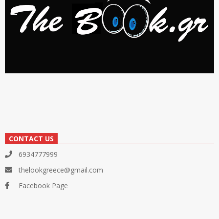
CONTACT US
6934777999
thelookgreece@gmail.com
Facebook Page