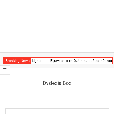
Secondary
ατικό «Ray of Light»
Navigation
Breaking News
Έφυγε από τη ζωή η σπουδαία ηθοποιός Μά
Menu
Dyslexia Box