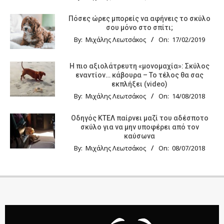
Πόσες ώρες μπορείς να αφήνεις το σκύλο
σου μόνο στο σπίτι;
By:
Μιχάλης Λεωτσάκος
On:
17/02/2019
Η πιο αξιολάτρευτη «μονομαχία»: Σκύλος
εναντίον… κάβουρα – Το τέλος θα σας
εκπλήξει (video)
By:
Μιχάλης Λεωτσάκος
On:
14/08/2018
Οδηγός KTΕΛ παίρνει μαζί του αδέσποτο
σκύλο για να μην υποφέρει από τον
καύσωνα
By:
Μιχάλης Λεωτσάκος
On:
08/07/2018