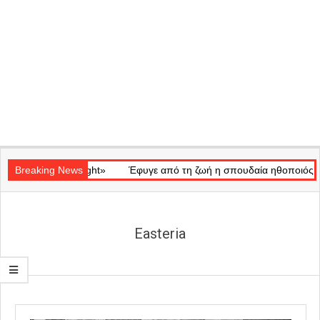
Secondary
κό «Ray of Light»
Navigation
Breaking News
Έφυγε από τη ζωή η σπουδαία ηθοποιός Μάρω
Menu
Easteria