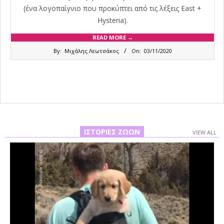
(ένα λογοπαίγνιο που προκύπτει από τις λέξεις East +
Hysteria).
READ MORE →
2020-
By:
Μιχάλης Λεωτσάκος
On:
03/11/2020
11-
03
ΙΣΤΟΡΊΕΣ ΖΏΩΝ
VIEW ALL