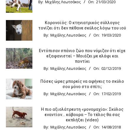
By:
Μιχάλης Λεωτσάκος
On:
21/03/2020
Κορονοϊός: Ο κτηνιατρικός σύλλογος
τονίζει ότι δεν πέθανε σκύλος λόγω του ιού
By:
Μιχάλης Λεωτσάκος
On:
19/03/2020
Εντόπισαν σπάνιο ζώο που νόμιζαν ότι είχε
εξαφανιστεί – Μοιάζει με ελάφι και
ποντίκι
By:
Μιχάλης Λεωτσάκος
On:
02/12/2019
Πόσες ώρες μπορείς να αφήνεις το σκύλο
σου μόνο στο σπίτι;
By:
Μιχάλης Λεωτσάκος
On:
17/02/2019
Η πιο αξιολάτρευτη «μονομαχία»: Σκύλος
εναντίον… κάβουρα – Το τέλος θα σας
εκπλήξει (video)
By:
Μιχάλης Λεωτσάκος
On:
14/08/2018