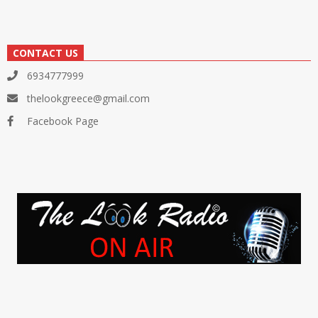
CONTACT US
6934777999
thelookgreece@gmail.com
Facebook Page