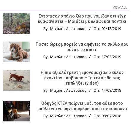
VIEW ALL
Εντόπισαν σπάνιο ζώο που νόμιζαν ότι είχε
εξαφανιστεί – Μοιάζει με ελάφι και ποντίκι
By:
Μιχάλης Λεωτσάκος
On:
02/12/2019
Πόσες ώρες μπορείς να αφήνεις το σκύλο σου
μόνο στο σπίτι;
By:
Μιχάλης Λεωτσάκος
On:
17/02/2019
Η πιο αξιολάτρευτη «μονομαχία»: Σκύλος
εναντίον… κάβουρα – Το τέλος θα σας
εκπλήξει (video)
By:
Μιχάλης Λεωτσάκος
On:
14/08/2018
Οδηγός KTΕΛ παίρνει μαζί του αδέσποτο
σκύλο για να μην υποφέρει από τον καύσωνα
By:
Μιχάλης Λεωτσάκος
On:
08/07/2018