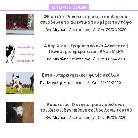
ΙΣΤΟΡΊΕΣ ΖΏΩΝ
Φθιώτιδα: Ραγίζει καρδιές ο σκύλος που
συνόδευσε το αφεντικό του μέχρι τον τάφο
By:
Μιχάλης Λεωτσάκος
On:
29/04/2020
4 Απριλίου – Γράμμα από ένα Αδέσποτο |
Παγκόσμια ημέρα είναι…ΚΑΘΕ ΜΕΡΑ
By:
Μιχάλης Λεωτσάκος
On:
06/04/2020
Επτά «υπερκινητικές» φυλές σκύλων
By:
Μιχάλης Λεωτσάκος
On:
21/03/2020
Κορονοϊός: Ο κτηνιατρικός σύλλογος
τονίζει ότι δεν πέθανε σκύλος λόγω του ιού
By:
Μιχάλης Λεωτσάκος
On:
19/03/2020