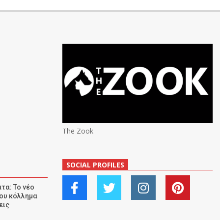
The Zook
SOCIAL PROFILES
τα: Το νέο
ου κόλλημα
εις