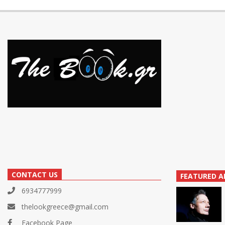
CONTACT US
FEATURED A
6934777999
thelookgreece@gmail.com
Facebook Page