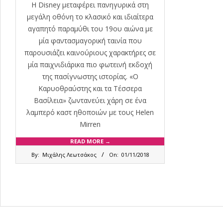
Η Disney μεταφέρει πανηγυρικά στη
μεγάλη οθόνη το κλασικό και ιδιαίτερα
αγαπητό παραμύθι του 19ου αιώνα με
μία φαντασμαγορική ταινία που
παρουσιάζει καινούριους χαρακτήρες σε
μία παιχνιδιάρικα πιο φωτεινή εκδοχή
της πασίγνωστης ιστορίας. «Ο
Καρυοθραύστης και τα Τέσσερα
Βασίλεια» ζωντανεύει χάρη σε ένα
λαμπερό καστ ηθοποιών με τους Helen
Mirren
READ MORE →
2018-
By:
Μιχάλης Λεωτσάκος
On:
01/11/2018
11-
01