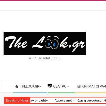
Skip
to
content
THE
A PORTAL ABOUT ART...
LOOK.GR
Secondary
THELOOK.GR
— ΘΈΑΤΡΟ
ΚΙΝΗΜΑΤΟΓΡΆ
Navigation
Menu
ληματικό «Ray of Light»
Breaking News
Έφυγε από τη ζωή η σπουδαία ηθοποιός