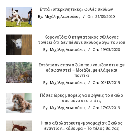
Επτά «υπερκινητικές» φυλές σκύλων
By:
Μιχάλης Λεωτσάκος
On:
21/03/2020
Κορονοϊός: Ο κτηνιατρικός σύλλογος
τονίζει ότι δεν πέθανε σκύλος λόγω του ιού
By:
Μιχάλης Λεωτσάκος
On:
19/03/2020
Εντόπισαν σπάνιο ζώο που νόμιζαν ότι είχε
εξαφανιστεί – Μοιάζει με ελάφι και
ποντίκι
By:
Μιχάλης Λεωτσάκος
On:
02/12/2019
Πόσες ώρες μπορείς να αφήνεις το σκύλο
σου μόνο στο σπίτι;
By:
Μιχάλης Λεωτσάκος
On:
17/02/2019
Η πιο αξιολάτρευτη «μονομαχία»: Σκύλος
εναντίον… κάβουρα – Το τέλος θα σας