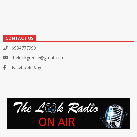
CONTACT US
6934777999
thelookgreece@gmail.com
Facebook Page