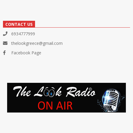
CONTACT US
6934777999
thelookgreece@gmail.com
Facebook Page