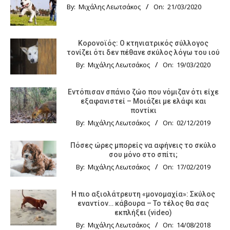
By:
Μιχάλης Λεωτσάκος
On:
21/03/2020
Κορονοϊός: Ο κτηνιατρικός σύλλογος
τονίζει ότι δεν πέθανε σκύλος λόγω του ιού
By:
Μιχάλης Λεωτσάκος
On:
19/03/2020
Εντόπισαν σπάνιο ζώο που νόμιζαν ότι είχε
εξαφανιστεί – Μοιάζει με ελάφι και
ποντίκι
By:
Μιχάλης Λεωτσάκος
On:
02/12/2019
Πόσες ώρες μπορείς να αφήνεις το σκύλο
σου μόνο στο σπίτι;
By:
Μιχάλης Λεωτσάκος
On:
17/02/2019
Η πιο αξιολάτρευτη «μονομαχία»: Σκύλος
εναντίον… κάβουρα – Το τέλος θα σας
εκπλήξει (video)
By:
Μιχάλης Λεωτσάκος
On:
14/08/2018