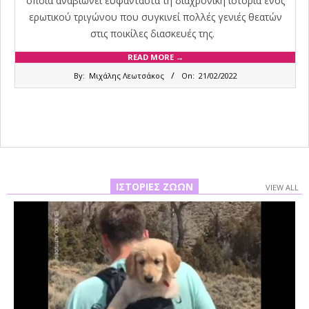
οποία αναβιώνει ευφάνταστα τη διαχρονική ιστορία ενός
ερωτικού τριγώνου που συγκινεί πολλές γενιές θεατών
στις ποικίλες διασκευές της.
READ MORE →
2022-
By:
Μιχάλης Λεωτσάκος
On:
21/02/2022
02-
21
ΙΣΤΟΡΊΕΣ ΖΏΩΝ
VIEW ALL