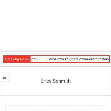
Secondary
κό «Ray of Light»
Navigation
Breaking News
Έφυγε από τη ζωή η σπουδαία ηθοποιός Μάρω
Menu
Erica Schmidt