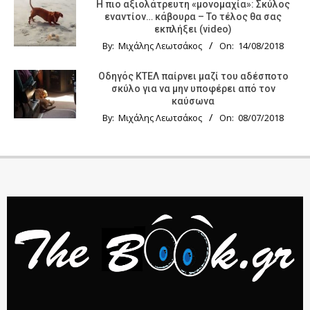
Η πιο αξιολάτρευτη «μονομαχία»: Σκύλος
εναντίον… κάβουρα – Το τέλος θα σας
εκπλήξει (video)
By:
Μιχάλης Λεωτσάκος
On:
14/08/2018
Οδηγός KTΕΛ παίρνει μαζί του αδέσποτο
σκύλο για να μην υποφέρει από τον
καύσωνα
By:
Μιχάλης Λεωτσάκος
On:
08/07/2018