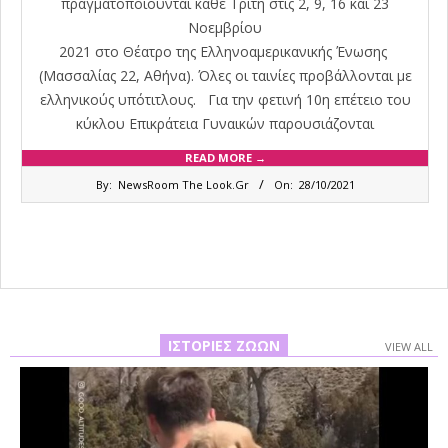
πραγματοποιούνται κάθε Τρίτη στις 2, 9, 16 και 23
Νοεμβρίου
2021 στο Θέατρο της Ελληνοαμερικανικής Ένωσης
(Μασσαλίας 22, Αθήνα). Όλες οι ταινίες προβάλλονται με
ελληνικούς υπότιτλους. Για την φετινή 10η επέτειο του
κύκλου Επικράτεια Γυναικών παρουσιάζονται
READ MORE →
2021-
By:
NewsRoom The Look.Gr
On:
28/10/2021
10-
28
ΙΣΤΟΡΊΕΣ ΖΏΩΝ
VIEW ALL