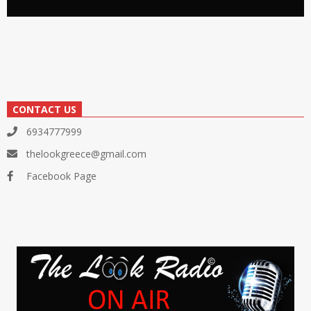
CONTACT US
6934777999
thelookgreece@gmail.com
Facebook Page