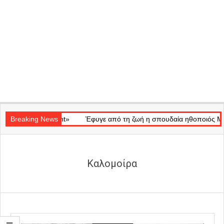
Secondary
Ray of Light»
Navigation
Breaking News
Έφυγε από τη ζωή η σπουδαία ηθοποιός Μάρω Κον
Menu
Καλομοίρα