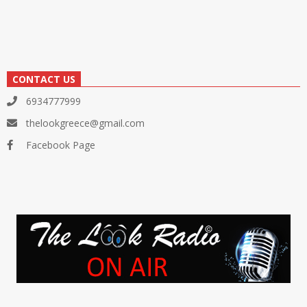
CONTACT US
6934777999
thelookgreece@gmail.com
Facebook Page