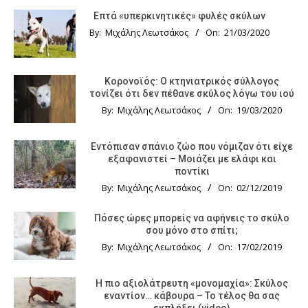
Επτά «υπερκινητικές» φυλές σκύλων
By:
Μιχάλης Λεωτσάκος
On:
21/03/2020
Κορονοϊός: Ο κτηνιατρικός σύλλογος
τονίζει ότι δεν πέθανε σκύλος λόγω του ιού
By:
Μιχάλης Λεωτσάκος
On:
19/03/2020
Εντόπισαν σπάνιο ζώο που νόμιζαν ότι είχε
εξαφανιστεί – Μοιάζει με ελάφι και
ποντίκι
By:
Μιχάλης Λεωτσάκος
On:
02/12/2019
Πόσες ώρες μπορείς να αφήνεις το σκύλο
σου μόνο στο σπίτι;
By:
Μιχάλης Λεωτσάκος
On:
17/02/2019
Η πιο αξιολάτρευτη «μονομαχία»: Σκύλος
εναντίον… κάβουρα – Το τέλος θα σας
εκπλήξει (video)