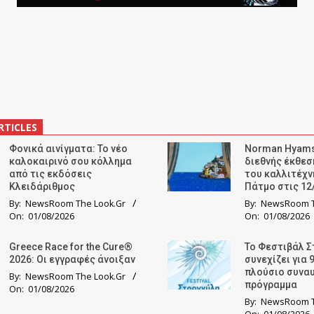
RTICLES
Φονικά αινίγματα: Το νέο
Norman Hyams
καλοκαιρινό σου κόλλημα
διεθνής έκθε
από τις εκδόσεις
του καλλιτέχν
Κλειδάριθμος
Πάτμο στις 12
By:
NewsRoom The Look.Gr
By:
NewsRoom T
On:
01/08/2026
On:
01/08/2026
Greece Race for the Cure®
Το Φεστιβάλ Σ
2026: Οι εγγραφές άνοιξαν
συνεχίζει για 
πλούσιο συνα
By:
NewsRoom The Look.Gr
πρόγραμμα
On:
01/08/2026
By:
NewsRoom T