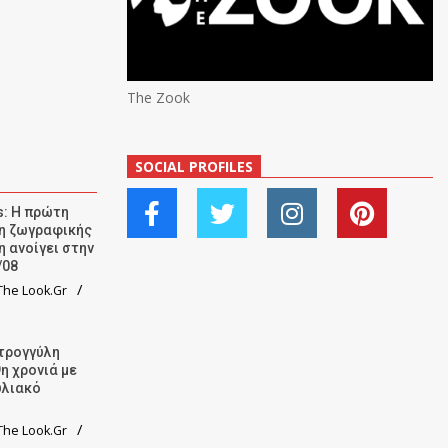
The Zook
SOCIAL PROFILES
: Η πρώτη
ση ζωγραφικής
η ανοίγει στην
/08
he Look.Gr
τρογγύλη
9η χρονιά με
υλιακό
he Look.Gr