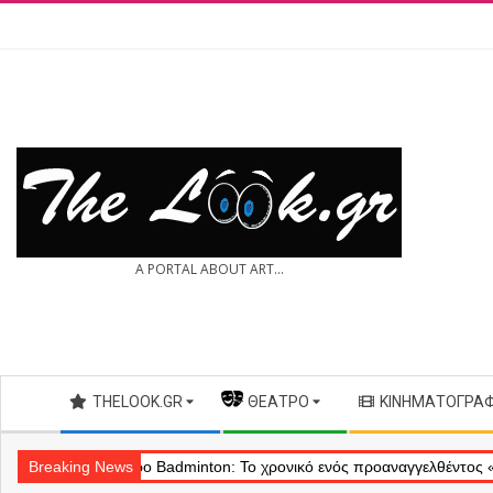
Skip
to
content
THE
A PORTAL ABOUT ART...
LOOK.GR
Secondary
THELOOK.GR
— ΘΈΑΤΡΟ
ΚΙΝΗΜΑΤΟΓΡΆ
Navigation
Menu
ού
Breaking News
Θέατρο Badminton: Το χρονικό ενός προαναγγελθέντος «εγκλήμα