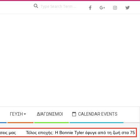
Search
ΓΕΎΣΗ
ΔΙΑΓΩΝΙΣΜΟΊ
CALENDAR EVENTS
ς
Τέλος εποχής: Η Bonnie Tyler έφυγε από τη ζωή στα 75 της