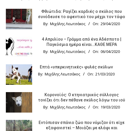
Φθιώτιδα: Ραγίζει καρδιές ο σκύλος που
συνόδευσε το αφεντικό του μέχρι τον τάφο
By:
Μιχάλης Λεωτσάκος
On:
29/04/2020
4 Απριλίου – Γράμμα από ένα Αδέσποτο |
Παγκόσμια ημέρα είναι…ΚΑΘΕ ΜΕΡΑ
By:
Μιχάλης Λεωτσάκος
On:
06/04/2020
Επτά «υπερκινητικές» φυλές σκύλων
By:
Μιχάλης Λεωτσάκος
On:
21/03/2020
Κορονοϊός: Ο κτηνιατρικός σύλλογος
τονίζει ότι δεν πέθανε σκύλος λόγω του ιού
By:
Μιχάλης Λεωτσάκος
On:
19/03/2020
Εντόπισαν σπάνιο ζώο που νόμιζαν ότι είχε
εξαφανιστεί – Μοιάζει με ελάφι και