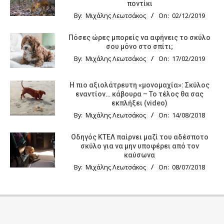
ποντίκι
By:
Μιχάλης Λεωτσάκος
On:
02/12/2019
Πόσες ώρες μπορείς να αφήνεις το σκύλο
σου μόνο στο σπίτι;
By:
Μιχάλης Λεωτσάκος
On:
17/02/2019
Η πιο αξιολάτρευτη «μονομαχία»: Σκύλος
εναντίον… κάβουρα – Το τέλος θα σας
εκπλήξει (video)
By:
Μιχάλης Λεωτσάκος
On:
14/08/2018
Οδηγός KTΕΛ παίρνει μαζί του αδέσποτο
σκύλο για να μην υποφέρει από τον
καύσωνα
By:
Μιχάλης Λεωτσάκος
On:
08/07/2018