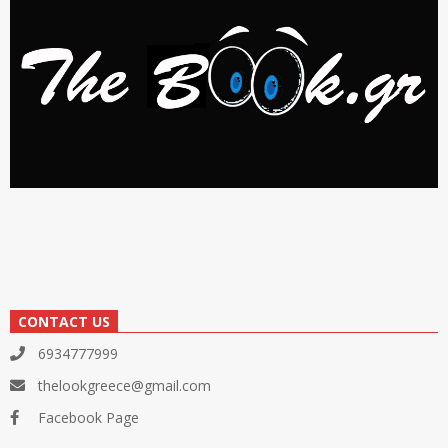
CONTACT US
6934777999
thelookgreece@gmail.com
Facebook Page