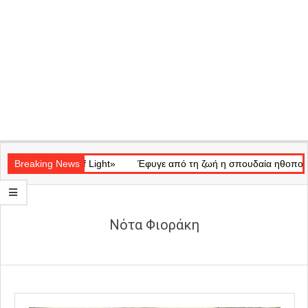
Secondary
ατικό «Ray of Light»
Navigation
Breaking News
Έφυγε από τη ζωή η σπουδαία ηθοποιός Μά
Menu
Νότα Φιοράκη