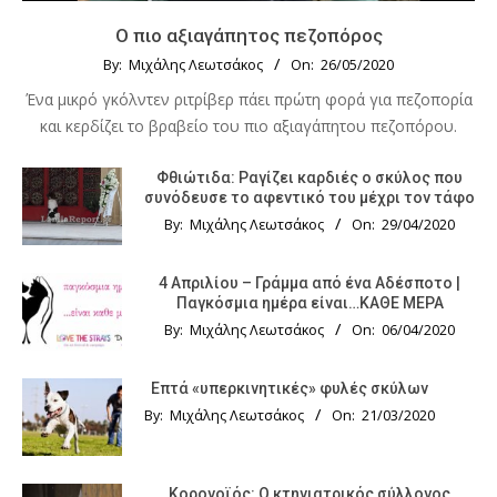
Ο πιο αξιαγάπητος πεζοπόρος
By:
Μιχάλης Λεωτσάκος
On:
26/05/2020
Ένα μικρό γκόλντεν ριτρίβερ πάει πρώτη φορά για πεζοπορία
και κερδίζει το βραβείο του πιο αξιαγάπητου πεζοπόρου.
Φθιώτιδα: Ραγίζει καρδιές ο σκύλος που
συνόδευσε το αφεντικό του μέχρι τον τάφο
By:
Μιχάλης Λεωτσάκος
On:
29/04/2020
4 Απριλίου – Γράμμα από ένα Αδέσποτο |
Παγκόσμια ημέρα είναι…ΚΑΘΕ ΜΕΡΑ
By:
Μιχάλης Λεωτσάκος
On:
06/04/2020
Επτά «υπερκινητικές» φυλές σκύλων
By:
Μιχάλης Λεωτσάκος
On:
21/03/2020
Κορονοϊός: Ο κτηνιατρικός σύλλογος