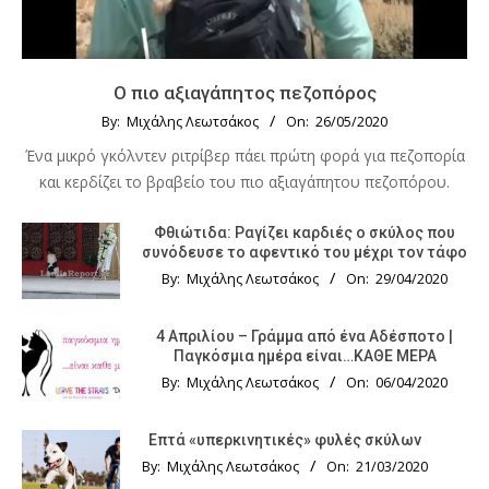
Ο πιο αξιαγάπητος πεζοπόρος
By:
Μιχάλης Λεωτσάκος
On:
26/05/2020
Ένα μικρό γκόλντεν ριτρίβερ πάει πρώτη φορά για πεζοπορία
και κερδίζει το βραβείο του πιο αξιαγάπητου πεζοπόρου.
Φθιώτιδα: Ραγίζει καρδιές ο σκύλος που
συνόδευσε το αφεντικό του μέχρι τον τάφο
By:
Μιχάλης Λεωτσάκος
On:
29/04/2020
4 Απριλίου – Γράμμα από ένα Αδέσποτο |
Παγκόσμια ημέρα είναι…ΚΑΘΕ ΜΕΡΑ
By:
Μιχάλης Λεωτσάκος
On:
06/04/2020
Επτά «υπερκινητικές» φυλές σκύλων
By:
Μιχάλης Λεωτσάκος
On:
21/03/2020