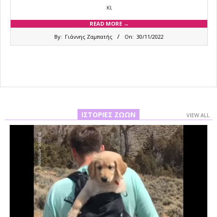
κι
READ MORE →
2022-
By:
Γιάννης Ζαμπατής
On:
30/11/2022
11-
30
ΙΣΤΟΡΊΕΣ ΖΏΩΝ
VIEW ALL