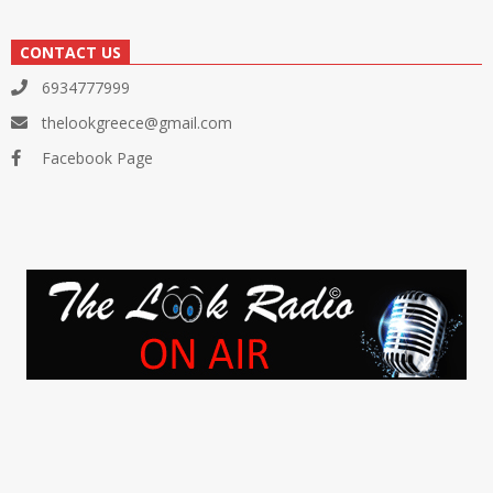
CONTACT US
6934777999
thelookgreece@gmail.com
Facebook Page