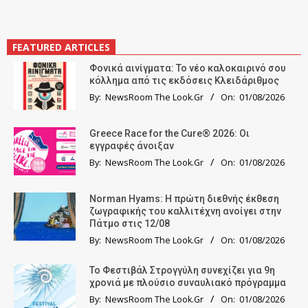
FEATURED ARTICLES
Φονικά αινίγματα: Το νέο καλοκαιρινό σου
κόλλημα από τις εκδόσεις Κλειδάριθμος
By:
NewsRoom The Look.Gr
On:
01/08/2026
Greece Race for the Cure® 2026: Οι
εγγραφές άνοιξαν
By:
NewsRoom The Look.Gr
On:
01/08/2026
Norman Hyams: Η πρώτη διεθνής έκθεση
ζωγραφικής του καλλιτέχνη ανοίγει στην
Πάτμο στις 12/08
By:
NewsRoom The Look.Gr
On:
01/08/2026
Το Φεστιβάλ Στρογγύλη συνεχίζει για 9η
χρονιά με πλούσιο συναυλιακό πρόγραμμα
By:
NewsRoom The Look.Gr
On:
01/08/2026