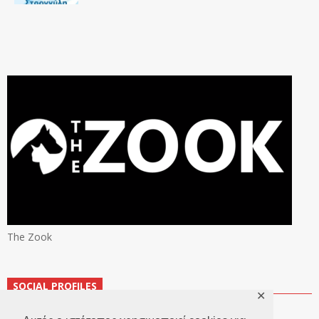
The Zook
SOCIAL PROFILES
✕