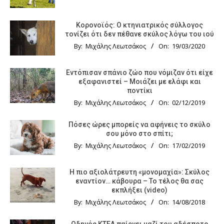
Κορονοϊός: Ο κτηνιατρικός σύλλογος
τονίζει ότι δεν πέθανε σκύλος λόγω του ιού
By:
Μιχάλης Λεωτσάκος
On:
19/03/2020
Εντόπισαν σπάνιο ζώο που νόμιζαν ότι είχε
εξαφανιστεί – Μοιάζει με ελάφι και
ποντίκι
By:
Μιχάλης Λεωτσάκος
On:
02/12/2019
Πόσες ώρες μπορείς να αφήνεις το σκύλο
σου μόνο στο σπίτι;
By:
Μιχάλης Λεωτσάκος
On:
17/02/2019
Η πιο αξιολάτρευτη «μονομαχία»: Σκύλος
εναντίον… κάβουρα – Το τέλος θα σας
εκπλήξει (video)
By:
Μιχάλης Λεωτσάκος
On:
14/08/2018