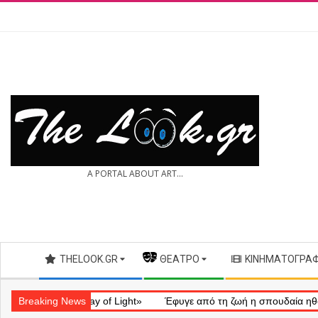
Skip
to
content
THE
A PORTAL ABOUT ART...
LOOK.GR
Secondary
THELOOK.GR
— ΘΈΑΤΡΟ
ΚΙΝΗΜΑΤΟΓΡΆ
Navigation
Menu
ληματικό «Ray of Light»
Breaking News
Έφυγε από τη ζωή η σπουδαία ηθοποιός