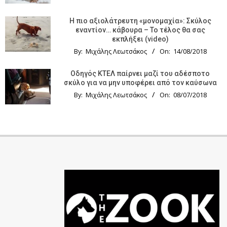
Η πιο αξιολάτρευτη «μονομαχία»: Σκύλος
εναντίον… κάβουρα – Το τέλος θα σας
εκπλήξει (video)
By:
Μιχάλης Λεωτσάκος
On:
14/08/2018
Οδηγός KTΕΛ παίρνει μαζί του αδέσποτο
σκύλο για να μην υποφέρει από τον καύσωνα
By:
Μιχάλης Λεωτσάκος
On:
08/07/2018