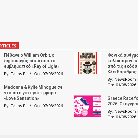
RTICLES
Πέθανε ο William Orbit, ο
Φονικά αινίγμα
δημιουργός πίσω από το
καλοκαιρινό σ
εμβληματικό «Ray of Light»
από τις εκδόσ
Κλειδάριθμος
By:
Tasos P.
On:
07/08/2026
By:
NewsRoom T
On:
01/08/2026
Madonna & Kylie Minogue σε
ντουέτο για πρώτη φορά:
«Love Sensation»
Greece Race fo
2026: Οι εγγρ
By:
Tasos P.
On:
07/08/2026
By:
NewsRoom T
On:
01/08/2026