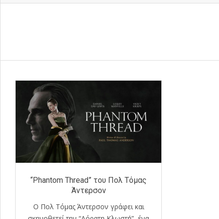
“Phantom Thread” του Πολ Τόμας
Άντερσον
Ο Πολ Τόμας Άντερσον γράφει και
σκηνοθετεί την “Αόρατη Κλωστή”, ένα