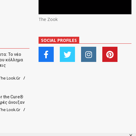
The Zook
SOCIAL PROFILES
τα: Το νέο
ου κόλλημα
εις
he Look.Gr
r the Cure®
αφές άνοιξαν
he Look.Gr
✕