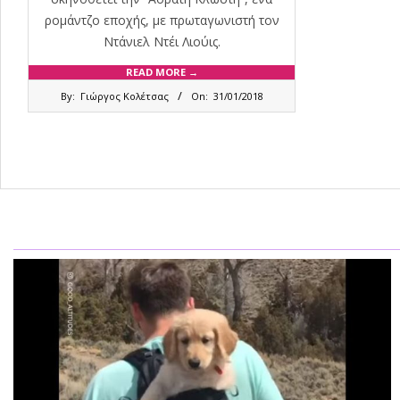
ρομάντζο εποχής, με πρωταγωνιστή τον
Ντάνιελ Ντέι Λιούις.
READ MORE →
2018-
By:
Γιώργος Κολέτσας
On:
31/01/2018
01-
31