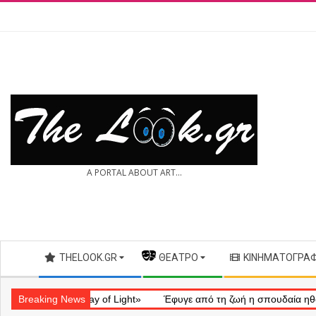
Skip
to
content
THE
A PORTAL ABOUT ART...
LOOK.GR
Secondary
THELOOK.GR
— ΘΈΑΤΡΟ
ΚΙΝΗΜΑΤΟΓΡΆ
Navigation
Menu
ληματικό «Ray of Light»
Breaking News
Έφυγε από τη ζωή η σπουδαία ηθοποιός