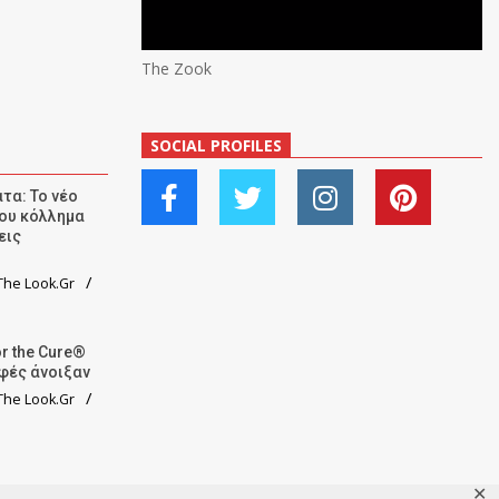
The Zook
SOCIAL PROFILES
τα: Το νέο
ου κόλλημα
εις
he Look.Gr
r the Cure®
αφές άνοιξαν
he Look.Gr
✕