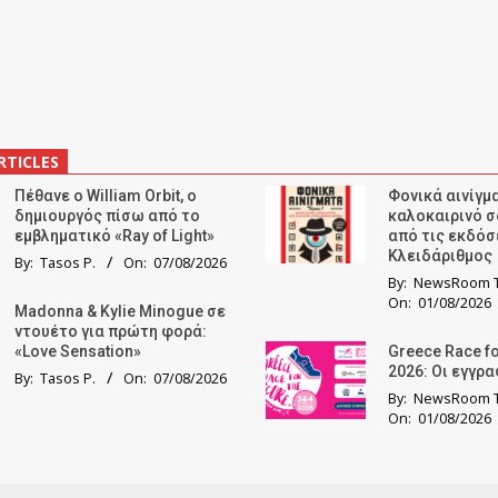
RTICLES
Πέθανε ο William Orbit, ο
Φονικά αινίγμα
δημιουργός πίσω από το
καλοκαιρινό σ
εμβληματικό «Ray of Light»
από τις εκδόσ
Κλειδάριθμος
By:
Tasos P.
On:
07/08/2026
By:
NewsRoom T
On:
01/08/2026
Madonna & Kylie Minogue σε
ντουέτο για πρώτη φορά:
«Love Sensation»
Greece Race fo
2026: Οι εγγρ
By:
Tasos P.
On:
07/08/2026
By:
NewsRoom T
On:
01/08/2026