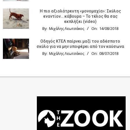
Η πιο αξιολάτρευτη «μονομαχία»: Σκύλος
εναντίον… κάβουρα – Το τέλος θα σας
εκπλήξει (video)
By:
Μιχάλης Λεωτσάκος
On:
14/08/2018
Οδηγός KTΕΛ παίρνει μαζί του αδέσποτο
σκύλο για να μην υποφέρει από τον καύσωνα
By:
Μιχάλης Λεωτσάκος
On:
08/07/2018