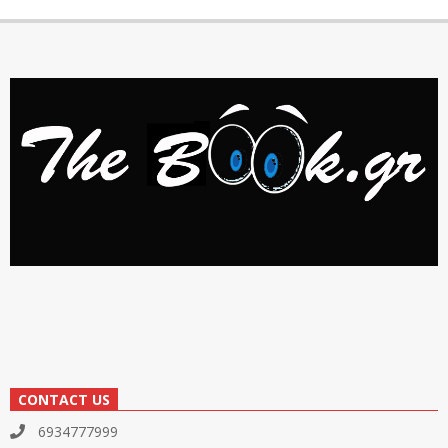
CONTACT US
6934777999