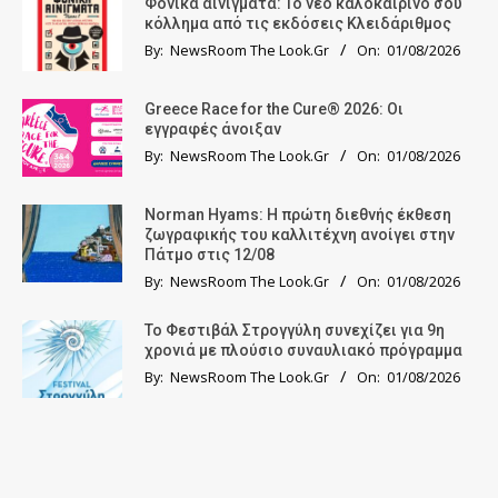
Φονικά αινίγματα: Το νέο καλοκαιρινό σου
κόλλημα από τις εκδόσεις Κλειδάριθμος
By:
NewsRoom The Look.Gr
On:
01/08/2026
Greece Race for the Cure® 2026: Οι
εγγραφές άνοιξαν
By:
NewsRoom The Look.Gr
On:
01/08/2026
Norman Hyams: Η πρώτη διεθνής έκθεση
ζωγραφικής του καλλιτέχνη ανοίγει στην
Πάτμο στις 12/08
By:
NewsRoom The Look.Gr
On:
01/08/2026
Το Φεστιβάλ Στρογγύλη συνεχίζει για 9η
χρονιά με πλούσιο συναυλιακό πρόγραμμα
By:
NewsRoom The Look.Gr
On:
01/08/2026