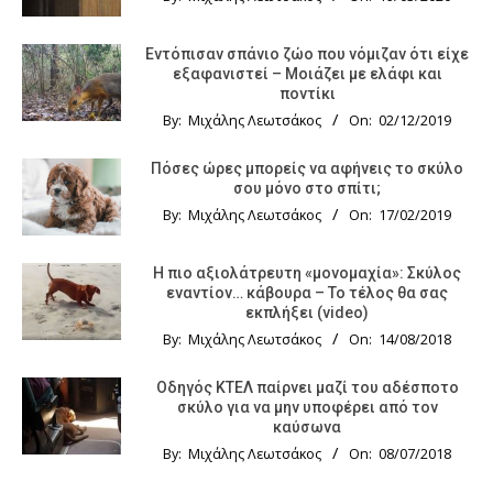
Εντόπισαν σπάνιο ζώο που νόμιζαν ότι είχε
εξαφανιστεί – Μοιάζει με ελάφι και
ποντίκι
By:
Μιχάλης Λεωτσάκος
On:
02/12/2019
Πόσες ώρες μπορείς να αφήνεις το σκύλο
σου μόνο στο σπίτι;
By:
Μιχάλης Λεωτσάκος
On:
17/02/2019
Η πιο αξιολάτρευτη «μονομαχία»: Σκύλος
εναντίον… κάβουρα – Το τέλος θα σας
εκπλήξει (video)
By:
Μιχάλης Λεωτσάκος
On:
14/08/2018
Οδηγός KTΕΛ παίρνει μαζί του αδέσποτο
σκύλο για να μην υποφέρει από τον
καύσωνα
By:
Μιχάλης Λεωτσάκος
On:
08/07/2018