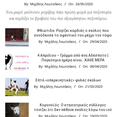
By:
Μιχάλης Λεωτσάκος
On:
26/05/2020
Ένα μικρό γκόλντεν ριτρίβερ πάει πρώτη φορά για πεζοπορία
και κερδίζει το βραβείο του πιο αξιαγάπητου πεζοπόρου.
Φθιώτιδα: Ραγίζει καρδιές ο σκύλος που
συνόδευσε το αφεντικό του μέχρι τον τάφο
By:
Μιχάλης Λεωτσάκος
On:
29/04/2020
4 Απριλίου – Γράμμα από ένα Αδέσποτο |
Παγκόσμια ημέρα είναι…ΚΑΘΕ ΜΕΡΑ
By:
Μιχάλης Λεωτσάκος
On:
06/04/2020
Επτά «υπερκινητικές» φυλές σκύλων
By:
Μιχάλης Λεωτσάκος
On:
21/03/2020
Κορονοϊός: Ο κτηνιατρικός σύλλογος
τονίζει ότι δεν πέθανε σκύλος λόγω του ιού
By:
Μιχάλης Λεωτσάκος
On:
19/03/2020