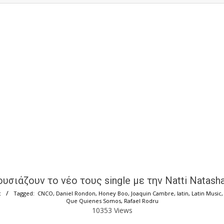
υσιάζουν το νέο τους single με την Natti Natash
c
Tagged:
CNCO
,
Daniel Rondon
,
Honey Boo
,
Joaquin Cambre
,
latin
,
Latin Music
Que Quienes Somos
,
Rafael Rodru
10353 Views