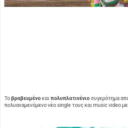
Το
βραβευμένο
και
πολυπλατινέν
ιο
συγκρότημα από 
πολυαναμενόμενο νέο single τους και music video μ