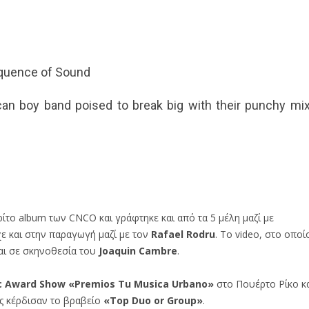
sequence of Sound
can boy band poised to break big with their punchy mi
ίτο album των CNCO και γράφτηκε και από τα 5 μέλη μαζί με
χε και στην παραγωγή μαζί με τον
Rafael Rodru
. To video, στο οποί
ναι σε σκηνοθεσία του
Joaquin Cambre
.
c Award Show «
Premios Tu Musica Urbano»
στο Πουέρτο Ρίκο κ
ις κέρδισαν το βραβείο
«
Top Duo or Group
»
.