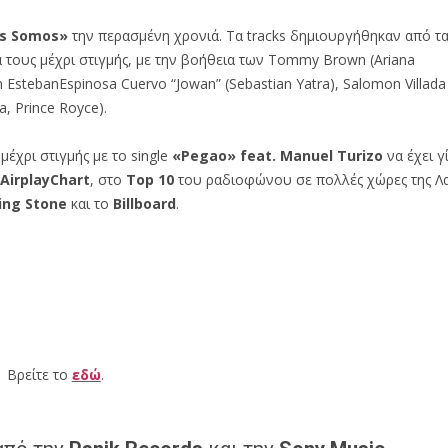
s Somos
»
την περασμένη χρονιά. Τα tracks δημιουργήθηκαν από τα
 τους μέχρι στιγμής, με την βοήθεια των Tommy Brown (Ariana
an
EstebanEspinosa Cuervo “Jowan” (Sebastian Yatra), Salomon
Villad
a, Prince Royce).
μέχρι στιγμής με το single
«
Pegao»
feat
.
Manuel
Turizo
να έχει γ
 AirplayChart
, στο
Top
10
του ραδιοφώνου σε πολλές χώρες της Λα
ling Stone
και το
Billboard
.
Βρείτε το
εδώ
.