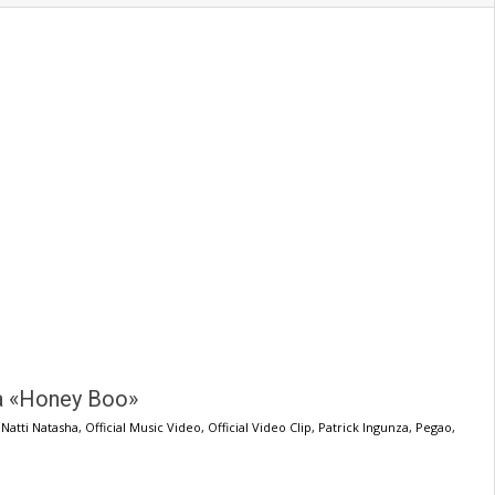
a «Honey Boo»
,
Natti Natasha
,
Official Music Video
,
Official Video Clip
,
Patrick Ingunza
,
Pegao
,