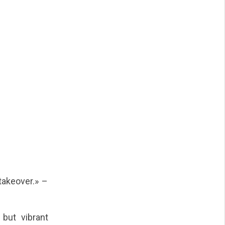
takeover.» –
but vibrant