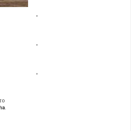
το
ha
.