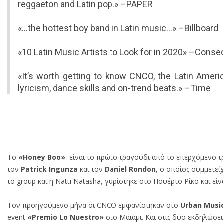
reggaeton and Latin pop.» –PAPER
«…the hottest boy band in Latin music…» –Billboard
«10 Latin Music Artists to Look for in 2020» –Con
«It’s worth getting to know CNCO, the Latin Ameri
lyricism, dance skills and on-trend beats.» –Time
To
«Honey Boo»
είναι το πρώτο τραγούδι από το επερχόμενο τρ
τον
Patrick Ingunza
και τον
Daniel Rondon
, ο οποίος συμμετεί
το group και η Natti Natasha, γυρίστηκε στο Πουέρτο Ρίκο και εί
Τον προηγούμενο μήνα οι CNCO εμφανίστηκαν στο
Urban Musi
event
«
Premio Lo Nuestro»
στο Μαϊάμι. Και στις δύο εκδηλώσε