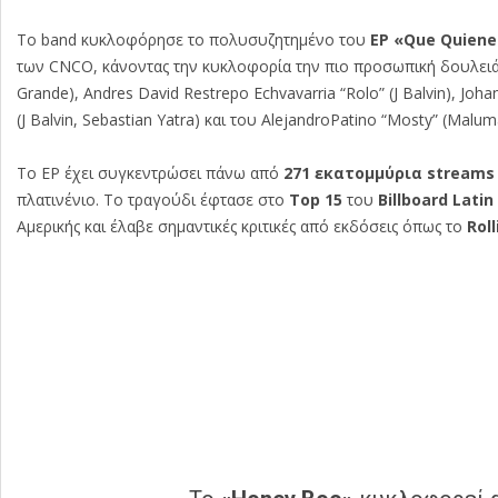
To band κυκλοφόρησε το πολυσυζητημένο του
EP
«
Que Quiene
των CNCO, κάνοντας την κυκλοφορία την πιο προσωπική δουλειά
Grande), Andres David
Restrepo Echvavarria “Rolo” (J Balvin), Joh
(J Balvin, Sebastian Yatra) και του AlejandroPatino “Mosty” (Malum
To EP έχει συγκεντρώσει πάνω από
271 εκατομμύρια
streams
πλατινένιο. Το τραγούδι έφτασε στο
Top
15
του
Billboard
Latin
Αμερικής και έλαβε σημαντικές κριτικές από εκδόσεις όπως το
Rol