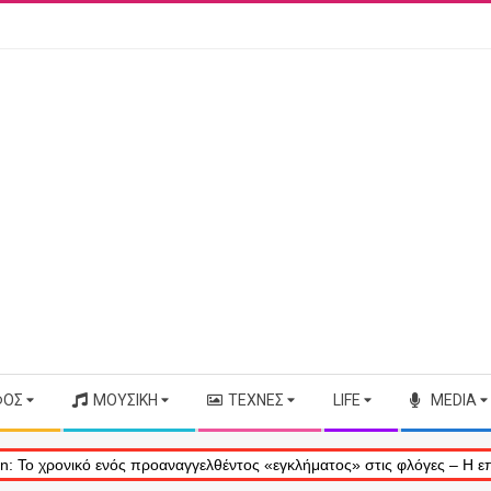
ΦΟΣ
ΜΟΥΣΙΚΉ
ΤΈΧΝΕΣ
LIFE
MEDIA
οαναγγελθέντος «εγκλήματος» στις φλόγες – Η επίσημη αδιαφορία απέν