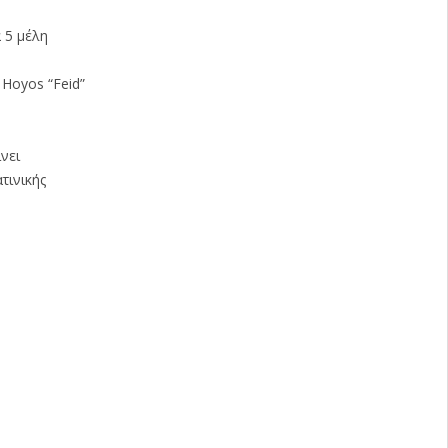
 5 μέλη
a Hoyos “Feid”
ίνει
τινικής