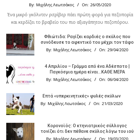
By:
Μιχάλης Λεωτσάκος
On:
26/05/2020
Ένα μικρό γκόλντεν ριτρίβερ πάει πρώτη φορά για πεζοπορία
και κερδίζει το βραβείο του πιο αξιαγάπητου πεζοπόρου.
Φθιώτιδα: Ραγίζει καρδιές ο σκύλος που
συνόδευσε το αφεντικό του μέχρι τον τάφο
By:
Μιχάλης Λεωτσάκος
On:
29/04/2020
4 Απριλίου – Γράμμα από ένα Αδέσποτο |
Παγκόσμια ημέρα είναι…ΚΑΘΕ ΜΕΡΑ
By:
Μιχάλης Λεωτσάκος
On:
06/04/2020
Επτά «υπερκινητικές» φυλές σκύλων
By:
Μιχάλης Λεωτσάκος
On:
21/03/2020
Κορονοϊός: Ο κτηνιατρικός σύλλογος
τονίζει ότι δεν πέθανε σκύλος λόγω του ιού
By:
Μιχάλης Λεωτσάκος
On:
19/03/2020