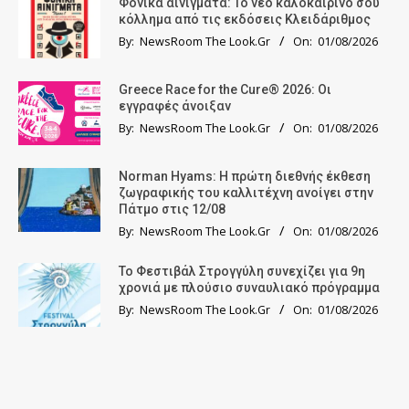
Φονικά αινίγματα: Το νέο καλοκαιρινό σου
κόλλημα από τις εκδόσεις Κλειδάριθμος
By:
NewsRoom The Look.Gr
On:
01/08/2026
Greece Race for the Cure® 2026: Οι
εγγραφές άνοιξαν
By:
NewsRoom The Look.Gr
On:
01/08/2026
Norman Hyams: Η πρώτη διεθνής έκθεση
ζωγραφικής του καλλιτέχνη ανοίγει στην
Πάτμο στις 12/08
By:
NewsRoom The Look.Gr
On:
01/08/2026
Το Φεστιβάλ Στρογγύλη συνεχίζει για 9η
χρονιά με πλούσιο συναυλιακό πρόγραμμα
By:
NewsRoom The Look.Gr
On:
01/08/2026