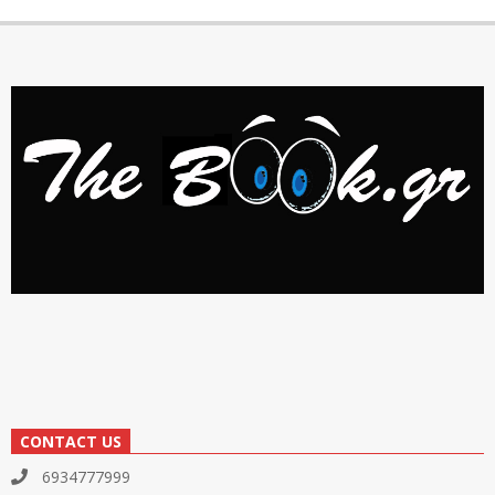
CONTACT US
6934777999