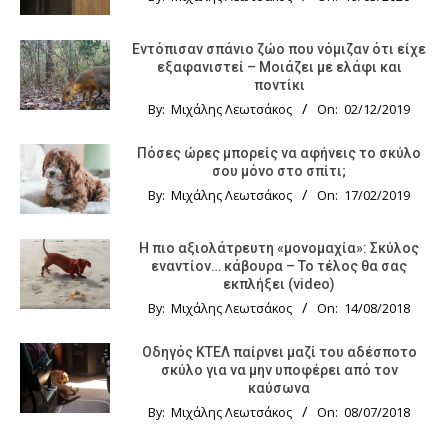
Εντόπισαν σπάνιο ζώο που νόμιζαν ότι είχε
εξαφανιστεί – Μοιάζει με ελάφι και
ποντίκι
By:
Μιχάλης Λεωτσάκος
On:
02/12/2019
Πόσες ώρες μπορείς να αφήνεις το σκύλο
σου μόνο στο σπίτι;
By:
Μιχάλης Λεωτσάκος
On:
17/02/2019
Η πιο αξιολάτρευτη «μονομαχία»: Σκύλος
εναντίον… κάβουρα – Το τέλος θα σας
εκπλήξει (video)
By:
Μιχάλης Λεωτσάκος
On:
14/08/2018
Οδηγός KTΕΛ παίρνει μαζί του αδέσποτο
σκύλο για να μην υποφέρει από τον
καύσωνα
By:
Μιχάλης Λεωτσάκος
On:
08/07/2018