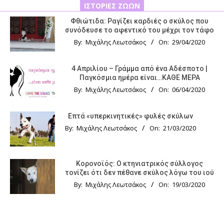
ΙΣΤΟΡΊΕΣ ΖΏΩΝ
Φθιώτιδα: Ραγίζει καρδιές ο σκύλος που
συνόδευσε το αφεντικό του μέχρι τον τάφο
By:
Μιχάλης Λεωτσάκος
On:
29/04/2020
4 Απριλίου – Γράμμα από ένα Αδέσποτο |
Παγκόσμια ημέρα είναι…ΚΑΘΕ ΜΕΡΑ
By:
Μιχάλης Λεωτσάκος
On:
06/04/2020
Επτά «υπερκινητικές» φυλές σκύλων
By:
Μιχάλης Λεωτσάκος
On:
21/03/2020
Κορονοϊός: Ο κτηνιατρικός σύλλογος
τονίζει ότι δεν πέθανε σκύλος λόγω του ιού
By:
Μιχάλης Λεωτσάκος
On:
19/03/2020