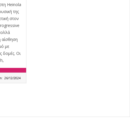
στη Heinola
υσική της
ετική στον
rogressive
πολλά
η αίσθηση
μό με
ς δομές. Οι
h,
n:
26/12/2024