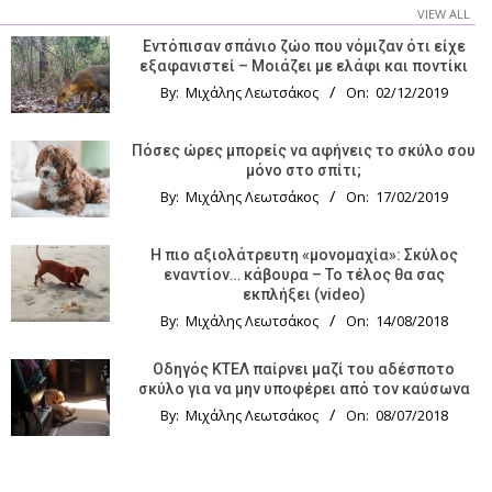
VIEW ALL
Εντόπισαν σπάνιο ζώο που νόμιζαν ότι είχε
εξαφανιστεί – Μοιάζει με ελάφι και ποντίκι
By:
Μιχάλης Λεωτσάκος
On:
02/12/2019
Πόσες ώρες μπορείς να αφήνεις το σκύλο σου
μόνο στο σπίτι;
By:
Μιχάλης Λεωτσάκος
On:
17/02/2019
Η πιο αξιολάτρευτη «μονομαχία»: Σκύλος
εναντίον… κάβουρα – Το τέλος θα σας
εκπλήξει (video)
By:
Μιχάλης Λεωτσάκος
On:
14/08/2018
Οδηγός KTΕΛ παίρνει μαζί του αδέσποτο
σκύλο για να μην υποφέρει από τον καύσωνα
By:
Μιχάλης Λεωτσάκος
On:
08/07/2018