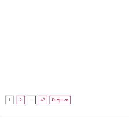
Σελιδοποίηση
1
2
…
47
Επόμενα
άρθρων