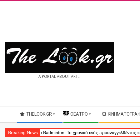
Skip
to
content
THE
A PORTAL ABOUT ART...
LOOK.GR
Secondary
THELOOK.GR
— ΘΈΑΤΡΟ
ΚΙΝΗΜΑΤΟΓΡΆ
Navigation
Menu
Θέατρο Badminton: Το χρονικό ενός προαναγγελθέντος «εγκλήματος» 
Breaking News