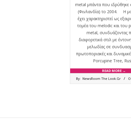
metal μπάντα που ιδρύθηκε 
(Φινλανδία) το 2004. Η μο
έχει χαρακτηριστεί ως εξαιρ
τομέα του melodic και του p
metal, συνδυάζοντας 
διαφορετικά στιλ με έντον
μελωδίας σε συνδυασ
πρωτοποριακές και δυναμικέ
Porcupine Tree, Rus
READ MORE →
2024-
By:
NewsRoom The Look.Gr
O
12-
26