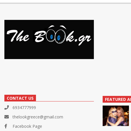
CONTACT US
FEATURED A
6934777999
thelookgreece@gmail.com
Facebook Page