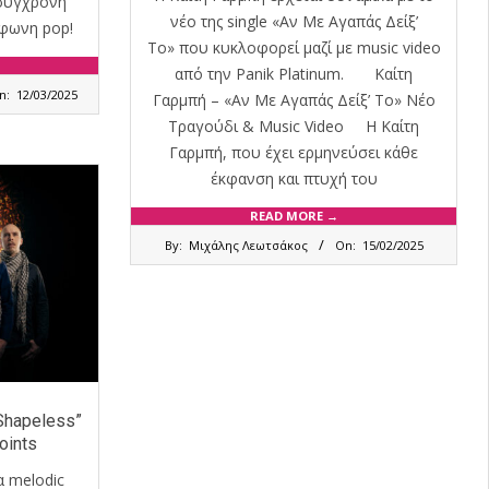
 σύγχρονη
νέο της single «Αν Με Αγαπάς Δείξ’
όφωνη pop!
Το» που κυκλοφορεί μαζί με music video
από την Panik Platinum. Καίτη
n:
12/03/2025
Γαρμπή – «Αν Με Αγαπάς Δείξ’ Το» Νέο
Τραγούδι & Music Video H Καίτη
Γαρμπή, που έχει ερμηνεύσει κάθε
έκφανση και πτυχή του
READ MORE →
2025-
By:
Μιχάλης Λεωτσάκος
On:
15/02/2025
02-
15
“Shapeless”
oints
α melodic