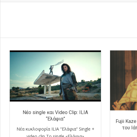
Νέο single και Video Clip: ILIA
“Ελάφια”
Fujii Kaze
του Ιά
Νέα κυκλοφορία ILIA “Ελάφια“ Single +
video clip Το single «Ελάφια»