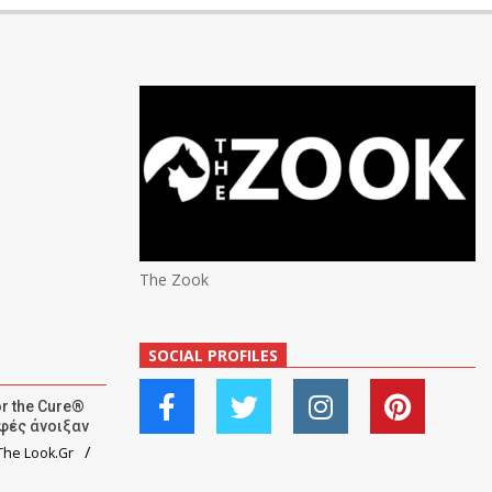
The Zook
SOCIAL PROFILES
r the Cure®
αφές άνοιξαν
he Look.Gr