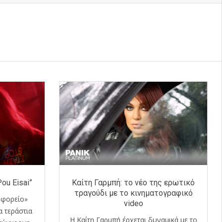
Pou Eisai”
Καίτη Γαρμπή: το νέο της ερωτικό
τραγούδι με το κινηματογραφικό
ωφορείο»
video
α τεράστια
Η Καίτη Γαρμπή έρχεται δυναμικά με το