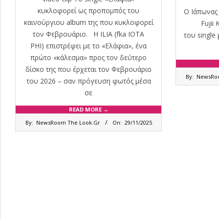
κυκλοφορεί ως προπομπός του
Ο Ιάπωνας 
καινούργιου album της που κυκλοφορεί
Fujii
τον Φεβρουάριο. Η ILIA (fka IOTA
του single
PHI) επιστρέφει με το «Ελάφια», ένα
πρώτο «κάλεσμα» προς τον δεύτερο
δίσκο της που έρχεται τον Φεβρουάριο
2025-
By:
NewsRoo
του 2026 – σαν πρόγευση φωτός μέσα
06-
22
σε
READ MORE →
2025-
By:
NewsRoom The Look.Gr
On:
29/11/2025
11-
29