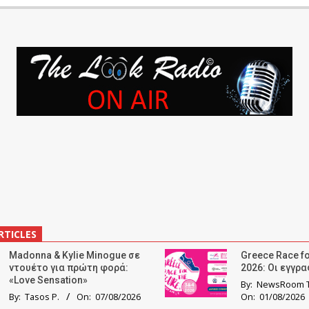
RTICLES
Madonna & Kylie Minogue σε
Greece Race fo
ντουέτο για πρώτη φορά:
2026: Οι εγγρ
«Love Sensation»
By:
NewsRoom T
By:
Tasos P.
On:
07/08/2026
On:
01/08/2026