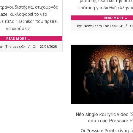
μάτια της αλλά και την πιο
τραγουδιστής και στιχουργός
πρόταση για διεθνή ελλην
 Kaze, κυκλοφορεί το νέο
READ MORE →
 με τίτλο “Hachiko” που πρέπει
2025-
By:
NewsRoom The Look.Gr
O
να ακούσεις!
03-
12
READ MORE →
m The Look.Gr
On:
22/06/2025
Nέο single και lyric video 
από τους Pressure P
Οι Pressure Points είναι μί