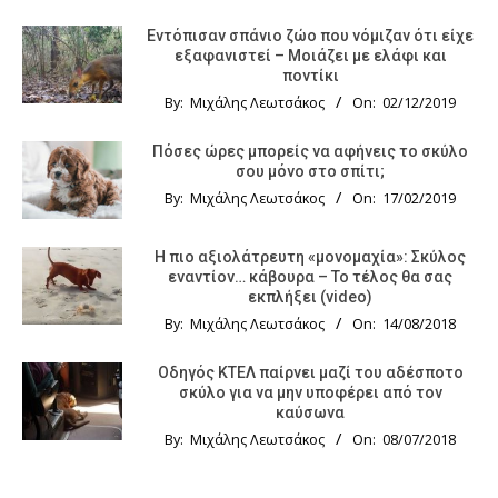
Εντόπισαν σπάνιο ζώο που νόμιζαν ότι είχε
εξαφανιστεί – Μοιάζει με ελάφι και
ποντίκι
By:
Μιχάλης Λεωτσάκος
On:
02/12/2019
Πόσες ώρες μπορείς να αφήνεις το σκύλο
σου μόνο στο σπίτι;
By:
Μιχάλης Λεωτσάκος
On:
17/02/2019
Η πιο αξιολάτρευτη «μονομαχία»: Σκύλος
εναντίον… κάβουρα – Το τέλος θα σας
εκπλήξει (video)
By:
Μιχάλης Λεωτσάκος
On:
14/08/2018
Οδηγός KTΕΛ παίρνει μαζί του αδέσποτο
σκύλο για να μην υποφέρει από τον
καύσωνα
By:
Μιχάλης Λεωτσάκος
On:
08/07/2018