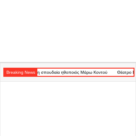
Secondary
ζωή η σπουδαία ηθοποιός Μάρω Κοντού
Navigation
Breaking News
Θέατρο Badminton: Το χρο
Menu