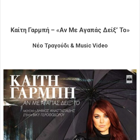
Καίτη Γαρμπή – «Αν Με Αγαπάς Δείξ’ Το»
Νέο Τραγούδι & Music Video