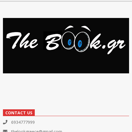
CONTACT US
6934777999
thelookgreece@gmail.com