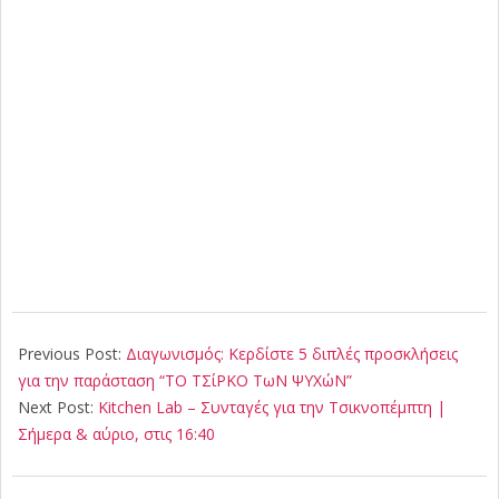
2025-
02-
Previous Post:
Διαγωνισμός: Κερδίστε 5 διπλές προσκλήσεις
15
για την παράσταση “ΤΟ ΤΣίΡΚΟ ΤωΝ ΨΥΧώΝ”
Next Post:
Kitchen Lab – Συνταγές για την Τσικνοπέμπτη |
Σήμερα & αύριο, στις 16:40