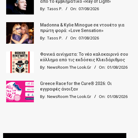
από το εμβληματικό «Ray of Light»
By:
Tasos P.
On:
07/08/2026
Madonna & Kylie Minogue σε ντουέτο για
πρώτη φορά: «Love Sensation»
By:
Tasos P.
On:
07/08/2026
Φονικά αινίγματα: Το νέο καλοκαιρινό σου
κόλλημα από τις εκδόσεις Κλειδάριθμος
By:
NewsRoom The Look.Gr
On:
01/08/2026
Greece Race for the Cure® 2026: Οι
εγγραφές άνοιξαν
By:
NewsRoom The Look.Gr
On:
01/08/2026