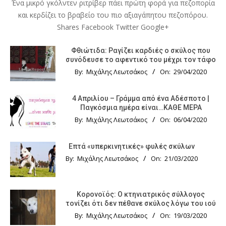
Ένα μικρό γκόλντεν ριτρίβερ πάει πρώτη φορά για πεζοπορία
και κερδίζει το βραβείο του πιο αξιαγάπητου πεζοπόρου.
Shares Facebook Twitter Google+
Φθιώτιδα: Ραγίζει καρδιές ο σκύλος που
συνόδευσε το αφεντικό του μέχρι τον τάφο
By:
Μιχάλης Λεωτσάκος
On:
29/04/2020
4 Απριλίου – Γράμμα από ένα Αδέσποτο |
Παγκόσμια ημέρα είναι…ΚΑΘΕ ΜΕΡΑ
By:
Μιχάλης Λεωτσάκος
On:
06/04/2020
Επτά «υπερκινητικές» φυλές σκύλων
By:
Μιχάλης Λεωτσάκος
On:
21/03/2020
Κορονοϊός: Ο κτηνιατρικός σύλλογος
τονίζει ότι δεν πέθανε σκύλος λόγω του ιού
By:
Μιχάλης Λεωτσάκος
On:
19/03/2020