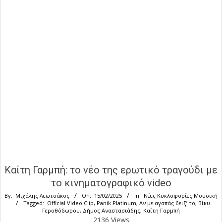
Καίτη Γαρμπή: το νέο της ερωτικό τραγούδι με
το κινηματογραφικό video
By:
Μιχάλης Λεωτσάκος
On:
15/02/2025
In:
Νέες Κυκλοφορίες Μουσική
Tagged:
Official Video Clip
,
Panik Platinum
,
Αν με αγαπάς δειξ’ το
,
Βίκυ
Γεροθόδωρου
,
Δήμος Αναστασιάδης
,
Καίτη Γαρμπή
2136 Views