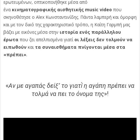
ερωτευμένων, οπτικοποιήθηκε μέσα από
ένα
κινηματογραφικής αισθητικής music video
που
σκηνοθέτησε ο Alex Κωνσταντινίδης. Πάντα λαμπερή και όμορφη
και με τον δικό της χαρακτηριστικό τρόπο, η Καίτη Γαρμπή μας
βάζει με εικόνες μέσα στην
ιστορία ενός παράλληλου
έρωτα
που ζει απελπισμένα γιατί
οι λέξεις δεν τολμούν να
ειπωθούν
και
τα συναισθήματα πνίγονται μέσα στα
«πρέπει»
.
«
Αν με αγαπάς δείξ’ το γιατί́ η αγάπη πρέπει να
τολμά να πει το όνομα της
»!