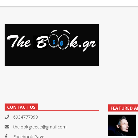
CONTACT US
FEATURED A
6934777999
thelookgreece@gmail.com
Facebook Page