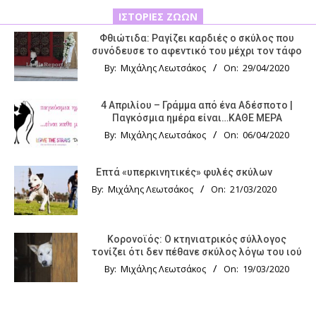
ΙΣΤΟΡΊΕΣ ΖΏΩΝ
Φθιώτιδα: Ραγίζει καρδιές ο σκύλος που
συνόδευσε το αφεντικό του μέχρι τον τάφο
By:
Μιχάλης Λεωτσάκος
On:
29/04/2020
4 Απριλίου – Γράμμα από ένα Αδέσποτο |
Παγκόσμια ημέρα είναι…ΚΑΘΕ ΜΕΡΑ
By:
Μιχάλης Λεωτσάκος
On:
06/04/2020
Επτά «υπερκινητικές» φυλές σκύλων
By:
Μιχάλης Λεωτσάκος
On:
21/03/2020
Κορονοϊός: Ο κτηνιατρικός σύλλογος
τονίζει ότι δεν πέθανε σκύλος λόγω του ιού
By:
Μιχάλης Λεωτσάκος
On:
19/03/2020