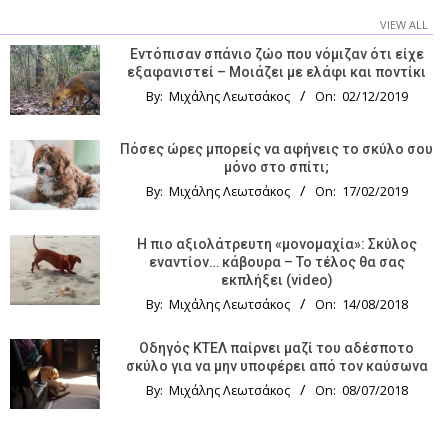
VIEW ALL
Εντόπισαν σπάνιο ζώο που νόμιζαν ότι είχε
εξαφανιστεί – Μοιάζει με ελάφι και ποντίκι
By:
Μιχάλης Λεωτσάκος
On:
02/12/2019
Πόσες ώρες μπορείς να αφήνεις το σκύλο σου
μόνο στο σπίτι;
By:
Μιχάλης Λεωτσάκος
On:
17/02/2019
Η πιο αξιολάτρευτη «μονομαχία»: Σκύλος
εναντίον… κάβουρα – Το τέλος θα σας
εκπλήξει (video)
By:
Μιχάλης Λεωτσάκος
On:
14/08/2018
Οδηγός KTΕΛ παίρνει μαζί του αδέσποτο
σκύλο για να μην υποφέρει από τον καύσωνα
By:
Μιχάλης Λεωτσάκος
On:
08/07/2018