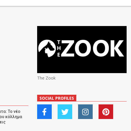
The Zook
SOCIAL PROFILES
τα: Το νέο
ου κόλλημα
εις