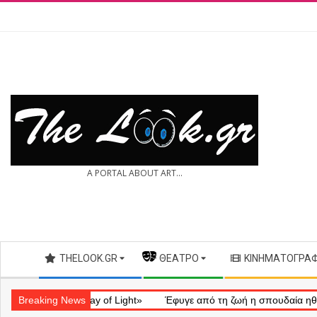
Skip
to
content
THE
A PORTAL ABOUT ART...
LOOK.GR
Secondary
THELOOK.GR
— ΘΈΑΤΡΟ
ΚΙΝΗΜΑΤΟΓΡΆ
Navigation
Menu
ηματικό «Ray of Light»
Breaking News
Έφυγε από τη ζωή η σπουδαία ηθοποιός 