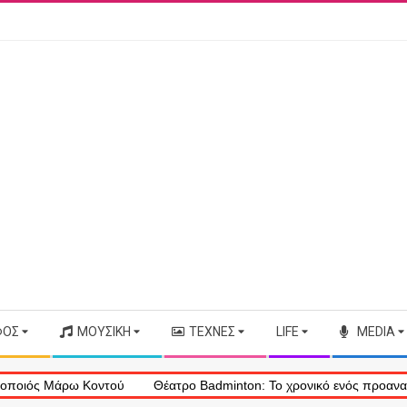
ΦΟΣ
ΜΟΥΣΙΚΉ
ΤΈΧΝΕΣ
LIFE
MEDIA
Μάρω Κοντού
Θέατρο Badminton: Το χρονικό ενός προαναγγελθέντο