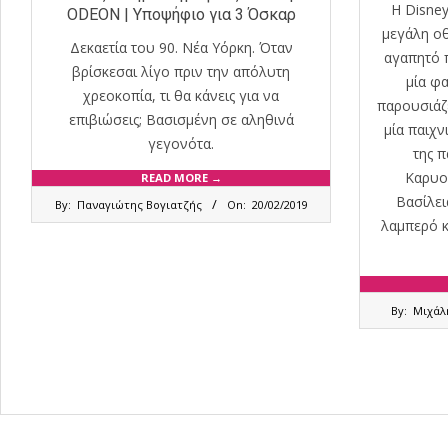
Η Disne
ODEON | Υποψήφιο για 3 Όσκαρ
μεγάλη οθ
Δεκαετία του 90. Νέα Υόρκη. Όταν
αγαπητό 
βρίσκεσαι λίγο πριν την απόλυτη
μία φ
χρεοκοπία, τι θα κάνεις για να
παρουσιάζ
επιβιώσεις; Βασισμένη σε αληθινά
μία παιχν
γεγονότα.
της π
Καρυο
READ MORE →
2019-
Βασίλει
By:
Παναγιώτης Βογιατζής
On:
20/02/2019
02-
λαμπερό κ
20
2018-
By:
Μιχάλ
11-
01