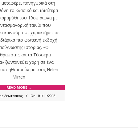
y μεταφέρει πανηγυρικά στη
όνη το κλασικό και ιδιαίτερα
παραμύθι του 19ου αιώνα με
αντασμαγορική ταινία που
ει καινούριους χαρακτήρες σε
ιδιάρικα πιο φωτεινή εκδοχή
ασίγνωστης ιστορίας. «Ο
θραύστης και τα Τέσσερα
α» ζωντανεύει χάρη σε ένα
αστ ηθοποιών με τους Helen
Mirren
READ MORE →
ης Λεωτσάκος
On:
01/11/2018