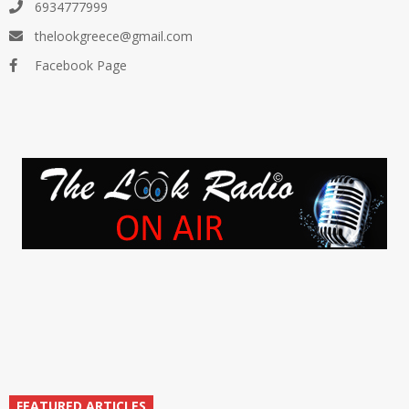
6934777999
thelookgreece@gmail.com
Facebook Page
FEATURED ARTICLES