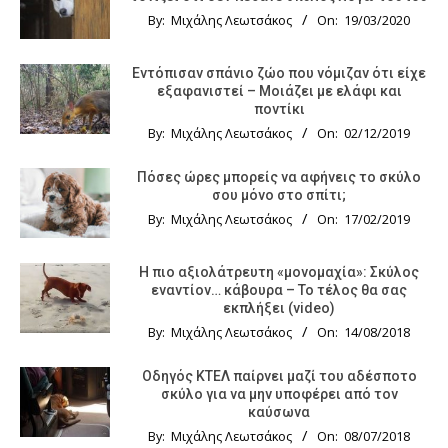
By:
Μιχάλης Λεωτσάκος
On:
19/03/2020
Εντόπισαν σπάνιο ζώο που νόμιζαν ότι είχε
εξαφανιστεί – Μοιάζει με ελάφι και
ποντίκι
By:
Μιχάλης Λεωτσάκος
On:
02/12/2019
Πόσες ώρες μπορείς να αφήνεις το σκύλο
σου μόνο στο σπίτι;
By:
Μιχάλης Λεωτσάκος
On:
17/02/2019
Η πιο αξιολάτρευτη «μονομαχία»: Σκύλος
εναντίον… κάβουρα – Το τέλος θα σας
εκπλήξει (video)
By:
Μιχάλης Λεωτσάκος
On:
14/08/2018
Οδηγός KTΕΛ παίρνει μαζί του αδέσποτο
σκύλο για να μην υποφέρει από τον
καύσωνα
By:
Μιχάλης Λεωτσάκος
On:
08/07/2018