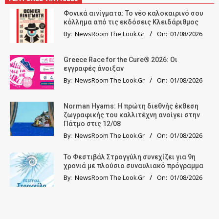
Φονικά αινίγματα: Το νέο καλοκαιρινό σου
κόλλημα από τις εκδόσεις Κλειδάριθμος
By:
NewsRoom The Look.Gr
On:
01/08/2026
Greece Race for the Cure® 2026: Οι
εγγραφές άνοιξαν
By:
NewsRoom The Look.Gr
On:
01/08/2026
Norman Hyams: Η πρώτη διεθνής έκθεση
ζωγραφικής του καλλιτέχνη ανοίγει στην
Πάτμο στις 12/08
By:
NewsRoom The Look.Gr
On:
01/08/2026
Το Φεστιβάλ Στρογγύλη συνεχίζει για 9η
χρονιά με πλούσιο συναυλιακό πρόγραμμα
By:
NewsRoom The Look.Gr
On:
01/08/2026