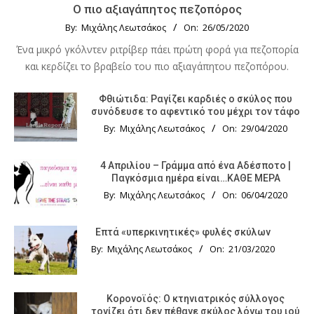
Ο πιο αξιαγάπητος πεζοπόρος
By:
Μιχάλης Λεωτσάκος
On:
26/05/2020
Ένα μικρό γκόλντεν ριτρίβερ πάει πρώτη φορά για πεζοπορία
και κερδίζει το βραβείο του πιο αξιαγάπητου πεζοπόρου.
Φθιώτιδα: Ραγίζει καρδιές ο σκύλος που
συνόδευσε το αφεντικό του μέχρι τον τάφο
By:
Μιχάλης Λεωτσάκος
On:
29/04/2020
4 Απριλίου – Γράμμα από ένα Αδέσποτο |
Παγκόσμια ημέρα είναι…ΚΑΘΕ ΜΕΡΑ
By:
Μιχάλης Λεωτσάκος
On:
06/04/2020
Επτά «υπερκινητικές» φυλές σκύλων
By:
Μιχάλης Λεωτσάκος
On:
21/03/2020
Κορονοϊός: Ο κτηνιατρικός σύλλογος
τονίζει ότι δεν πέθανε σκύλος λόγω του ιού