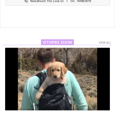
By:
NewsRoom The Look.Gr
On:
19/08/2019
08-
19
ΙΣΤΟΡΊΕΣ ΖΏΩΝ
VIEW ALL